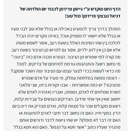
הדף היום מוקדש ע”י גייסון פרידמן לכבוד יום הולדתה של
דניאל נובצקי פרידמן! מזל טוב!
המהלך בדרך צריך להמעיט באכילה או בגלל שלא טוב לבני מעיו
או בגלל שלא יישאר לו מספיק אוכל. באיזה מקרים יהיה הבדל
להלכה בין שתי הסיבות האלו? בשעת רעב, אסור לשמש מטתו
אלא אם כן אין לזוג ילדים. אסור גם לפרוש מן הציבור בשעת רעב.
מה קורה למי שפורש מן הציבור. הגמרא מכנה אדם כזה "בינוני.”
מי נחשב רשע? והתנהגותו גורמת למיתתם של צדיקים. למה?
מה כדאי לעשות בכדי לצער עצמו עם הציבור ומה השכר שמקבל
– דוגמה ממשה במלחמת עמלק. מי מעיד על אדם שפורש
מהציבור? יש כמה אפשרויות – אבני וקורות ביתו, שני מלאכי
השרת שמלווים לו לאדם, נשמתו, ואבריו (אזהרה לאדם שלא
יחשוב שאין אף אחד שידע). הצדיקים נענשים על עבירות קלות,
רשעים מקבלים שכר על מצוות קלות, ואדם מצדיק את דינו ביום
הדין בסוף חייו. האם זה נחשב דבר חיובי לאדם להתענות או
האם זה דבר לא מומלץ? יש שתי גישות לדבר ודורשים אותם
מהנזיר שעליו כתוב "אשר חטא על הנפש”. האם הוא חטא בגלל