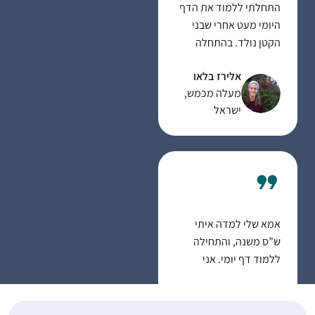
התחלתי ללמוד את הדף
וסדר מועד ומחכה לסדר
היומי מעט אחרי שבני
הבא!
הקטן נולד. בהתחלה
בשמיעה ולימוד
אלירז בלאו
באמצעות השיעור של
מעלה מכמש,
הרבנית שפרבר. ובהמשך
ישראל
העזתי וקניתי לעצמי
גמרא. מאז ממשיכה יום
יום ללמוד עצמאית,
ולפעמים בעזרת השיעור
של הרבנית, כל יום. כל
סיום של מסכת מביא
לאושר גדול וסיפוק.
אמא שלי למדה איתי
הילדים בבית נהיו חלק
ש”ס משנה, והתחילה
מהלימוד, אני משתפת
ללמוד דף יומי. אני
בסוגיות מעניינות ונהנית
החלטתי שאני רוצה
לשמוע את דעתם.
ללמוד גם. בהתחלה
רננה הלמן
למדתי איתה, אח”כ
עתניאל, ישראל