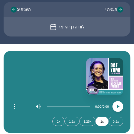
תענית י
תענית יב
לוח הדף היומי
0:00
0:00
2x
1.5x
1.25x
1x
0.5x