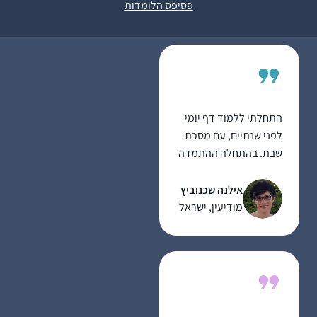
גמזו, ישראל
פסיפס הלומדות
יום, יש שבועות יותר ויש
שפחות אבל זה משהו
שנמצא שם אמין ובעל
משמעות בחיים שלי….
התחלתי ללמוד דף יומי
לפני שנתיים, עם מסכת
שבת. בהתחלה ההתמדה
היתה קשה אבל בזכות
הקורונה והסגרים
אילנה שכנוביץ
הצלחתי להדביק את
מודיעין, ישראל
הפערים בשבתות
הארוכות, לסיים את
מסכת שבת ולהמשיך עם
המסכתות הבאות. עכשיו
אני מסיימת בהתרגשות
רבה את מסכת חגיגה