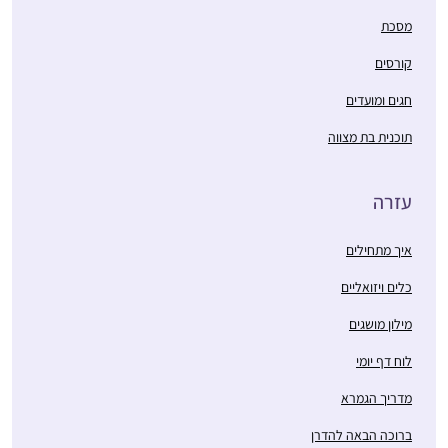
מסכת
קורסים
חגים ומועדים
תוכנית בת מצווה
בסוף הסבב הקודם ראיתי
את השמחה הגדולה
עזרה
שבסיום הלימוד, בעלי
סיים כבר בפעם השלישית
איך מתחילים
רחלי מנדלסון
וכמובן הסיום הנשי
טל מנשה,
בבנייני האומה וחשבתי
כלים ויזואליים
ישראל
שאולי זו הזדמנות עבורי
מילון מושגים
למשהו חדש.
למרות שאני שונה
לוח דף יומי
בסביבה שלי, מי ששומע
מדריך הגמרא
על הלימוד שלי מפרגן
מאוד.
ברוכה הבאה להדרן