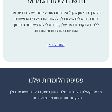
חדשה בלימוד הגמרא?
זה הדף הראשון שלך? איזו התרגשות עצומה! יש לנו בדיוק את
התכנים והכלים שיעזרו לך לעשות את הצעדים הראשונים
ללמידה בקצב וברמה שלך, כך תוכלי להרגיש בנוח גם בתוך
הסוגיות המורכבות ומאתגרות.
התחילי כאן
פסיפס הלומדות שלנו
התחלתי כשהייתי בחופש,
עם הפרסומים על תחילת
גלי את קהילת הלומדות שלנו, מגוון נשים, רקעים וסיפורים. כולן
המחזור, הסביבה קיבלה
חלק מתנועה ומסע מרגש ועוצמתי.
את זה כמשהו מתמיד
ומשמעותי ובהערכה,
עדי דיאמנט
הלימוד זה עוגן יציב ביום