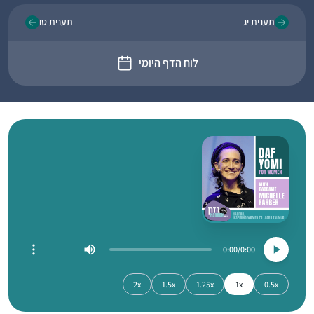
תענית יג
תענית טו
לוח הדף היומי
0:00
0:00
2x
1.5x
1.25x
1x
0.5x