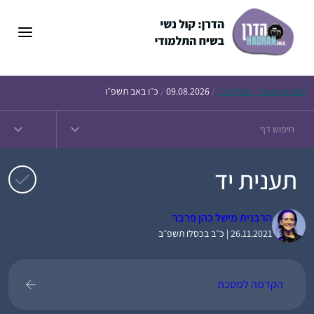
דלג
תוכן
Daf – זבחים נ״ו
Today’s
/
09.08.2026
/
כ״ו באב תשפ״ו
תענית יד
הרבנית מישל כהן פרבר
26.11.2021 | כ״ב בכסלו תשפ״ב
הקדמה למסכת