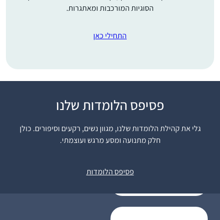
הסוגיות המורכבות ומאתגרות.
התחילי כאן
פסיפס הלומדות שלנו
למדתי גמרא מכיתה ז- ט
ב Maimonides School
גלי את קהילת הלומדות שלנו, מגוון נשים, רקעים וסיפורים. כולן
ואחרי העליה שלי בגיל 14
חלק מתנועה ומסע מרגש ועוצמתי.
לימוד הגמרא, שלא היה
דבי גביר
כל כך מקובל בימים אלה,
חשמונאים,
היה די ספוראדי. אחרי
פסיפס הלומדות
ישראל
"ההתגלות” בבנייני
האומה התחלתי ללמוד
בעיקר בדרך הביתה
למדתי מפוקקטסים