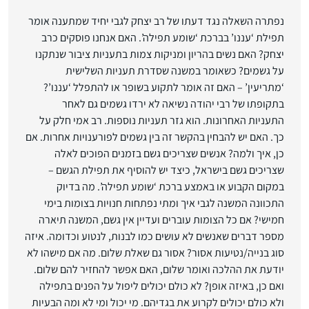
נפתרה השאלה נגד דעתו של רב יצחק לגבי יחיד שמתענה אומר
תפילת ‘עננו’ בברכת ‘שומע תפילה’. האם אנחנו פוסקים כרב
יצחק? האם נשים בהריון ומניקות צמות בתעניות ציבור שנתקנו
על גשמים? כשאומר במשנה שסדרת תעניות השלישית
‘מתריעין’ – האם זה אומר לתקוע בשופר או להתפלל ‘עננו’?
בתקופתו של רבי יהודה נשיאה לא ירדו גשמים גם לאחר
התעניות האחרונות. הוא גזר תעניות נוספות. רב אמי חלק על
כך. האם יש להבחין בהקשר זה בין גשמים לפורענויות אחרות. אם
כן, איך ולמה? אנשים שצריכים גשם בזמנים הפוכים לאלה
שצריכים גשם בישראל, כיצד יש להוסיף את תפילת הגשם –
במקום הקבוע או באמצע ברכת ‘שומע תפילה’. מה בדיוק
התכוונה המשנה לגבי איך ומתי נפתחות חנויות בצומות בימי
חמישי? אם כל הצומות עוברים ועדיין אין גשם, המשנה תיארה
מספר דברים שאנשים לא עושים כמו לבנות, לנטוע וכדומה. איזה
סוג בנייה/נטיעות אסור? אסור גם שאלת שלום. מה אם מישהו לא
יודעת את ההלכה ואומר שלום, האם אפשר להחזיר להם שלום.
ואם כן, באיזה אופן? לא כולם יכולים ליפול על הפנים בתפילה
ולא כולם יכולים לקרוע את בגדיהם. מי יכול ומי לא ומה הבעיות