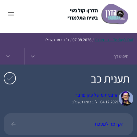
דלג
תוכן
Daf – זבחים נ״ו
Today’s
/
07.08.2026
/
כ״ד באב תשפ״ו
תענית כב
הרבנית מישל כהן פרבר
04.12.2021 | ל׳ בכסלו תשפ״ב
הקדמה למסכת