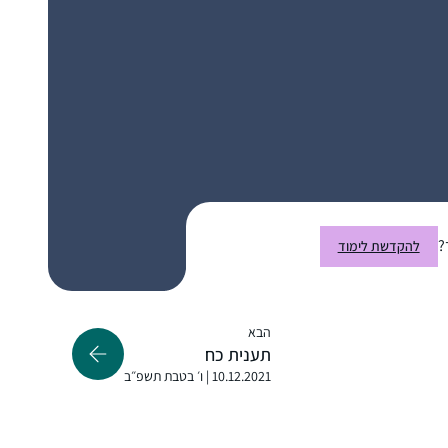
התחלתי מעט לפני תחילת הסבב הנוכחי. אני
נהנית מהאתגר של להמשיך להתמיד, מרגעים
של "אהה, מפה זה הגיע!” ומהאתגר
האינטלקטואלי
אילת-חן ודלר
לוד, ישראל
?
להקדשת לימוד
הבא
תענית כח
10.12.2021 | ו׳ בטבת תשפ״ב
כבר סיפרתי בסיום של מועד קטן.
הלימוד מאוד משפיעה על היום שלי כי אני
לומדת עם רבנית מישל על הבוקר בזום. זה נותן