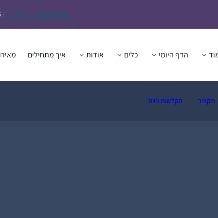
Daf – זבחים נ״ו
Today’s
/
6
וד
הדף היומי
כלים
אודות
איך מתחילים
מאירו
תקציר
הקדשות היום