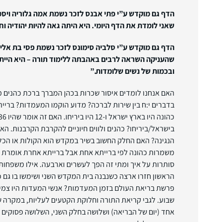
הדף גם מוקדש ע”י פתי אבנס לזכר נשמת אמה גלוריה ויס
שאני לומדת את הדף היומי. היא היתה גאה להיות יהודיה וחג
הדף גם מוקדש ע”י סלביה סימונס לזכר נשמת פסי בת אליה
שהעניקה השראה לרבים באהבתה ללימוד תורה – היא היית
ובכמות של נשים שלומדות.”
האם אנחנו לומדים איסור שכרות בכהן המברך ברכת כהנים מד
בישראל/ביריחו? כהנים ולווים חיוניים להקרבת הקרבנות. ה
הנגינה? האם החלק החשוב בשיר במקדש הוא הקולות או הכ
משמרות כהונה לפי ברייתא אחת אבל ברייתא אחרת אומרת ש
סותרות על איך ומתי זה הפך לעשרים וארבעה. אילו משפחות
הראשון חזרו ארצה כשנבנה בית המקדש השני ושימשו בו גם כן
פרשת בריאת העולם בזמן המעדמות? אנשי המעדות היו צמים 
שבוע. לגבי קריאת התורה וחלוקת הקטעים לעליות, במקרה 
אחד (יום של הבריאה) ושלושה בחלק השני, השלושה פסוקים מה