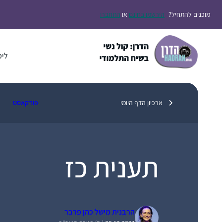
דלג
מוכנים להתחיל?
הירשמו בחינם
או
התחברו
תוכן
לימ
ארכיון הדף היומי
פודקאסט
תענית כז
הרבנית מישל כהן פרבר