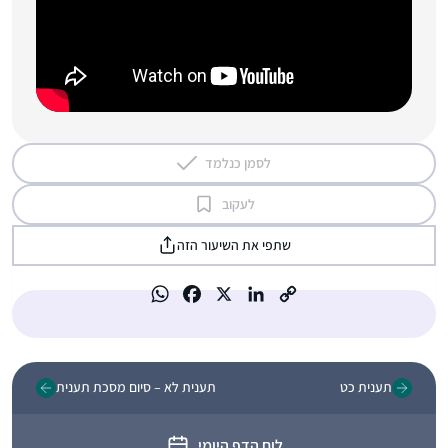
לסמן כנלמד
לעקוב
שתפי את השיעור הזה
תענית כט
תענית לא – סיום מסכת תענית
לוח הדף היומי