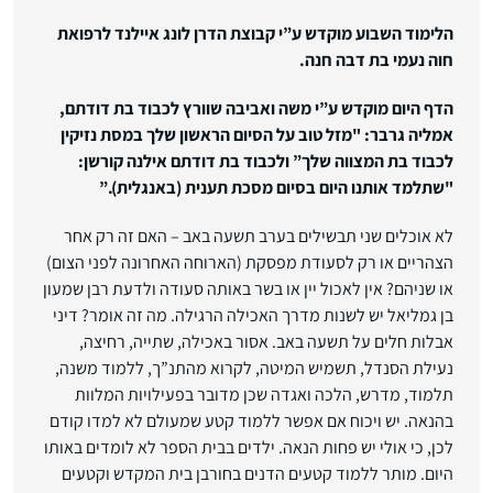
הלימוד השבוע מוקדש ע”י קבוצת הדרן לונג איילנד לרפואת
חוה נעמי בת דבה חנה.
הדף היום מוקדש ע”י משה ואביבה שוורץ לכבוד בת דודתם,
אמליה גרבר: "מזל טוב על הסיום הראשון שלך במסת נזיקין
לכבוד בת המצווה שלך” ולכבוד בת דודתם אילנה קורשן:
"שתלמד אותנו היום בסיום מסכת תענית (באנגלית).”
לא אוכלים שני תבשילים בערב תשעה באב – האם זה רק אחר
הצהריים או רק לסעודת מפסקת (הארוחה האחרונה לפני הצום)
או שניהם? אין לאכול יין או בשר באותה סעודה ולדעת רבן שמעון
בן גמליאל יש לשנות מדרך האכילה הרגילה. מה זה אומר? דיני
אבלות חלים על תשעה באב. אסור באכילה, שתייה, רחיצה,
נעילת הסנדל, תשמיש המיטה, לקרוא מהתנ”ך, ללמוד משנה,
תלמוד, מדרש, הלכה ואגדה שכן מדובר בפעילויות המלוות
בהנאה. יש ויכוח אם אפשר ללמוד קטע שמעולם לא למדו קודם
לכן, כי אולי יש פחות הנאה. ילדים בבית הספר לא לומדים באותו
היום. מותר ללמוד קטעים הדנים בחורבן בית המקדש וקטעים