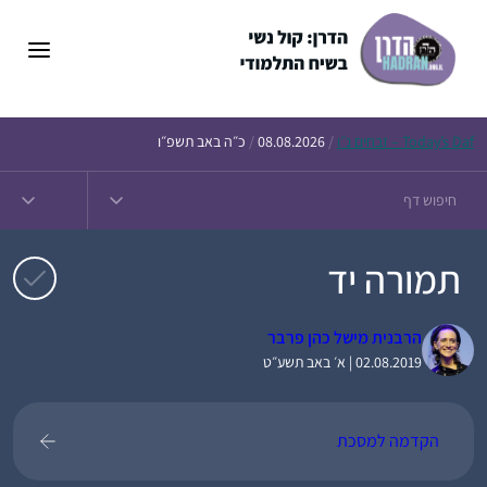
דלג
תוכן
Daf – זבחים נ״ו
Today’s
/
08.08.2026
/
כ״ה באב תשפ״ו
תמורה יד
הרבנית מישל כהן פרבר
02.08.2019 | א׳ באב תשע״ט
הקדמה למסכת