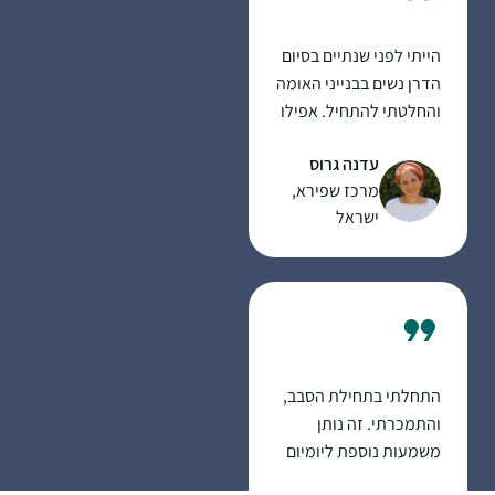
הייתי לפני שנתיים בסיום
הדרן נשים בבנייני האומה
והחלטתי להתחיל. אפילו
רק כמה דפים, אולי רק
עדנה גרוס
פרק, אולי רק מסכת…
מרכז שפירא,
בינתיים סיימתי רבע שס
ישראל
ותכף את כל סדר מועד
בה.
הסביבה תומכת
ומפרגנת. אני בת יחידה
עם ארבעה אחים שכולם
לומדים דף יומי. מדי פעם
אנחנו עושים סיומים יחד
התחלתי בתחילת הסבב,
באירועים משפחתיים.
והתמכרתי. זה נותן
ממש מרגש. מסכת שבת
משמעות נוספת ליומיום
סיימנו כולנו יחד עם אבא
ומאוד מחזק לתת לזה