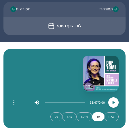
תמורה יז
תמורה יט
לוח הדף היומי
33:47
0:00
2x
1.5x
1.25x
1x
0.5x