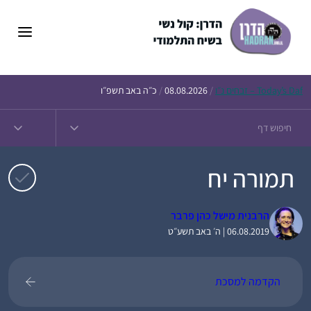
דלג
תוכן
Daf – זבחים נ״ו
Today’s
/
08.08.2026
/
כ״ה באב תשפ״ו
תמורה יח
הרבנית מישל כהן פרבר
06.08.2019 | ה׳ באב תשע״ט
הקדמה למסכת