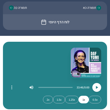
תמורה כא
תמורה כה
לוח הדף היומי
33:46
0:00
2x
1.5x
1.25x
1x
0.5x