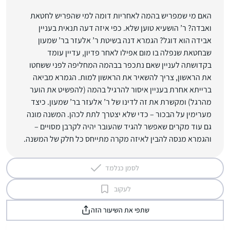
האם מי שמפריש בהמה לאחריות דומה למי שהפריש לחטאת
ואבדה? ר’ הושעיא טוען שלא. כפי איזה דעה תנאית בעניין
אבידה הוא דוגל? הגמרא דנה בשיטת ר’ אלעזר בר’ שמעון
שבחטאת שנפלה בו מום אפילו לאחר פדיון, עדיין עומד
בקדושתה לעניין שאם נתכפר בבהמה המחליפה לפני ששחטו
את הראשון, צריך להשאיר את הראשון למות. הגמרא מביאה
ברייתא אחרת בעניין איסור להרגיל בהמה (להפשיט את הוער
מהרגל) ומקשרת את זה לדינו של ר’ אלעזר בר’ שמעון. כיצד
מערימין על הבכור – כדי שלא יצטרך לתת לכהן. המשנה מונה
גם עוד מקרים שאפשר להגיד שהעובר יהיה לקרבן מסויים –
והגמרא מנסה להבין לאיזה מקרה מתייחס כל חלק של המשנה.
לסמן כנלמד
לעקוב
שתפי את השיעור הזה