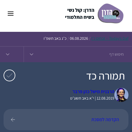
דלג
תוכן
Daf – זבחים נ״ו
Today’s
/
06.08.2026
/
כ״ג באב תשפ״ו
תמורה כד
הרבנית מישל כהן פרבר
12.08.2019 | י״א באב תשע״ט
הקדמה למסכת