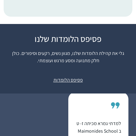
התחלתי ללמוד דף יומי
פסיפס הלומדות שלנו
שהתחילו מסכת כתובות,
לפני 7 שנים, במסגרת
גלי את קהילת הלומדות שלנו, מגוון נשים, רקעים וסיפורים. כולן
קבוצת לימוד שהתפרקה
חלק מתנועה ומסע מרגש ועוצמתי.
די מהר, ומשם המשכתי
רחל גולדשטיין
לבד בתמיכת האיש שלי.
עתניאל, ישראל
פסיפס הלומדות
נעזרתי בגמרת שטיינזלץ
ובשיעורים מוקלטים.
הסביבה מאד תומכת ואני
מקבלת המון מילים
טובות לאורך כל הדרך.
מאז הסיום הגדול יש
למדתי גמרא מכיתה ז- ט
תחושה שאני חלק מדבר
ב Maimonides School
גדול יותר.