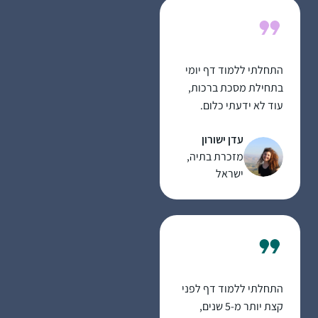
בביתי לכ20 נשים
שמחכות בקוצר רוח
למפגשים האלו.
התחלתי ללמוד דף יומי
בתחילת מסכת ברכות,
עוד לא ידעתי כלום.
נחשפתי לסיום הש״ס,
עדן ישורון
ובעצם להתחלה מחדש
מזכרת בתיה,
בתקשורת, הפתיע אותי
ישראל
לטובה שהיה מקום
לעיסוק בתורה.
את המסכתות הראשונות
למדתי, אבל לא סיימתי
(חוץ מעירובין איכשהו).
השנה כשהגעתי
למדרשה, נכנסתי ללופ,
התחלתי ללמוד דף לפני
ואני מצליחה להיות חלק,
קצת יותר מ-5 שנים,