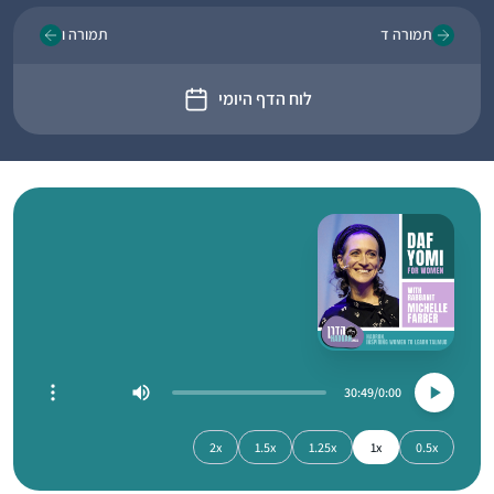
תמורה ד
תמורה ו
לוח הדף היומי
30:49
0:00
2x
1.5x
1.25x
1x
0.5x