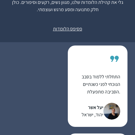
גלי את קהילת הלומדות שלנו, מגוון נשים, רקעים וסיפורים. כולן
בינתיים נהנית מאוד
חלק מתנועה ומסע מרגש ועוצמתי.
מהלימוד ומהגמרא,
מעניין ומשמח מאוד!
אוריה קסנר
משתדלת להצליח לעקוב
חיפה , ישראל
פסיפס הלומדות
כל יום, לפעמים משלימה
קצת בהמשך השבוע..
מרגישה שיש עוגן מקובע
ביום שלי והוא משמח
מאוד!
התחלתי ללמוד בסבב
הנוכחי לפני כשנתיים
.הסביבה מתפעלת
ותומכת מאוד. אני
משתדלת ללמוד מכל
יעל אשר
ההסכתים הנוספים שיש
יהוד, ישראל
באתר הדרן. אני עורכת
כל סיום מסכת שיעור