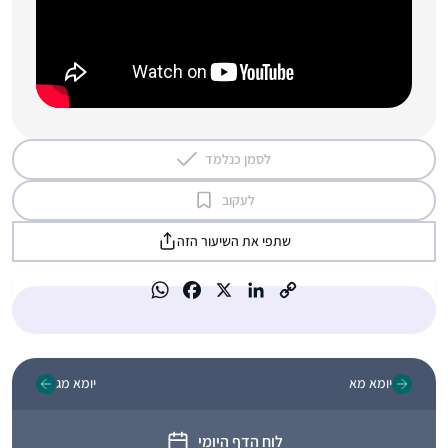
לסמן כנלמד
לעקוב
שתפי את השיעור הזה
יומא מא
יומא מג
לוח הדף היומי