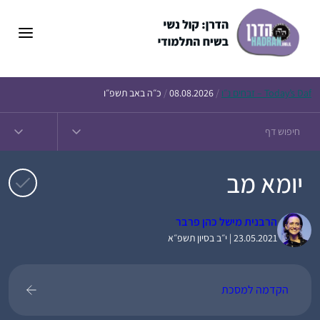
דלג
תוכן
Daf – זבחים נ״ו
Today’s
/
08.08.2026
/
כ״ה באב תשפ״ו
יומא מב
הרבנית מישל כהן פרבר
23.05.2021 | י״ב בסיון תשפ״א
הקדמה למסכת