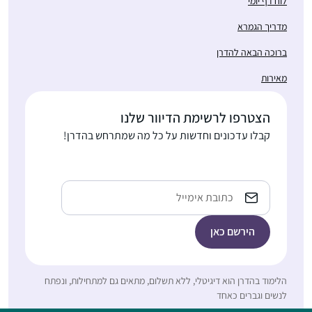
לוח דף יומי
ביום שלי והוא משמח
מאוד!
מדריך הגמרא
התחלתי בתחילת הסבב,
ברוכה הבאה להדרן
והתמכרתי. זה נותן
מאירות
משמעות נוספת ליומיום
ומאוד מחזק לתת לזה
הצטרפו לרשימת הדיוור שלנו
רעות אברהמי
מקום בתוך כל שגרת
קבלו עדכונים וחדשות על כל מה שמתרחש בהדרן!
בית שמש,
הבית-עבודה השוטפת.
ישראל
Email
התחלתי ללמוד דף יומי
הלימוד בהדרן הוא דיגיטלי, ללא תשלום, מתאים גם למתחילות, ונפתח
באמצע תקופת הקורונה,
לנשים וגברים כאחד
שאבא שלי סיפר לי על