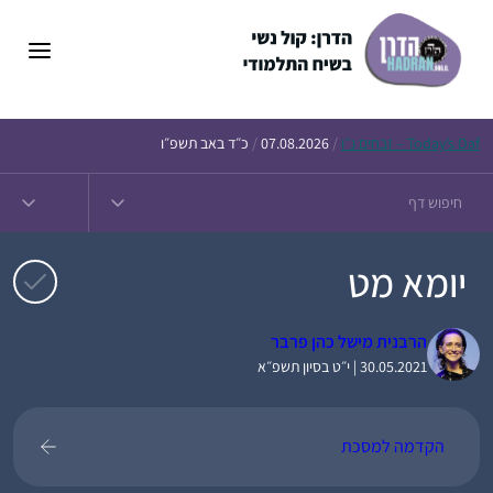
דלג
תוכן
Daf – זבחים נ״ו
Today’s
/
07.08.2026
/
כ״ד באב תשפ״ו
יומא מט
הרבנית מישל כהן פרבר
30.05.2021 | י״ט בסיון תשפ״א
הקדמה למסכת