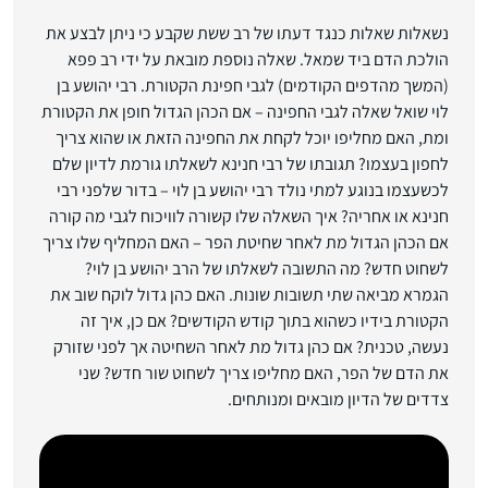
נשאלות שאלות כנגד דעתו של רב ששת שקבע כי ניתן לבצע את
הולכת הדם ביד שמאל. שאלה נוספת מובאת על ידי רב פפא
(המשך מהדפים הקודמים) לגבי חפינת הקטורת. רבי יהושע בן
לוי שואל שאלה לגבי החפינה – אם הכהן הגדול חופן את הקטורת
ומת, האם מחליפו יוכל לקחת את החפינה הזאת או שהוא צריך
לחפון בעצמו? תגובתו של רבי חנינא לשאלתו גורמת לדיון שלם
לכשעצמו בנוגע למתי נולד רבי יהושע בן לוי – בדור שלפני רבי
חנינא או אחריה? איך השאלה שלו קשורה לוויכוח לגבי מה קורה
אם הכהן הגדול מת לאחר שחיטת הפר – האם המחליף שלו צריך
לשחוט חדש? מה התשובה לשאלתו של הרב יהושע בן לוי?
הגמרא מביאה שתי תשובות שונות. האם כהן גדול לוקח שוב את
הקטורת בידיו כשהוא בתוך קודש הקודשים? אם כן, איך זה
נעשה, טכנית? אם כהן גדול מת לאחר השחיטה אך לפני שזורק
את הדם של הפר, האם מחליפו צריך לשחוט שור חדש? שני
צדדים של הדיון מובאים ומנותחים.