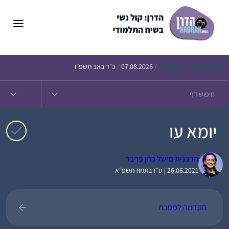
דלג
תוכן
Daf – זבחים נ״ו
Today’s
/
07.08.2026
/
כ״ד באב תשפ״ו
יומא עו
הרבנית מישל כהן פרבר
26.06.2021 | ט״ז בתמוז תשפ״א
הקדמה למסכת