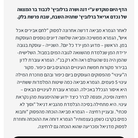
הדף היום מוקדש ע”י דנה ושרה ברלוביץ’ לכבוד בר המצווה
של נכדם אריאל ברלוביץ’ שתהיה השבת, שבת פרשת בלק.
לאחר הגמרא מביאה דרשה אחרונה לפסוק "לחם אבירים אכל
איש”, הגמרא ממשיכה ומביאה שלושה דיונים נוספים העוסקות
במן. הראשון – מדוע המן ירד כל יום?. השנייה – עוסקת בגובה
ירידת המן שנלמדת מהשוואה לגובה המים במבול. השלישית-
שהמן היה נס שהעולם ראה ולא רק בנ”י. הגמרא עוברת לדון
בבירור מקורות חמשת העינויים הנוהגים ביום כיפור. מקור
ה”עינוי” מהפסוקים העוסקים ביום כיפור ובהם מוזכרת המילה
עינוי 5 פעמים. הגמרא מביאה כמה שיטות המלמדות ששתייה
היא איסור הנכלל באכילה. הגמרא עוברת לעינויים הבאים –
רחיצה וסיכה, ומנסה לברר כיצד ידוע שההימנעות מהן נקראת
עינוי. היא מתחילה בסיכה הנלמדת מהנביא דניאל "וסוך לא
סכתי”. ובעניין רחיצה – הגמרא מביאה הוכחה מהפסוק "ותבוא
כמים בקרבו כשמן בעצמותיו” הגמרא דוחה את ההוכחה וחוזרת
לפסוק מדניאל ומכריעה שהוא הוכחה גם לרחיצה.