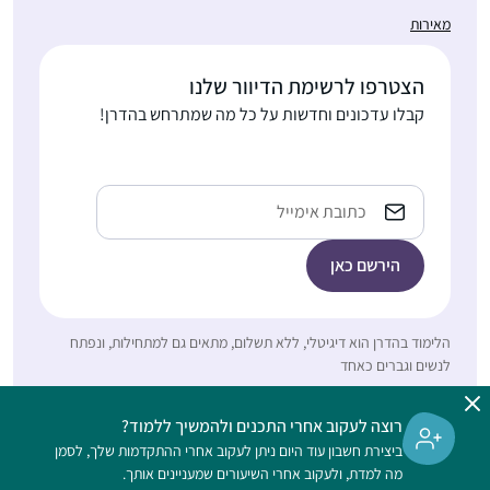
הייתה הפסקה קצרה.
מאירות
כיום אני כבר לומדת
התחלתי ללמוד בסבב
באולפנה ולומדת דף יומי
הצטרפו לרשימת הדיוור שלנו
הנוכחי לפני כשנתיים
לבד מתוך גמרא של
קבלו עדכונים וחדשות על כל מה שמתרחש בהדרן!
.הסביבה מתפעלת
טיינזלץ.
ותומכת מאוד. אני
משתדלת ללמוד מכל
יעל אשר
Email
ההסכתים הנוספים שיש
יהוד, ישראל
באתר הדרן. אני עורכת
כל סיום מסכת שיעור
בביתי לכ20 נשים
שמחכות בקוצר רוח
למפגשים האלו.
הלימוד בהדרן הוא דיגיטלי, ללא תשלום, מתאים גם למתחילות, ונפתח
לנשים וגברים כאחד
התחלתי ללמוד דף יומי
כאשר קיבלתי במייל
רוצה לעקוב אחרי התכנים ולהמשיך ללמוד?
ממכון שטיינזלץ את
ביצירת חשבון עוד היום ניתן לעקוב אחרי ההתקדמות שלך, לסמן
הדפים הראשונים של
מה למדת, ולעקוב אחרי השיעורים שמעניינים אותך.