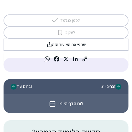
לסמן כנלמד
לעקוב
שתפי את השיעור הזה
זבחים י״ג
זבחים ט״ז
לוח הדף היומי