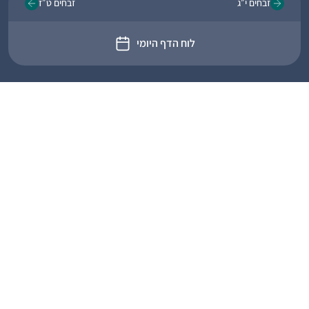
זבחים י״ג
זבחים ט״ז
לוח הדף היומי