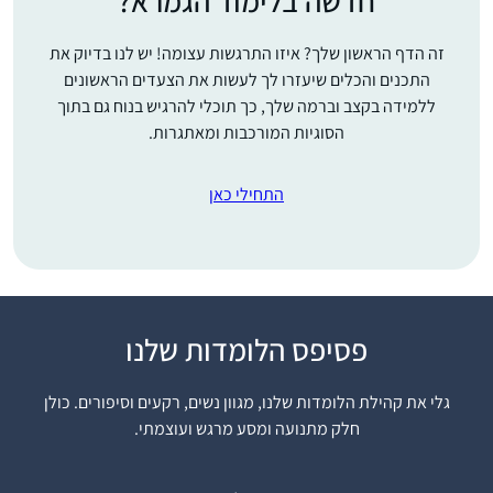
חדשה בלימוד הגמרא?
זה הדף הראשון שלך? איזו התרגשות עצומה! יש לנו בדיוק את
התכנים והכלים שיעזרו לך לעשות את הצעדים הראשונים
ללמידה בקצב וברמה שלך, כך תוכלי להרגיש בנוח גם בתוך
הסוגיות המורכבות ומאתגרות.
התחילי כאן
בתחילת הסבב הנוכחי של
פסיפס הלומדות שלנו
לימוד הדף היומי,
נחשפתי לחגיגות
גלי את קהילת הלומדות שלנו, מגוון נשים, רקעים וסיפורים. כולן
המרגשות באירועי הסיום
חלק מתנועה ומסע מרגש ועוצמתי.
חנה שחם-רוזבי
ברחבי העולם. והבטחתי
(ד”ר)
לעצמי שבקרוב אצטרף