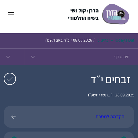
דלג
תוכן
Daf – זבחים נ״ו
Today’s
/
08.08.2026
/
כ״ה באב תשפ״ו
זבחים י״ד
28.09.2025 | ו׳ בתשרי תשפ״ו
הקדמה למסכת