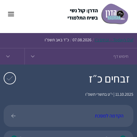
דלג
תוכן
Daf – זבחים נ״ו
Today’s
/
07.08.2026
/
כ״ד באב תשפ״ו
זבחים כ״ז
11.10.2025 | י״ט בתשרי תשפ״ו
הקדמה למסכת