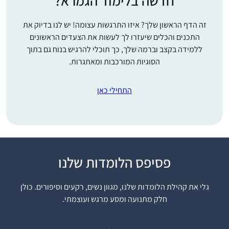
חדשה בלימוד הגמרא?
זה הדף הראשון שלך? איזו התרגשות עצומה! יש לנו בדיוק את
התכנים והכלים שיעזרו לך לעשות את הצעדים הראשונים
ללמידה בקצב וברמה שלך, כך תוכלי להרגיש בנוח גם בתוך
הסוגיות המורכבות ומאתגרות.
התחילי כאן
פסיפס הלומדות שלנו
אחי, שלומד דף יומי
ממסכת ברכות, חיפש
גלי את קהילת הלומדות שלנו, מגוון נשים, רקעים וסיפורים. כולן
חברותא ללימוד מסכת
חלק מתנועה ומסע מרגש ועוצמתי.
ראש השנה והציע לי.
החברותא היתה מאתגרת
שולמית סבן
טכנית ורוב הזמן נעשתה
נוקדים, ישראל