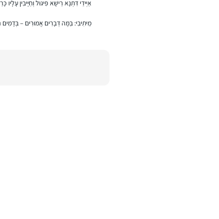
אַיְּידֵי דִּתְנָא רֵישָׁא פִּיגּוּל וְחַיָּיבִין עָלָיו כָ
מֵיתִיבִי: בַּמֶּה דְּבָרִים אֲמוּרִים – בְּדָמִים הַנִ