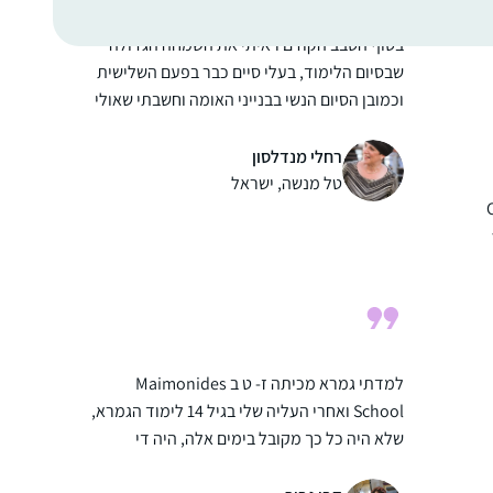
ם
בסוף הסבב הקודם ראיתי את השמחה הגדולה
שבסיום הלימוד, בעלי סיים כבר בפעם השלישית
וכמובן הסיום הנשי בבנייני האומה וחשבתי שאולי
זו הזדמנות עבורי למשהו חדש.
למרות שאני שונה בסביבה שלי, מי ששומע על
רחלי מנדלסון
הלימוד שלי מפרגן מאוד.
טל מנשה, ישראל
אני מנסה ללמוד קצת בכל יום, גם אם לא את כל
הדף ובסך הכל אני בדרך כלל עומדת בקצב.
הלימוד מעניק המון משמעות ליום יום ועושה
סדר בלמוד תורה, שתמיד היה (ועדיין) שאיפה.
אבל אין כמו קביעות
למדתי גמרא מכיתה ז- ט ב Maimonides
School ואחרי העליה שלי בגיל 14 לימוד הגמרא,
שלא היה כל כך מקובל בימים אלה, היה די
ספוראדי. אחרי "ההתגלות” בבנייני האומה