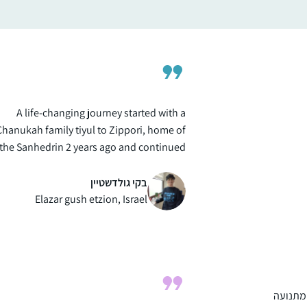
לומדת גמרא..
כמו שרואים בתמונה אני ממשיכה ללמוד גם היו
ואפילו במחלקת יולדות אחרי לידת ביתי
השלישית.
A life-changing journey started with a
Chanukah family tiyul to Zippori, home of
the Sanhedrin 2 years ago and continued
with the Syum in Binanei Hauma where I
was awed by the energy of 3000 women
בקי גולדשטיין
dedicated to learning daf Yomi. Opening
Elazar gush etzion, Israel
my morning daily with a fresh daf, I am
excited with the new insights I find
enriching my life and opening new and
deeper horizons for me.
 מתנועה