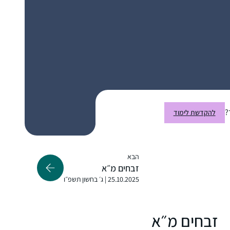
School ואחרי העליה שלי בגיל 14 לימוד הגמרא,
שלא היה כל כך מקובל בימים אלה, היה די
ספוראדי. אחרי "ההתגלות” בבנייני האומה
התחלתי ללמוד בעיקר בדרך הביתה למדתי
דבי גביר
מפוקקטסים שונים. לאט לאט ראיתי שאני תמיד
חשמונאים, ישראל
חוזרת לרבנית מישל פרבר. באיזה שהוא שלב
התחלתי ללמוד בזום בשעה 7:10 .
היום "אין מצב” שאני אתחיל את היום שלי ללא
לימוד עם הרבנית מישל עם כוס הקפה שלי!!
?
להקדשת לימוד
ראיתי את הסיום הגדול בבנייני האומה וכל כך
הבא
התרשמתי ורציתי לקחת חלק.. אבל לקח לי עוד
זבחים מ״א
כשנה וחצי )באמצע מסיכת שבת להצטרף..
25.10.2025 | ג׳ בחשון תשפ״ו
הלימוד חשוב לי מאוד.. אני תמיד במרדף אחרי
הדף וגונבת כל פעם חצי דף כשהילדים עסוקים
אולגה מזרחי
ומשלימה אח”כ אחרי שכולם הלכו לישון..
ירושלים, ישראל
זבחים מ״א