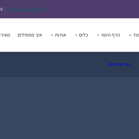
Daf – זבחים נ״ו
Today’s
/
26
וד
הדף היומי
כלים
אודות
איך מתחילים
מאירו
הקדשות היום