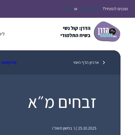
דלג
מוכנים להתחיל?
הירשמו בחינם
או
התחברו
תוכן
לימ
ארכיון הדף היומי
פודקאסט
זבחים מ״א
25.10.2025 | ג׳ בחשון תשפ״ו