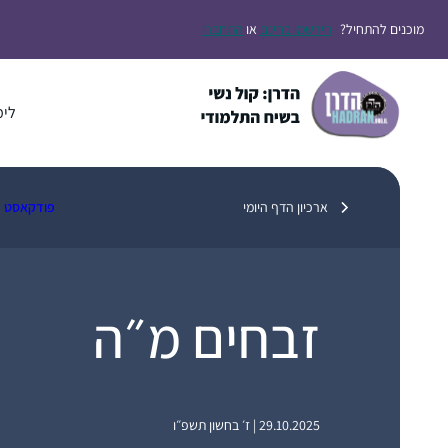
דלג
מוכנים להתחיל?
הירשמו בחינם
או
התחברו
תוכן
לימ
ארכיון הדף היומי
פודקאסט
זבחים מ״ה
29.10.2025 | ז׳ בחשון תשפ״ו