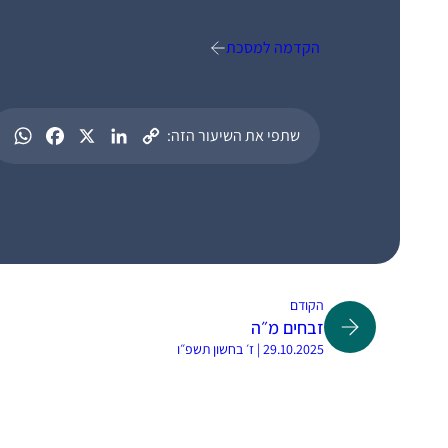
הקדמה למסכת
שתפי את השיעור הזה:
הקודם
זבחים מ״ה
29.10.2025 | ז׳ בחשון תשפ״ו