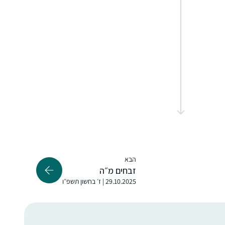
השפה ודרך החשיבה שלנו. לשמחתי, יש לי
סביבה תומכת וההרגשה שלי היא כמו בציטוט
שבחרתי: הדף משפיע לטובה על כל היום שלי.
התחלתי כשהייתי בחופש, עם הפרסומים על
תחילת המחזור, הסביבה קיבלה את זה כמשהו
מתמיד ומשמעותי ובהערכה, הלימוד זה עוגן
יציב ביום יום, יש שבועות יותר ויש שפחות אבל זה
משהו שנמצא שם אמין ובעל משמעות בחיים
עדי דיאמנט
שלי….
גמזו, ישראל
הבא
זבחים מ״ה
29.10.2025 | ז׳ בחשון תשפ״ו
הצטרפתי ללומדות בתחילת מסכת תענית.