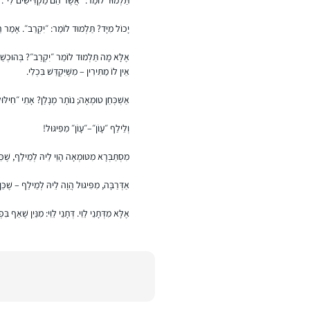
יָכוֹל מִיָּד? תַּלְמוּד לוֹמַר: ״יִקְרַב״. אָמַר רַבִּ
אֶלָּא מָה תַּלְמוּד לוֹמַר ״יִקְרַב״? בְּהוּכְשַׁר [ב
אֵין לוֹ מַתִּירִין – מִשֶּׁיִּקְדַּשׁ בִּכְלִי.
אַשְׁכְּחַן טוּמְאָה; נוֹתָר מְנָלַן? אָתֵי ״חִילּו
וְלֵילַף ״עָוֹן״–״עָוֹן״ מִפִּיגּוּל!
מִסְתַּבְּרָא מִטּוּמְאָה הָוֵי לֵיהּ לְמֵילַף, שֶׁכֵּ
אַדְּרַבָּה, מִפִּיגּוּל הֲוָה לֵיהּ לְמֵילַף – שֶׁכֵּן
אֶלָּא מִדְּתָנֵי לֵוִי. דְּתָנֵי לֵוִי: מִנַּיִן שֶׁאַף