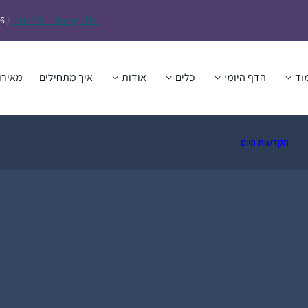
Daf – זבחים נ״ו
Today’s
/
26
וד
הדף היומי
כלים
אודות
איך מתחילים
מאירו
הקדשות היום