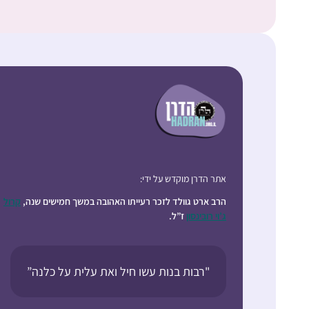
אתר הדרן מוקדש על ידי:
הרב ארט גוולד לזכר רעייתו האהובה במשך חמישים שנה,
קרול
ג’וי רובינסון
ז”ל.
"רבות בנות עשו חיל ואת עלית על כלנה”