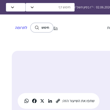
02.06.202
/
י״ז בסיון תשפ״ו
ת
לתרומה
חיפוש
En
שתפו את השיעור הזה: