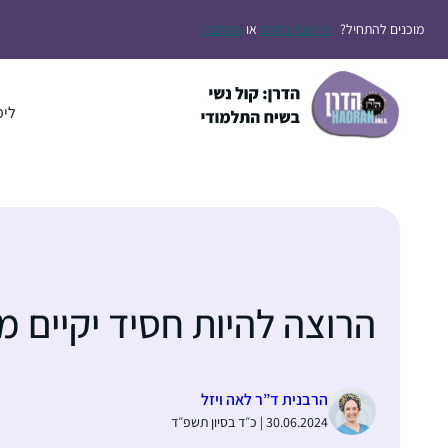
דלג
מוכנים להתחיל?
הירשמו בחינם
או
התחברו
תוכן
לימ
הרוצה להיות חסיד יקיים מיל
הרבנית ד”ר לאה ויזל
30.06.2024 | כ״ד בסיון תשפ״ד