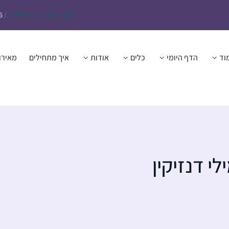
Daf – זבחים נ״ו
Today’s
/
6
וד
הדף היומי
כלים
אודות
איך מתחילים
מאירו
י דנזיקין