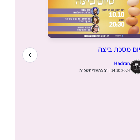
ום מסכת ביצה
תובנות מלו
פירר
Hadran
14.10.2024 | י״ב בתשרי תשפ״ה
30.06.2024 | כ״ד בסיון תשפ״ד