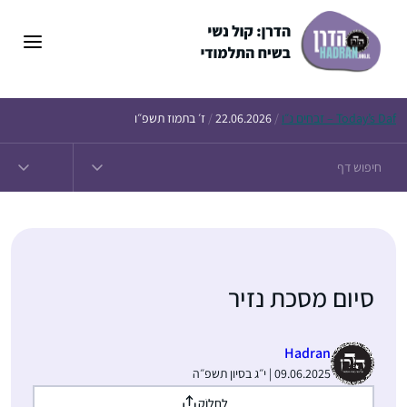
דלג
תוכן
Daf – זבחים נ״ו
Today’s
/
22.06.2026
/
ז׳ בתמוז תשפ״ו
סיום מסכת נזיר
Hadran
09.06.2025 | י״ג בסיון תשפ״ה
לַחֲלוֹק