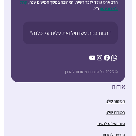
הרב ארט גוולד לזכר רעייתו האהובה במשך חמישים שנה,
קרול
ג’וי רובינסון
ז”ל.
"רבות בנות עשו חיל ואת עלית על כלנה”
YouTube
Instagram
Facebook
WhatsApp
© 2026 כל הזכויות שמורות להדרן
אודות
הסיפור שלנו
המורות שלנו
סיום הש”ס לנשים
פסיפס לומדות