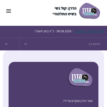
Daf – זבחים נ״ו
Today’s
/
08.08.2026
/
כ״ה באב תשפ״ו
אתר הדרן מוקדש על ידי: