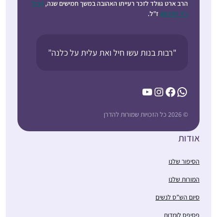
הרב ארט גוולד לזכר רעייתו האהובה במשך חמישים שנה,
קרול
ג’וי רובינסון
ז”ל.
"רבות בנות עשו חיל ואת עלית על כלנה”
YouTube
Instagram
Facebook
WhatsApp
© 2026 כל הזכויות שמורות להדרן
אודות
הסיפור שלנו
המורות שלנו
סיום הש”ס לנשים
פסיפס לומדות