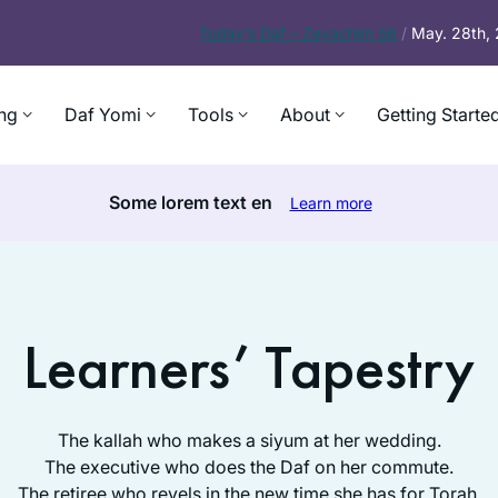
Today’s
Daf – Zevachim 56
/
May. 28th,
ng
Daf Yomi
Tools
About
Getting Starte
Some lorem text en
Learn more
Learners’ Tapestry
The kallah who makes a siyum at her wedding.
The executive who does the Daf on her commute.
The retiree who revels in the new time she has for Torah.