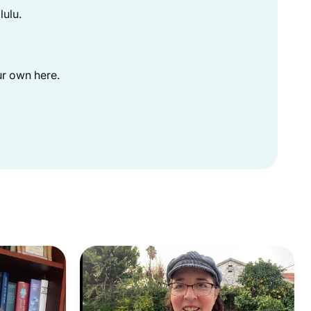
lulu.
ur own here.