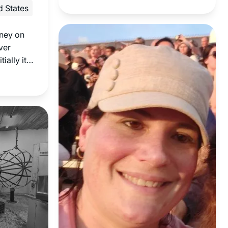
גדולים ביהדות. חשוב לי להכיר את
d States
הגמרא לעומק. והצעד הקטן היום הוא
ללמוד אותה בבקיאות, בעזרת השם, ומי
rney on
יודע אולי גם אגיע לעיון בנושאים
ver
מעניינים. נושאים בגמרא מתחברים
ially it
לחגים, לתפילה, ליחסים שבין אדם
inane and
לחברו ולמקום ולשאר הדברים שמלווים
 bending
באורח חיים דתי 🙂
Rabbanit
life and I
r every