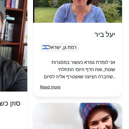
יעל ביר
רמת גן, ישראל
אני לומדת גמרא כעשור במסגרות
שונות, ואת הדף היומי התחלתי
כשחברה הציעה שאצטרף אליה לסיום
בבנייני האומה. מאז אני לומדת עם
Read more
פודקסט הדרן, משתדלת באופן יומי אך
אם לא מספיקה, מדביקה פערים עד
סוזן כש
ערב שבת. בסבב הזה הלימוד הוא
“ממעוף הציפור”, מקשיבה במהירות
מוגברת תוך כדי פעילויות כמו בישול או
נהיגה, וכך רוכשת היכרות עם הסוגיות