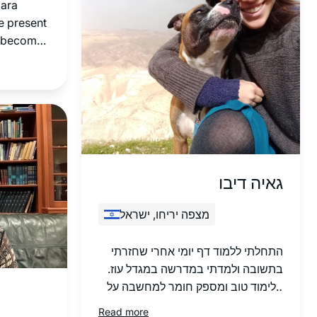
mara
ואופן ניתוחם על ידי חז”ל. בע”ה בסבב
he present
הבא, ואולי לפני, אצלול לתוכו באופן
nd become
מעמיק יותר.
y the rich
 themes,
echtot,
 and
all over
uired a
גאיה דיבו
nerations
.
מצפה יריחו, ישראל
התחלתי ללמוד דף יומי אחרי שחזרתי
בתשובה ולמדתי במדרשה במגדל עוז.
הלימוד טוב ומספק חומר למחשבה על
נושאים הלכתיים ”קטנים” ועד לערכים
Read more