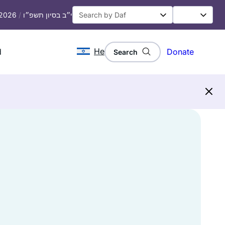
 2026
/
י״ב בסיון תשפ״ו
He
d
Donate
Search