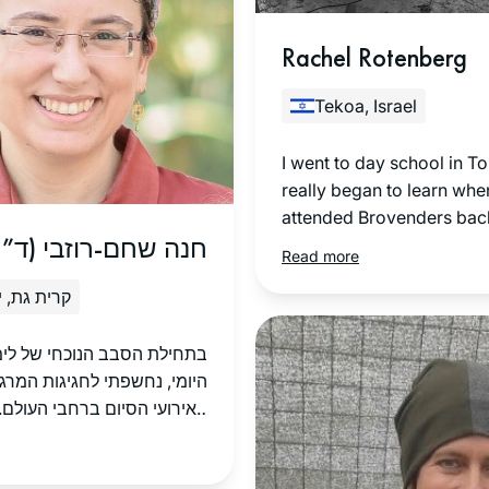
תודה גם למגי על כל העזרה.
Rachel Rotenberg
Tekoa, Israel
I went to day school in T
really began to learn when
attended Brovenders back
חנה שחם-רוזבי (ד”)
early 1980’s. Last year aft
Read more
to my sister who was lea
קרית גת, 
Yomi, inspired, I looked o
computer and the Hadran 
came up. I have been list
בתחילת הסבב הנוכחי של לימ
each days shiur in the mor
היומי, נחשפתי לחגיגות המרג
work. I emphasis listening
באירועי הסיום ברחבי העולם.
am not sitting with a Gama
לעצמי שבקרוב אצטרף גם למ
listen while I work in my s
הלומדות. הסבב התחיל כאשר 