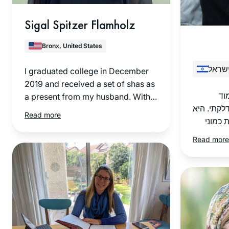
Sigal Spitzer Flamholz
Bronx, United States
ישראל
I graduated college in December
2019 and received a set of shas as
וד
a present from my husband. With
דלקתי. היא
my long time dream of learning daf
Read more
כמוני
yomi, I had no idea that a new
נכונים
cycle was beginning just one
Read more
מסובב את
month later, in January 2020. I
נכנסתי
have been learning the daf ever
וה. הדרן
since with Michelle Farber…
אפשרת
Through grad school, my first job,
 דיבוק
my first baby, and all the other
ל כולנו
incredible journeys over the past
ויסודיות
few years!