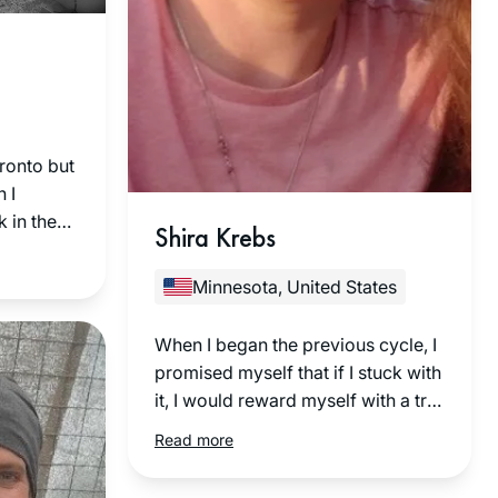
oronto but
 I
 in the
Shira Krebs
er talking
rning Daf
Minnesota, United States
n the
site
When I began the previous cycle, I
ening to
promised myself that if I stuck with
ning as I
it, I would reward myself with a trip
 since I
to Israel. Little did I know that the
Read more
ra. I
trip would involve attending the
tudio.
first ever women’s siyum and