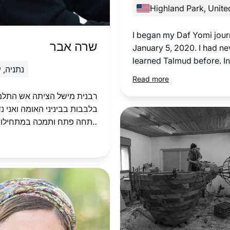
Highland Park, Unite
I began my Daf Yomi jou
שרה אבר
January 5, 2020. I had ne
learned Talmud before. Init
נתניה, 
struck me as a bunch of 
Read more
arcane details with mind
רבנית מישל הציתה אש התלמ
logic. I am now smitten. 
בלבבות בביניני האומה ואני נ
Farber brings the page to 
פתחה פתח ותמכה במתחילות 
am eager to learn with he
ואפשרה לנו להתקדם בצעדים 
day!
וטובים. הקימה מערך שלם ש
הלומדות בסביבה תומכת וכך 
למסלול לימוד מעשיר שאין כמ
יצר קהילה גדולה וחזקה שמ
התקדמות מכל נקודת מוצא. יש
לומדות שמחזק את ההתמדה ש.
כל פניה ושאלה נענית בזריזות .