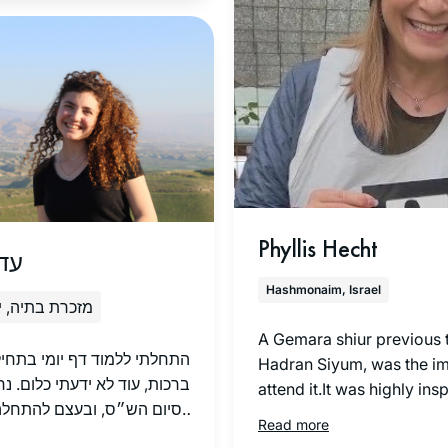
בתחילת דרכי בתוכנית קרן אר
להכשרת יועצות הלכה של נשמ
הצלחתי להוסיף את ההתחייב
היומי על הלימוד האינטנסיבי 
היועצות. בבוקר למחרת המבח
בנשמ”ת, התחלתי את לימוד 
במסכת סוכה ומאז לא הפסקתי.
Phyllis Hecht
עדן
Hashmonaim, Israel
מזכרת בתיה, 
A Gemara shiur previous 
התחלתי ללמוד דף יומי בתחי
Hadran Siyum, was the im
ברכות, עוד לא ידעתי כלום. נ
attend it.It was highly insp
לסיום הש״ס, ובעצם להתחל
and I was smitten. The m
Read more
בתקשורת, הפתיע אותי לטובה
me was התלמוד בידינו. I had