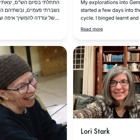
התחלתי בסיום הש”ס, יצאתי.
My explorations into Ge
נשברתי פעמיים, ובשתיהם הר
started a few days into t
מישל עודדה להמשיך איפה ש
cycle. I binged learnt a
בסבב ולהשלים כשאוכל, וכך 
addicted. I’m fascinated b
Read more
וכיום השלמתי הכל. מדהים או
“tapestry” of intertwined
לומדת כל יום קצת, אפילו בח,
connections between Mas
בבידוד או בחו”ל. לאט לאט יות
conversations between
בסוגיות. לא כולם מבינים את ,
generations of Rabbanim
בפרט כפמניסטית. חשה סיפוק
learners past and present 
להכיר את המושגים וצורת ה.
the world. My life has acq
החלום זה להמשיך ולהתמיד ו
golden thread, linking ge
ללמוד איך מהסוגיות נוצרה 
with our amazing heritage
ההלכה.
Thank you.
Lori Stark