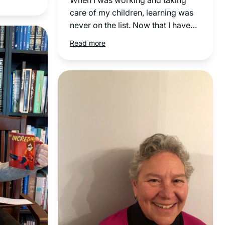
care of my children, learning was
 do the
never on the list. Now that I have
 time-
more time I have two different
Read more
t all.
Gemora classes and the nach yomi
of
as well as the mishna yomi daily.
 halachik
of the