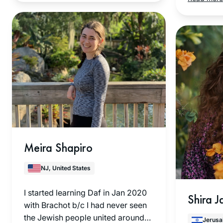
do! Really enjoying the experience
thank you!!
י, אבל
כשהו
סתי ללופ
תי עם
ות
ונה
 לא לצבור
Meira Shapiro
NJ, United States
I started learning Daf in Jan 2020
Shira 
with Brachot b/c I had never seen
the Jewish people united around
Jerusa