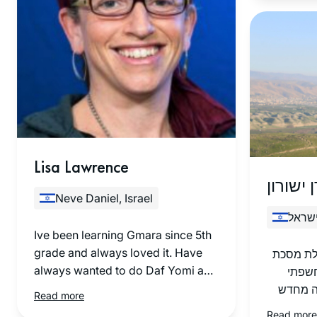
יאל
”ת. לא
ות לדף
של תוכנית
ן הסופי
הדף
Lisa Lawrence
 ישורון
Neve Daniel, Israel
ישראל
Ive been learning Gmara since 5th
grade and always loved it. Have
לת מסכת
always wanted to do Daf Yomi and
חשפתי
now with Michelle Farber's online
ה מחדש
Read more
classes it made it much easier to
 שהיה
Read more