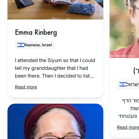
Emma Rinberg
Raanana, Israel
I attended the Siyum so that I could
tell my granddaughter that I had
ר
been there. Then I decided to listen
on Spotify and after the siyum of
ישראל
Read more
Brachot, Covid and zoom began. It
gave structure to my day. I learn
וד הדף
with people from all over the world
שות
who are now my friends – yet most
 והבטחתי
of us have never met. I can’t
עגל
Read more
imagine life without it. Thank you
הייתי
Rabbanit Michelle.