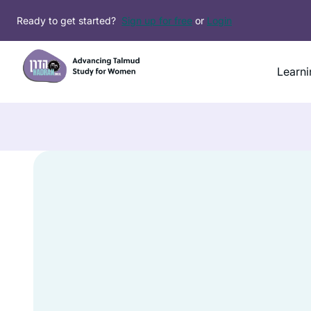
Skip
Ready to get started?
Sign up for free
or
Login
to
content
Learni