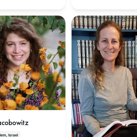
מקום לעיסוק בתורה.
decided along with my
את המסכתות הראשונות למדת
Chahsmonaim group to to
לא סיימתי (חוץ מעירובין אי).
daf and take it one daf at
השנה כשהגעתי למדרשה, נכנ,
without any expectations a
ואני מצליחה להיות חלק, סיימ
There has been a wealth 
החברותא שלי את כל המסכת
information, insights and
הקצרות, גם כשהיינו חולות קור
ideas. It is truly exercise 
ובבידודים, למדנו לבד, העיקר
mind, heart & Soul
פער, ומחכות ליבמות :)
Jacobowitz
lem, Israel