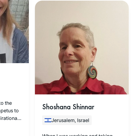
being inspired by so many
learners. I am now over 2 years
into my second cycle and being
part of this large, diverse,
fascinating learning family has
enhanced my learning
exponentially.
to the
Shoshana Shinnar
petus to
irational
Jerusalem, Israel
essage for
When I was working and taking