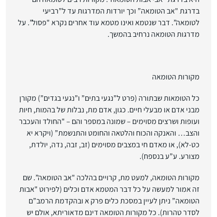
בדרגת "אב הטומאה” וכך יורדות המדרגות עד ל”רביעי
לטומאה”. דבר שנטמא ואינו מטמא עוד אחרים נקרא "פסול”. על
מדרגות הטומאה נרחיב בהמשך.
מקורות הטומאה
כל הטומאות שבתורה (פרט ל”נגעי בתים” ו”נגעי בגדים”) מקורן
מבני אדם או מבעלי חיים. כגון, אדם מת, נבלות של בהמות, חיות
ועופות ושרצים מסוימים – שמונה במספר והם – "החולד והעכבר
והצב… והאנקה והכוח והלטאה והחומט והתנשמת” (ויקרא יא
כט-לא), או מאדם חי במצבים מסוימים (זב, זבה, נדה, יולדת,
מצורע. ע”ע בנספח).
מקורות הטומאה, למעט מת, קרויים בהלכה "אב הטומאה”. שם
זה אמור למעשה על כל דבר המטמא אדם וכלים (לפירוט "אבות
הטומאה” ניתן לעיין במסכת כלים פרק א ובהקדמת הרמב”ם
לסדר טהרות).
כל מקורות הטומאה דינם מדאוריתא
, אולם יש