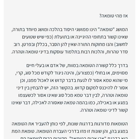
אז מהי טומאה?
המושג "טומאה” הינו ממושגי היסוד בהלכה ומושג מיוחד בתורה,
שאינו קשור בתחומי ההיגיינה או בתועלת (כפי שיש שטועים
לחשוב)
והנו מחוקות התורה שאין להן הסבר
, בכללן ובפרטן. רוב
סדר טהרות, והלכות רבות בתלמוד עוסקות בדיני טומאה וטהרה.
בדרך כלל קשורה הטומאה במוות, של אדם או בעלי חיים
מסוימים, או בחולי (כמצורע), והינה ניגוד לקודש מכל סוג, קרי,
מי שהוא טמא אסור לו לגעת בדבר קדוש או לאכול ממנו, וכן
אסור לו להיכנס למקום קדוש. בהקשר הזה, יש להבחין בין דיני
טומאה וטהרה, לבין דבר טמא מכל סוג שאינו אסור לכשעצמו
במגע או באכילה, כמו בהמה טמאה שאסורה לאכילה, דבר שאינו
קשור לדיני טומאה וטהרה.
הטומאות מדורגות בדרגות שונות, לפי כוחן להעביר את הטומאה
במגע בהן, והן שונות זו מזו בדרכי העברת הטומאה. טומאת המת
היא בדרגת "אבי אבות הטומאה”. מקורות רבים לטומאה הם