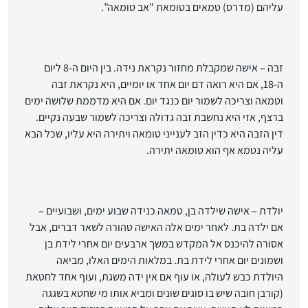
עליהם (מדרס) טמאים בטומאת "אב טומאה”.
זבה
– אישה שמקבלת מחזור נקראת נידה. בין היום ה-8 ליום
ה-18, אם היא רואה דם יום אחד או יומיים, היא נקראת זבה
וטמאה וצריכה לשמור יום כנגד יום. אם היא מדממת שלושה ימים
ברצף, אזי היא נחשבת זבה גדולה וצריכה לשמור שבעה נקיים.
דין הזבה היא כדין הזב לענייני טומאה ויתירה היא עליו, שכל הבא
עליה נטמא אף הוא טומאה יתירה.
יולדת
– אישה שילדה בן, טמאה כנידה שבוע ימים, ושבועיים –
אם ילדה בת. לאחר ימים אלה האישה טהורה לשאר דברים, אבל
אסורה להיכנס אל המקדש במשך ארבעים יום אחרי לידת בן
ושמונים יום אחרי לידת בת. במלאות הימים האלו, מביאה
היולדת כבש לעולה, או עוף אם אין ידה משגת, ועוף אחד לחטאת
(קורבן חובה שיש בו סוגים שונים ומביא אותו מי שחטא בשגגה