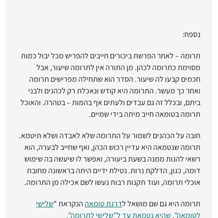
נספח:
תרומה
– לאחר הפרשת ביכורים חייבים להפריש מכל יבול כמות
מסוימת כתרומה לכהן. מן התורה אין לתרומה שיעור, אבל
חכמים קבעו לה שיעור. הסדר הוא שתחילה מפרישים תרומה
ואחר כך מעשר. התרומה היא קודש ונאכלת רק לכהנים ולבני
ביתם, ובכלל זה גם עבדים ולעתים אף בהמות – בטהרה. והאוכל
תרומה בטומאה חייב מיתה בידי שמיים.
חובה על הכהנים לשמור על התרומה שלא לאבדה ושלא תיטמא.
תרומה שנטמאה היא עדיין רכוש הכהן, ואף שחייב לבערה, הוא
רשאי להנות ממנה בשעת ביעורה, ואפשר לו שיעשה בה שימוש
דומה, כגון, הדלקת נרות. נטילת ידיים היתה בראשונה מחובת
אוכלי תרומה, ועוד תקנות רבות נעשו לשם אכילה מן התרומה.
תרומה היא גם שם מושאל ל
דרגת טומאה
הנקראת "
שלישי
לטומאה”, שהיא נטמאת עד ל”שלישי לתרומה”.