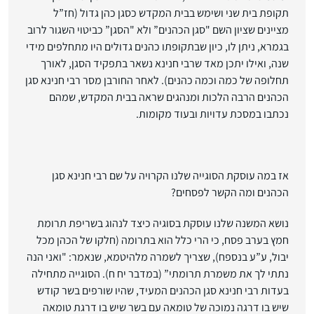
תקופת בית שני ושימש בבית המקדש כסגן כהן גדול (חז”ל
מציינים שציון השם "סגן הכהנים” ולא "הסגן” כביטוי השגור לרוב
בגמרא, ניתן לו, כיון שבתקופתו כהנים גדולים היו מתחלפים מידי
שנה, ואילו יתכן מאד שרבי חנינא נשאר בתפקיד הסגן, לאורך
תחלופה של כמה וכמה כהנים). לאחר החורבן מסר רבי חנינא סגן
הכהנים הרבה הלכות ומנהגים שראה בבית המקדש, שמהם
נכתבו במסכת עדויות ובעוד מקומות.
אז במה עוסקת הסוגייה שלנו הקרויה על שם רבי חנינא סגן
הכהנים ומה הקשר לפסחים?
נושא המשנה שלנו עוסקת בסוגיה כיצד לנהוג בשריפת תרומת
חמץ בערב פסח, כי הרי כלל הוא בתרומה (חלקו של הכהן מכל
יבול, ע”ע בנספח), שצריך לשמרה מלהיטמא, שנאמר: "ואני הנה
נתתי לך את משמרת תרומתי” (במדבר יח ח). הסוגייה מתחילה
בעדות רבי חנינא סגן הכהנים המעיד, שהיו שורפים בשר קודש
שיש בו דרגה נמוכה של טומאה עם בשר שיש בו דרגת טומאה