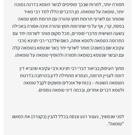
חמורה יותר, למרות שבכך מוסיפים לבשר הטמא בדרגה נמוכה
יותר, טומאה על טומאתו. מן הדברים הללו למד רבי מאיר
שמותר גם לשרוף תרומת חמץ טהורה עם תרומת חמץ טמאה
בפסח, קרי, אף על פי שתרומת חמץ טהורה אינה אסורה באכילה
בשעה השישית מדברי סופרים, מכל מקום מותר לשרפה יחד עם
התרומה הטמאה ולטמא אותה, כשם שלדברי רבי חנינא (ורבי
עקיבא שם במשנה) מותר לשרוף יחד בשר שנטמא בטומאה קלה
עם הבשר שנטמא בטומאה חמורה ולהוסיף טומאה על טומאתו.
מתוך העיסוק בביאור דברי רבי חנינא ורבי עקיבא שהביא דין
דומה לעניין תרומה, הגמרא מתחילה לדון בהרחבה בדרגות
הטומאה השונות – בכוח של אוכלים ומשקים לקבל טומאה
ולטמא דברים אחרים, ובכמה דיני טומאה נוספים.
לפני שנמשיך, נעצור רגע וננסה בכלל להבין (בקצרה) את המושג
"טומאה”.