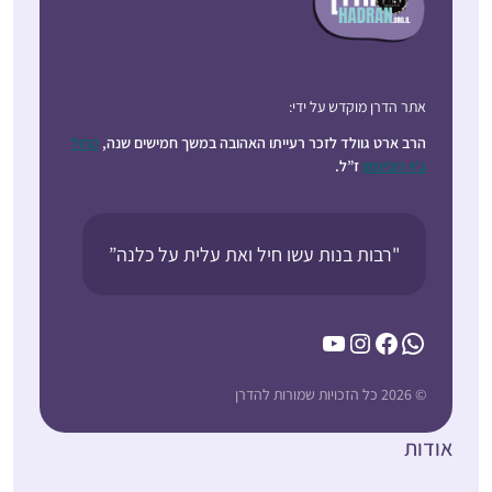
אתר הדרן מוקדש על ידי:
הרב ארט גוולד לזכר רעייתו האהובה במשך חמישים שנה,
קרול
ג’וי רובינסון
ז”ל.
"רבות בנות עשו חיל ואת עלית על כלנה”
YouTube
Instagram
Facebook
WhatsApp
© 2026 כל הזכויות שמורות להדרן
אודות