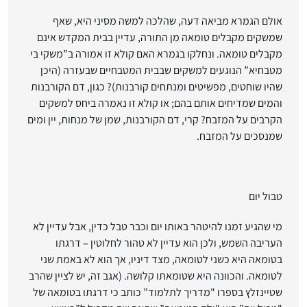
אולם הגמרא מביאה דעה, ש
הלכה למשה מסיני היא, שאף
שמשקים מקבלים טומאה מן התורה, עדיין בבית המקדש אינם
מקבלים טומאה
. ונחלקו בגמרא האם קולא זו אמורה ב”משקי בי
מטבחיא” הנוגעים למשקים שבבית המטבחיים שבעזרה (היכן
שהיו שוחטים, מפשיטים ומנתחים קורבנות)? כגון, דם הקורבנות
והמים שמדיחים אותם בהם; או קולא זו נאמרה ביחס למשקים
הקרבים על המזבח? קרי, דם הקורבנות, שמן של מנחות, יין ומים
שמנסכים על המזבח.
טבול יום
מי שהגיע זמנו להיטהר באותו יום וכבר טבל כדין, אבל עדיין לא
העריבה השמש, ולכן הוא עדיין לא טהור לחלוטין – דרגתו
בטומאה היא כשני לטומאה, מצד דיניו, אך הוא לא באמת שני
לטומאה. והכוונה היא שטומאתו קלושה. (אגב זה, יש לציין שהרב
שטיינזלץ בספרו "מדריך לתלמוד” כותב כי דרגתו בטומאה של