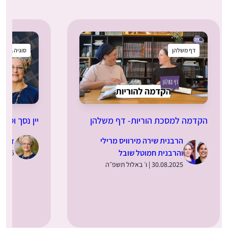
דף משלהן
סוגיה בקטנה
הקדמה למסכת הוריות- דף משלהן
יין נסך וסתם יינם
הרבנית שירה מירוויס מרילי
ד”ר מירב 
והרבנית חמוטל שובל
28.08.2025 | ד׳ באלול תשפ
30.08.2025 | ו׳ באלול תשפ״ה