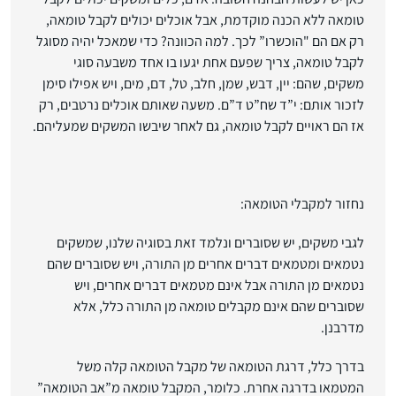
טומאה ללא הכנה מוקדמת, אבל אוכלים יכולים לקבל טומאה,
רק אם הם "הוכשרו” לכך
. למה הכוונה?
כדי שמאכל יהיה מסוגל
לקבל טומאה
, צריך שפעם אחת יגעו בו אחד משבעה סוגי
משקים, שהם:
י
ין,
ד
בש,
ש
מן,
ח
לב,
ט
ל,
ד
ם,
מ
ים, ויש אפילו סימן
לזכור אותם:
י”ד שח”ט ד”ם
. משעה שאותם אוכלים נרטבים, רק
אז הם ראויים לקבל טומאה, גם לאחר שיבשו המשקים שמעליהם.
נחזור למקבלי הטומאה:
לגבי משקים, יש שסוברים ונלמד זאת בסוגיה שלנו, שמשקים
נטמאים ומטמאים דברים אחרים מן התורה, ויש שסוברים שהם
נטמאים מן התורה אבל אינם מטמאים דברים אחרים, ויש
שסוברים שהם אינם מקבלים טומאה מן התורה כלל, אלא
מדרבנן.
בדרך כלל, דרגת הטומאה של מקבל הטומאה קלה משל
המטמאו בדרגה אחרת
. כלומר, המקבל טומאה מ”אב הטומאה”