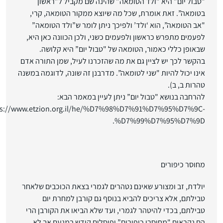
"טבול יום” היא "ולד הטומאה” שהינה שם מקביל ל”ראשון
בטומאה”. זאת אומרת, שכל מה שיוצא ממקור הטומאה, קרי,
"אב הטומאה”, הוא ‘ולד’ ולפיכך ניתן לומר ש”ולד הטומאה”
לפעמים מתפרש כראשון ולפעמים כשני, ולכן הכוונה כאן היא,
שבאופן כללי כאמור, הטומאה של "טבול יום” היא קלושה.
בהקשר לכך יש לציין גם את מה שהזכרנו לעיל, שמן התורה אדם
אינו יכול להיות "שני לטומאה”. מדרבנן זה שונה, לדוגמה במשנה
טהרות ב, ב).
להרחבה בנושא "טבול יום” ניתן לעיין במאמר הבא:
https://www.etzion.org.il/he/%D7%98%D7%91%D7%95%D7%9C-
%D7%99%D7%95%D7%9D.
מחוסר כיפורים
יולדת, זב ומצורע שאינם נטהרים לגמרי בצאת הכוכבים שלאחר
טבילתם, אלא צריכים להביא בנוסף גם קורבן למחרת יום
טבילתם, בכדי להיטהר לגמרי, ועד שלא הביאו את הקורבן הרי
הם נקראים "מחוסרי כיפורים” ופוסלים קודש במגעם אך לא