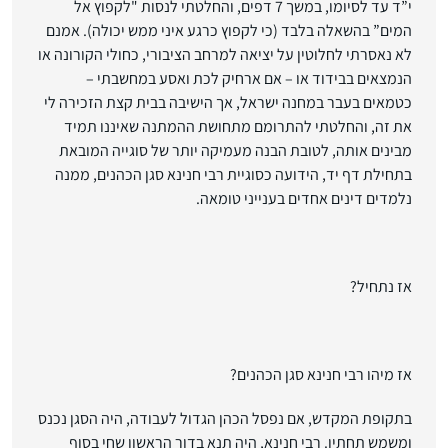
י”ד עד לסיומו, במשך 7 דפים, והחלטתי לנסות "לקפוץ אל
המים” בהשאלה בלבד (כי לקפוץ כרגע איני ממש יכולה). אמנם
לא נאסרתי לחלוטין על יציאה למרחב הציבורי, כחולי הקורונה או
הנמצאים בבידוד או – אם ארחיק לכת ואסע במחשבתי –
כטמאים בעבר במחנה ישראל, אך הישיבה בבית קצת הזכירה לי
את זה, והחלטתי להתרומם מתחושת ההמתנה שאיננו תמיד
מבינים אותה, לטובת הבנה מעמיקה יותר של סוגייה המובאת
בתחילת דף יד, הידועה כסוגיית רבי חנינא סגן הכהנים, ממנה
נלמדים דינים אחדים בענייני טומאה.
אז נתחיל?
אז מיהו רבי חנינא סגן הכהנים?
בתקופת המקדש, אם נפסל הכהן הגדול לעבודה, היה הסגן נכנס
ומשמש תחתיו. רבי חנינא, היה תנא בדור הראשון שחי בסוף