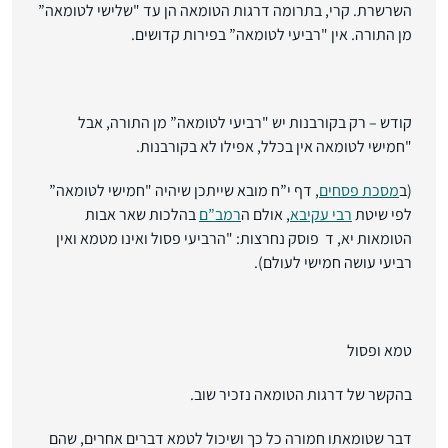
השרשרת. קרי,
בתרומה דרגות הטומאה הן עד "שלישי לטומאה”
מן התורה
. אין "רביעי לטומאה” בפירות קדושים.
קודש
–
רק בקורבנות יש "רביעי לטומאה” מן התורה
, אבל
"חמישי לטומאה אין בכלל, אפילו לא בקורבנות.
(ב
מסכת פסחים
, דף י”ח מובא שייתכן שיהיה "חמישי לטומאה”
לפי שיטת
רבי עקיבא
, אולם ה
רמב”ם
בהלכות שאר אבות
הטומאות יא, ד פוסק נחרצות: "הרביעי פסול ואינו מטמא ואין
רביעי עושה חמישי לעולם).
טמא ופסול
בהקשר של דרגות הטומאה נזכיר שוב.
דבר שטומאתו חמורה כל כך ושיכול לטמא דברים אחרים, שהם