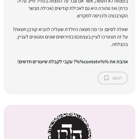
במצוות לא תעשה, אשר אם עבר על המצווה במזיד חייב עליה
כרת) ואז טהורה היא גם לאכילת קודשים (אכילה מבשר
הקורבנות) ולכניסה למקדש.
שאלה לסיום: וכי מה חטאה היולדת שעליה להביא קורבן חטאת?
על זה תצטרכו לעיין בעצמכם בפירושים שונים ומגוונים לעניין.
בהצלחה.
אהבת את %%contetn%%? עקבי לקבלת שיעורים חדשים!
לעקוב