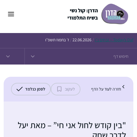
נ״ו
Today’s
/
22.06.2026
/
ז׳ בתמוז תשפ״ו
חזרה לעוד על הדף
לעקוב
לסמן כנלמד
"בין קודש לחול אני חי” – מאת יעל
לדרר שחק