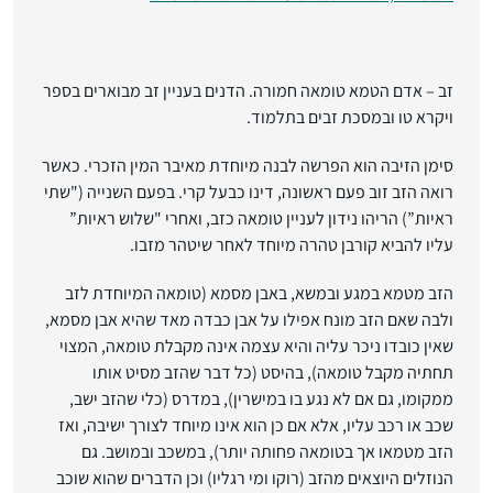
זב
– אדם הטמא טומאה חמורה. הדנים בעניין זב מבוארים בספר
ויקרא טו ובמסכת זבים בתלמוד.
סימן הזיבה הוא הפרשה לבנה מיוחדת מאיבר המין הזכרי. כאשר
רואה הזב זוב פעם ראשונה, דינו כבעל קרי. בפעם השנייה ("שתי
ראיות”) הריהו נידון לעניין טומאה כזב, ואחרי "שלוש ראיות”
עליו להביא קורבן טהרה מיוחד לאחר שיטהר מזבו.
הזב מטמא במגע ובמשא, באבן מסמא (טומאה המיוחדת לזב
ולבה שאם הזב מונח אפילו על אבן כבדה מאד שהיא אבן מסמא,
שאין כובדו ניכר עליה והיא עצמה אינה מקבלת טומאה, המצוי
תחתיה מקבל טומאה), בהיסט (כל דבר שהזב מסיט אותו
ממקומו, גם אם לא נגע בו במישרין), במדרס (כלי שהזב ישב,
שכב או רכב עליו, אלא אם כן הוא אינו מיוחד לצורך ישיבה, ואז
הזב מטמאו אך בטומאה פחותה יותר), במשכב ובמושב. גם
הנוזלים היוצאים מהזב (רוקו ומי רגליו) וכן הדברים שהוא שוכב