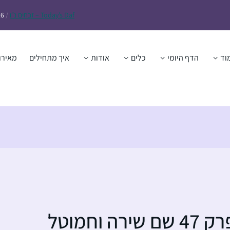
Daf – זבחים נ״ו
Today’s
/
26
וד
הדף היומי
כלים
אודות
איך מתחילים
מאירו
חמוטל