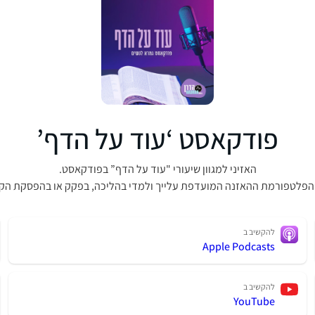
פודקאסט ‘עוד על הדף’
האזיני למגוון שיעורי "עוד על הדף” בפודקאסט.
הפלטפורמת ההאזנה המועדפת עלייך ולמדי בהליכה, בפקק או בהפסקת הק
להקשיב ב
Apple Podcasts
להקשיב ב
YouTube