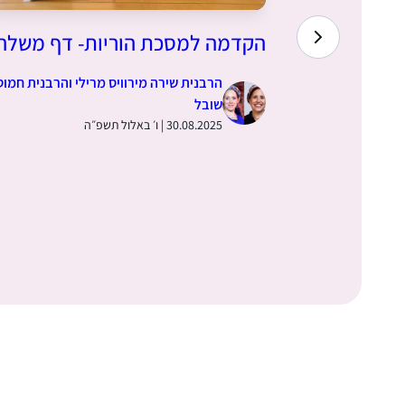
השמים,
הקדמה למסכת הוריות- דף משלה
ס – דף
הרבנית שירה מירוויס מרילי והרבנית חמוט
שובל
30.08.2025 | ו׳ באלול תשפ״ה
 והרבנית חמוטל