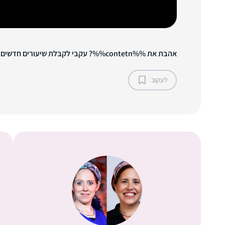
אהבת את %%contetn%%? עקבי לקבלת שיעורים חדשים!
לעקוב