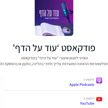
פודקאסט ‘עוד על הדף’
האזיני למגוון שיעורי "עוד על הדף” בפודקאסט.
הפלטפורמת ההאזנה המועדפת עלייך ולמדי בהליכה, בפקק או בהפסקת הק
להקשיב ב
Apple Podcasts
להקשיב ב
YouTube