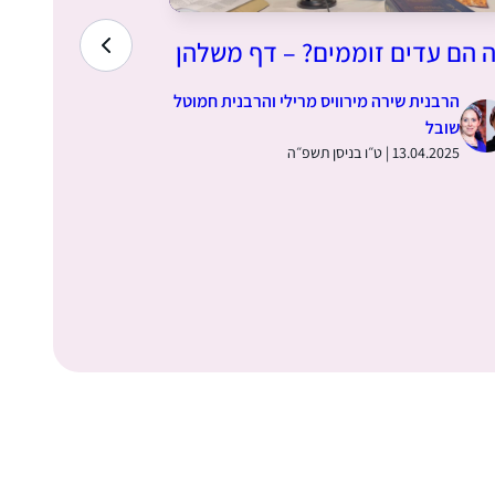
 הם עדים זוממים? – דף משלהן
הקדמה למס
הרבנית שירה מירוויס מרילי והרבנית חמוטל
הרבנית ש
שובל
שובל
13.04.2025 | ט״ו בניסן תשפ״ה
06.04.2025 | ח׳ בניסן תש