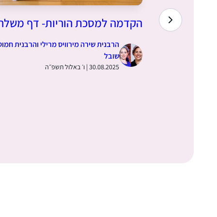
השמים,
הקדמה למסכת הוריות- דף משלה
ס – דף
הרבנית שירה מירוויס מרילי והרבנית חמוט
שובל
30.08.2025 | ו׳ באלול תשפ״ה
 והרבנית חמוטל