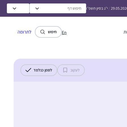
29.05.202
/
י״ג בסיון תשפ״ו
ת
לתרומה
חיפוש
En
לעקוב
לסמן כנלמד