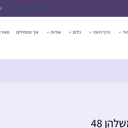
Daf – זבחים נ״ו
Today’s
/
6
וד
הדף היומי
כלים
אודות
איך מתחילים
מאירו
הן 48