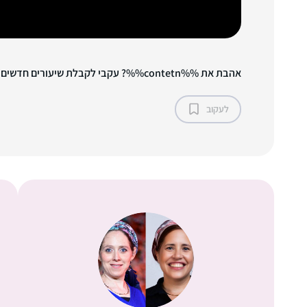
אהבת את %%contetn%%? עקבי לקבלת שיעורים חדשים!
לעקוב