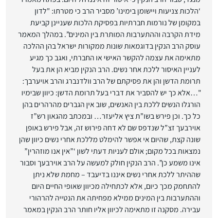
‘הלכות צניעות ויישומן בימינו’ מסביר הרב כי מטרתו: "לדון
במקומן של נורמות חברתיות בפסיקת הלכות שעניינן קביעת
מידת הקרבה וההתערבות המותרת בין המינים”. במהלך המאמר
עוסק הרב הנקין בדוגמאות שונות ממקורות ישראל בהן ההלכה
מתאימה את עצמה להקשר האישי או החברתי, ואגב כך מגיע
לעניין האיסור ללכת אחר נשים. הרב הנקין מביא הן את בעל
תרומת הדשן והן את פסיקתם של הרב וולדנברג והרב אויערבך:
"…אלא כך יש להסביר את דברי בעל תרומת הדשן: כיוון שבימיו
הורגלו הנשים ללכת בין האנשים, שוב אין הגברים מהרהרים בהן
כל כך. וכן פירש בשו”ת ציץ אליעזר… ובמכתב מהגאון רש”ז
אוירבעך זצ”ל שנדפס שם לא דחה פירוש זה, אבל פירש באופן
שונה קצת, שהיום אי אפשר להימלט מללכת אחרי נשים כיוון שהן
נמצאות בכל מקום; אולם לעניות דעתי לשון ‘”אין אנו מוזהרין”
אינו משמע כן”. הרב הנקין חולק למעשה על הרב אוירבעך וסבור
שההיתר ללכת אחרי נשים איננו בדיעבד – מחמת שלא ניתן
להתחמק מכך כיום, אלא לכתחילה מכיוון שאופי החיים היום
וההתערבות בין המינים ממילא מפחיתה את הנטייה להרהורי
עבירה. מסקנה זו מתאימה לכיוון אליו חותר הרב הנקין במאמר