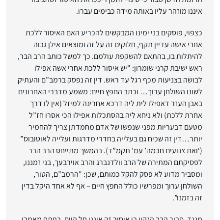
איננו מוזהר עליו באותה מידה כבימים עברו.
כצפוי, פוסקים בני ימינו המבקשים להכריע האם האיסור ללכת
אחרי אישה עדיין תקף, חלוקים זה על זה ומוצאים אילן גבוה
להיתלות בו, בהתאם להשקפת עולמם. כך למשל כותב הרב הבר,
ראש ישיבת קרני שומרון: "יש איסור ללכת אחרי אשה אפילו
לבושה בצניעות מכף רגל עד ראש. דין זה נפסק ברמב”ם והעתיק
לשונו השולחן ערוך… וכתב החפץ חיים: משמע מדברי האחרונים
באבן העזר דאפילו לית ליה דרכא אחרינה למיזל (אין לו דרך
אחרת ללכת) ולא ניחא ליה בהסתכלות אפילו הכי אסרו חז”ל
מטעם דבעריות מפני שנפשו של אדם מחמדתן צריך להחמיר
יותר…דין זה שכיח גם בעלייה בחדרי מדרגות ועלייה לאוטובוס”
(‘ואת צנועים חכמה’ עמ’ תקמ”ד). בהמשך מתייחס הרב הבר
לפסיקתם המתירה של הרב וולדנברג והרב אוירבעך, בני זמננו,
ומסביר מדוע לא פסק להקל כמותם, שכן: "הרמב”ם, הטור,
השולחן ערוך ומפרשיו כולל החפץ חיים – אף לא אחד היקל בדין
זה בזמנו”.
מנגד, סבור הרב הנקין כי איסור זה איננו חל היום. בפתח מאמרו