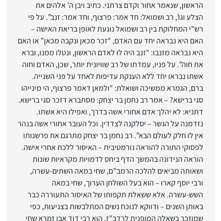
הראשון, שנאמר אחור וקדם צרתני. כתיב ויבן ה’ אלהים את
הצלע וגו’, רב ושמואל: חד אמר: פרצוף, וחד אמר: זנב”. על פי
רש”י המחלוקת בין רב ושמואל נוגעת לאופן בריאת האישה –
האם היא נבראה יחד עם האדם, "זכר מכאן ונקבה מכאן” או האם
היא נבראה מזנבו: "זנב היה לו לאדם הראשון, ונטלו ממנו, וברא
את חוה”. על פניו, עמדתו של רב שוויונית יותר, שכן, האדם וחוה
אשתו נבראו יחד ללא הענקת עדיפות לאחד על פני השנייה.
ברם, הגמרא ממשיכה ושואלת: "ולמאן דאמר פרצוף, הי מינייהו
סגי ברישא? – אמר רב נחמן בר יצחק: מסתברא דזכר סגי ברישא.
דתניא: לא יהלך אדם אחורי אשה בדרך, ואפילו היא אשתו.
נזדמנה על הגשר – יסלקנה לצדדין. וכל העובר אחורי אשה בנהר
אין לו חלק לעולם הבא”. רב נחמן בר יצחק מתרגם את פרשנותו
לפסוקי התורה להוראה נורמטיבית – האיסור ללכת אחרי אישה.
הוראה הנידונה בהמשך הדף ביחס לדמויות מקראיות שונות
ושאותה מביאים להלכה הרמב”ם, שחי במאה השתים-עשרה,
ורבי יוסף קארו – הוא בעל השולחן הערוך, שחי במאה
השש-עשרה. אלא ששאלת תקפותו של האיסור התעוררה כבר
באותן השנים – ודווקא לנוכח נשים המתלבשות בצניעות, כפי
שמוזכר בשאלה המופנית לרדב”ז, הוא רבי דוד אבן זמרא שחי