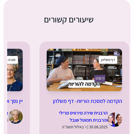
שיעורים קשורים
דף משלהן
סוגיה בקטנ
הקדמה למסכת הוריות- דף משלהן
יין נסך וסתם
הרבנית שירה מירוויס מרילי
ד”ר מ
והרבנית חמוטל שובל
28.08.2025 | 
30.08.2025 | ו׳ באלול תשפ״ה