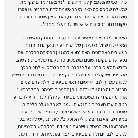
כולו, כפי שהוא מציין לקראת סופו: "נמצאנו למדים שקיימת
שלשלת של פסיקה מאז ימי הראשונים להתיר דברים שנאסרו
משום הרהור אם הרבים דשו בהם, והגם שאין שיטה זו תופסת
מקום נרחב בפוסקים אי אפשר להתעלם ממנה”.
האיסור ללכת אחרי אישה איננו מתקיים במנותק מהשינויים
המפליגים שחלו במעמדן של נשים בעולם, אך גם ביהדות,
בעשורים האחרונים. האם נחטא למנגנון הפסיקה ההלכתי אם
נטען שהפוסקים השונים מושפעים מהשקפת עולמם שעה שהם
נדרשים לאיסור זה? על פי הרב יהודה ברנדס יש להכיר בכך
שהדינים ושיקולי הדעת של הפוסק אינם שני גורמים נפרדים שיש
לנקוט עמדה לגבי היחסים הראויים ביניהם, אלא שהם שניים
הכרוכים זה בזה עד שבלתי ניתן להפריד ביניהם. כך לדבריו: "…
אחד מתפקידיה המשמעותיים ביותר של ה”הלכה” הוא להכריע
במקום שבו הערכים מתנגשים…ממילא כל שאלה הלכתית
טומנת בחובה גם רקע אידיאולוגי וערכי, וגם אם אינו מנוסח
במפורש, הוא גנוז בשיקולי הפוסקים”. לענייננו, יש להכיר בכך
שהכרעתו של הפוסק מושפעת מעמדתו בכל הקשור לצניעות,
לנשים, לגברים וליחסים ביניהם. לצד זאת אין הכרה זו גורעת