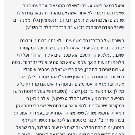
ופעל במאה השש-עשרה: "שאלת ממני אודיעך דעתי במה
שאמרו אחרי ארי ולא אחרי אשה אם נוהג דין זה בארצות הללו
שהנשים הולכות מכוסות מכף רגל ועד ראש ואין נגלה ממנה דבר
שיוכל האדם להסתכל בו” (שו”ת הרדב”ז חלק ב’ תש”ע).
תשובתו של הרדב”ז חד משמעית: "לא נתנו רבותינו זכרונם
לברכה דבריהם לשיעורין אלא כל הנשים שוות וכל המקומות
שוים…. אלא עיקר הטעם הוא מפני שיבוא לידי הרהור ועל ידי
הלוכה ותנועותיה אף על פי שהיא מכוסה יבוא לידי הרהור”. כמה
עשרות שנים קודם לכן, פסק רבי ישראל בן פתחיה איסרליין
בחיבורו ‘תרומת הדשן’ באופן שונה: "ואמר שמותר לילך אחר
אשת חבר או אחר אמו משום דבזמן הזה אינו אנו מוזהרין כל כך
מלילך אחר אשה עד כאן לשונו” (תשובתו של בעל תרומת הדשן
מופיעה בשו”ת ציץ אליעזר חלק ט סימן נ). עולה מכאן כי
במקורות ישראל ניתן למצוא את עמדתם של שני ברי סמכא מן
המאות החמש-עשרה/ שש-עשרה, המחזיקים בעמדות הפוכות;
בעוד שהרדב”ז סבור כי איסור ההליכה אחר אישה תקף אף
בזמנו, ימים בהם התלבשו הנשים בצניעות מופלגת, הרי שבעל
תרומת הדשן סבור כי שינויי הזמן ריככו את האיסור ושהציבור