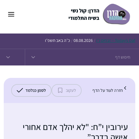
דלג
תוכן
Daf – זבחים נ״ו
Today’s
/
08.08.2026
/
כ״ה באב תשפ״ו
חזרה לעוד על הדף
לעקוב
לסמן כנלמד
עירובין י”ח: "לא יהלך אדם אחורי
אישה בדרך”