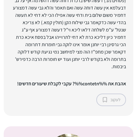
(פסחים נט.) דעשה שיש בו כרת דוחה עשה דהשלמה אף על גב
דבעלמא אין עשה דוחה עשה ואם תאמר והלא גבי עשה דמצורע
דחמיר משום שלום בית ודחי עשה אפילו הכי לא דחי לא תעשה
בהדי עשה כדקאמר גבי שילוח הקן (חולין קמא.) לא צריכא
שנטל’ ע”מ לשלחה דלאו ליכא וי”ל דעשה דמצורע אף ע”ג
דחמיר כיון דליכא כרת לא דחי לתרוייהו אבל בפסח איכא כרת
הכי גרסינן רבי יוחנן אומר אינו לוקה גבי חומרות דתרומה
דקאמר שכן מחפ”ז הוה מצי למיחשב נמי נגיעת קודש דלוקה
בתרומה ולא בקודש לרבי יוחנן ועוד יש חומרות הרבה כדפירש’
ביבמות.
אהבת את %%contetn%%? עקבי לקבלת שיעורים חדשים!
לעקוב