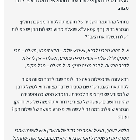
לעשה דשילוח הקן אי לאו דאמר רחמנא שלח תשלח אפי’ לדבר
מצוה.
נתחיל מהדוגמה השנייה של תוספות הלקוחה ממסכת חולין:
הגמרא בחולין דף קמא ע”א שואלת מדוע בשילוח הקן יש כפילות
"שלח תשלח את האם”?
א”ל ההוא מרבנן לרבא, ואימא: שלח – חדא זימנא, תשלח – תרי
זימנין! א”ל: שלח – אפילו מאה פעמים, תשלח – אין לי אלא
לדבר הרשות, לדבר מצוה מנין? ת”ל תשלח – מכל מקום;
רבא עונה שהכפילות באה כדי לומר שגם לדבר מצווה אסור
לקחת את האם. רש”י שם מסביר שדבר מצווה הוא למשל קרבן
של מצורע שצריך ציפור לכפרתו. הגמרא ממשיכה ומסבירה
שהיינו חושבים שעשה של מצורע ידחה את העשה של שילוח הקן.
הגמרא שואלת: במה גדול עשה של מצורע מעשה של שילוח הקן?
ועונה:
סלקא דעתך, הואיל ואמר מר גדול שלום שבין איש לאשתו שהרי
אמרה תורה: שמו של הקדוש ברוך הוא שנכתב בקדושה ימחה על