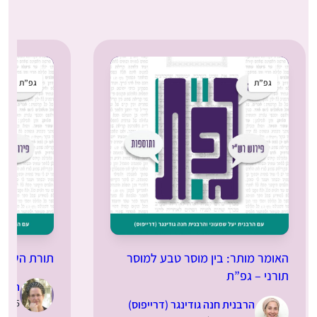
גפ”ת
גפ”ת
האומר מותר: בין מוסר טבע למוסר
תורת השמיט
תורני – גפ”ת
הרבני
25.03.2025 | 
הרבנית חנה גודינגר (דרייפוס)