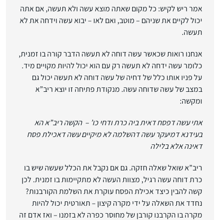
אמר ריש לקיש: כל מקום שאתה מוצא עשה ולא תעשה, אם אתה
יכול לקיים את שניהם – מוטב, ואם לאו – יבוא עשה וידחה את לא
תעשה.
אנחנו רואות שכאשר עשה דוחה לא תעשה הדבר קורה בו זמנית,
כלומר עשה ידחה לא תעשה רק עם הוא יכול להיות מקויים מיד.
על פניו אותו כלל של דחיה של עשה דוחה לא תעשה יכול גם
במצב של עשה שדוחה עשה. מנקודת פתיחה זו יוצא ריב”א
ומקשה:
אתי עשה דפסח דאית ביה כרת ודחי כו’ – הקשה ריב”א הא
בעידנא דמיעקר עשה דהשלמה לא מיקיים עשה דאכילת פסח
דאינה אלא בלילה
ריב”א שואל שאלה חזקה. גם אם נקבל את הכלל שעשה שיש בו
כרת דוחה עשה רגיל, מצוות העשה לא מתקיימות בו זמנית. לכן
קשה להבין כיצד אכילת הפסח עוקרת את השלמת הקורבנות?
נחדד את השאלה על ידי מקרה קיצון – תאורטית יכול להיות
מקרה בו הקרבנו קורבן של מחוסר כפרה לא בזמנו – ואז אדם זה