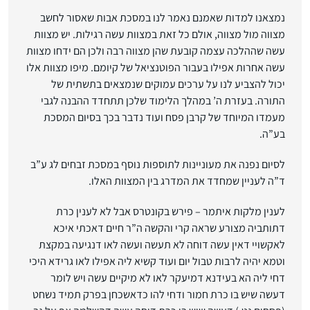
נמצאנו למדות שאמנם נאמר לנו במסכת אבות שאסור לחשב
מצווה מול מצווה, אולם כל זאת במצוות עשה רגילות. יש מצוות
עשה שההלכה עצמה קובעת שהן מצווה רבה ולכן הם ידחו מצוות
עשה אחרות אפילו בעבור הפוטנציאל של קיומם. מיפו מצוות אלו
יכול להצביע לנו על ערכים עמוקים שנמצאים בתשתית של
התורה. בעזרת ה’ במהלך הלימוד שלכן תתחדד ההבנה לגבי
מעמדו המיוחד של קרבן פסח ועוד נדבר בכך בסיום המסכת
בע”ה.
לסיום נפנה את מעוניינות לתוספות נוסף במסכת זבחים לג ע”ב
ד”ה לעניין שמחדד את המדרג בין המצוות האלו.
לענין מלקות איתמר – פירש בקונטרס אבל לא לענין כרת
דתותביה מצורע שראה קרי והקשה ה”ר חיים דאכתי איכא
לאקשויי דאין עשה דוחה לא תעשה ועשה לאו דנגיעה במקצת
וטמא יהיה לרבות טבול יום ועוד קשיא ליה אפילו לאו גרידא היכי
דחי ליה הא בעידנא דמיעקר לאו לא מיקיים עשה ויש לומר
דעשה שיש בו כרת חמור ודחי להו כדאשכחן בפרק תמיד נשחט