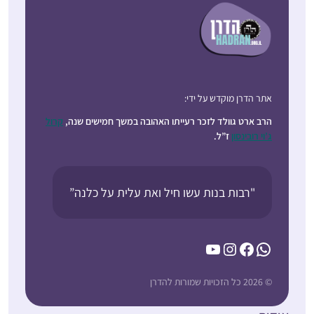
אתר הדרן מוקדש על ידי:
הרב ארט גוולד לזכר רעייתו האהובה במשך חמישים שנה,
קרול
ג’וי רובינסון
ז”ל.
"רבות בנות עשו חיל ואת עלית על כלנה”
YouTube
Instagram
Facebook
WhatsApp
© 2026 כל הזכויות שמורות להדרן