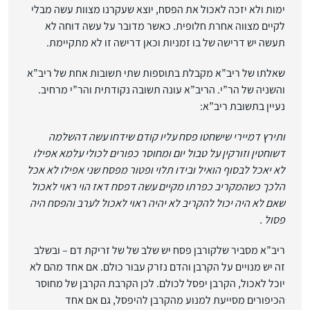
ימות ולא יזכה לאכול את הפסח, יוצא שעקרנו מצוות עשה מבלי
לקיים מצווה אחרת חלופית. כאשר מדובר על עשה דוחה לא
תעשה יש דרישה של בו זמניות וכאן דרישה זו לא מתקיימת.
שאלתו של ריב”א מקבלת בתוספות שתי תשובות אחת של ריב”א
והשניה של הר”י. הריב”א עונה תשובה נקודתית והר”י מרחיב.
נעיין בתשובת ריב”א:
ותירץ דמיירי שישחטו פסח עליו קודם שידחו עשה דהשלמה
דשוחטין וזורקין על טבול יום ומחוסר כפורים לכולי עלמא אפילו
לא יאכל לבסוף הואיל ובידו תלוי ופטור מפסח שני אפילו לא אכל
הלכך כשהמקריב כפרתו מקיים עשה דפסח דאז הוי ראוי לאכול
שאם לא היה יכול להקריב לא יהיה ראוי לאכול לערב והפסח היה
פסול .
ריב”א מסביר שלקורבן פסח יש שלב של של זריקת דם – ובשלב
זה יש מנויים על הקרבן והדם נזרק עבור כולם. אם אחד מהם לא
יוכל לאכול, הקרבן יפסל לכולם. לכן הקרבת הקרבן של מחוסר
הכיפורים מסייעת למנוע מהקרבן להיפסל, גם אם אחד