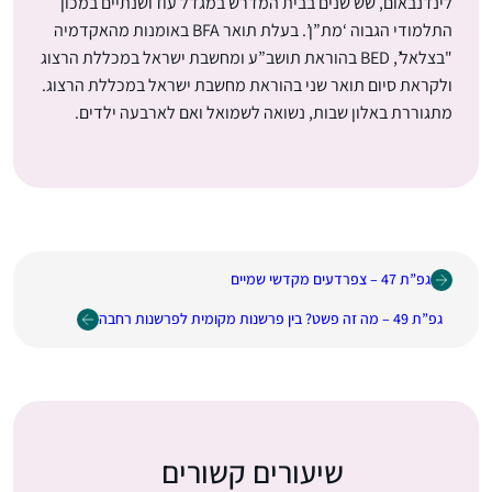
לינדנבאום, שש שנים בבית המדרש במגדל עוז ושנתיים במכון
התלמודי הגבוה ‘מת”ן’. בעלת תואר BFA באומנות מהאקדמיה
"בצלאל’, BED בהוראת תושב”ע ומחשבת ישראל במכללת הרצוג
ולקראת סיום תואר שני בהוראת מחשבת ישראל במכללת הרצוג.
מתגוררת באלון שבות, נשואה לשמואל ואם לארבעה ילדים.
גפ”ת 47 – צפרדעים מקדשי שמיים
גפ”ת 49 – מה זה פשט? בין פרשנות מקומית לפרשנות רחבה
שיעורים קשורים