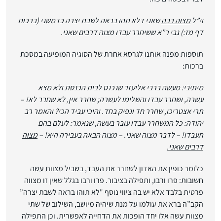
וי”ל
מצוה רבה
שאני דלא תהו בראה לשבת יצרה כדמשני (ברכות
דף מז:) גבי ר”א ששיחרר עבדו מצוה דרבים שאני.
תוספות מפנה אותנו לגרסא אחרת של הסוגיה המופיעה במסכת
ברכות:
מיתיבי: מעשה ברבי אליעזר שנכנס לבית הכנסת ולא מצא
עשרה, ושחרר עבדו והשלימו לעשרה; שחרר אין, לא שחרר לא! –
תרי אצטריכו, שחרר חד ונפיק בחד. והיכי עביד הכי? והאמר רב
יהודה: כל המשחרר עבדו עובר בעשה, שנאמר: לעלם בהם
תעבדו! – לדבר מצוה שאני. – מצוה הבאה בעבירה היא! –
מצוה
דרבים שאני.
כלומר כופין את האדון לשחרר את העבד, בשביל מצוות עשה
חשובות: פרו ורבו, ותפילה בציבור. פרו ורבו בגלל שאין זו מצווה
פרטית בלבד אלא יש בה ציווי נוסף "לא תוהו בראה לשבת יצרה”
הקב”ה ברא את עולמו על מנת שיהיה מיושב, השילוב של שתי
מצוות עשה אלו יחד הופכות את הדחייה לאפשרית. וכן התפילה