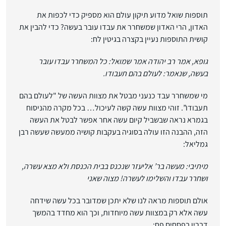
תוספות שואל מדוע תיקון עולם הוא מספיק כדי לכפות את
האדון, הרי האדון שמשחרר את עבדו עובר בעשה? כדי להבין את
קושית התוספות נעיין בקצרה בגיטין לח:
גופא, אמר רב יהודה אמר שמואל: כל המשחרר עבדו עובר
בעשה, שנאמר: לעולם בהם תעבודו.
מי שמשחרר עבד כנעני מבטל את מצוות העשה של "לעולם בהם
תעבודו”. זוהי מצוות עשה קשה לעיכול… בכל מקרה מהניסוח
בגמרא נראה שבשביל קיום עשה אחר אפשר לבטל את העשה
הזה, ההבנה הזו עולה בסוגיה בעקבות קושיה ממעשה שעשה רבן
גמליאל:
מיתיבי: מעשה בר’ אליעזר שנכנס בבית הכנסת ולא מצא עשרה,
ושחרר עבדו והשלימו לעשרה! מצוה שאני
אולם תוספות מראה לנו שלא יתכן שמדובר בכל עשה שידחה
עשה אלא רק במצוות עשה מיוחדות, וכך הוא מחדד בהמשך
דבריו בפסחים פח: