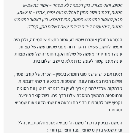
המים, והאי מצורע כיון דכמה דלא מטהר – אסור בתשמיש
המטה, דכתיב וישב מחוץ לאהלו שבעת ימים, אהלו – זו אשתו,
מכאן שאסור בתשמיש המטה, מהו דתימא: כיון דאסור בתשמיש
המטה, ליתי עשה דידיה ולידחי עשה דשלוח הקן, קמ”ל.
הגמרא בחולין אומרת שמצורע אסור בתשמיש המיתה, ולכן היה
אפשר לחשוב ששילוח הקן ידחה מפני שקיום עשה של מצוות
עונה חמור יותר מעשה של שילוח הקן. החומרה של עשה מצוות
עונה איננו קשור לעונש כרת אלא כי יש בו שלום בית.
ראינו אם כן שיש שני סוגי חומרא בעשין – הכרת של קורבן פסח,
ושלום הבית במצוות עונה. התוספות מביא עוד שתי דוגמאות
מרתקות שכדי להבינן צריך לעיין גם בגמרא בגיטין וגם בסוגיה
ובתוספות בהמשך המסכת שלנו בדף פח: בשל קוצר היריעה
נקפוץ ישר לתוספות בדף פח ונראה את שתי הדוגמאות שמביא
תוספות:
המשנה בגיטין פרק ד’ משנה ה’ מביאה את מחלוקת בית הלל
ובית שמאי בדין מ שחציו עבד וחציו בן חורין: