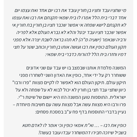
מי שחציו עבד וחציו בן חורין עובד את רבו יום אחד ואת עצמו יום
אחד דברי בית הלל אמרו לו בית שמאי תקנתם את רבו ואת עצמו
לא תקנתם לישא שפחה אי אפשר שכבר חציו בן חורין בת חורין אי
אפשר שכבר חציו עבד יבטל והלא לא נברא העולם אלא לפריה
ורביה שנאמר (ישעיה מ”ה) לא תהו בראה לשבת יצרה אלא מפני
תקון העולם כופין את רבו ועושה אותו בן חורין וכותב שטר על חצי
דמיו וחזרו בית הלל להורות כדברי בית שמאי:
המשנה מלמדת אותנו שבמצב בו יש עבד עם שני אדונים
ששוחרר רק על ידי אחד, כופין את האדון השני לשחררו מפני
תיקון עולם. תיקון העולם הוא לאפשר לו לקיים מצוות "פרו ורבו”
כיוון שחצי עבד חצי בן חורין לא יכול לבוא לא על שפחה ולא על
ישראלית. התוספות טוען המשנה הזו היא יישום של שיטת ר”י.
פרו ורבו היא מצוות עשה אבל מצוות עשה עם חשיבות מיוחדת –
נעיין בדברי התוספות בדף פח ע”ב במסכת פסחים:
כופין את רבו – … וא”ת אמאי כופין וכי אומר לו לאדם חטא
בשביל שיזכה חבירו דהמשחרר עבדו עובר בעשה?