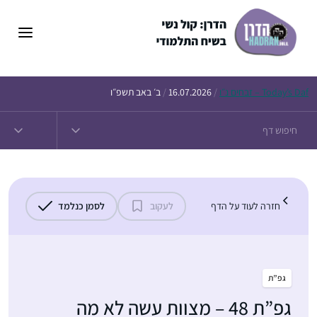
דלג
תוכן
Daf – זבחים נ״ו
Today’s
/
16.07.2026
/
ב׳ באב תשפ״ו
חזרה לעוד על הדף
לעקוב
לסמן כנלמד
גפ”ת
גפ”ת 48 – מצוות עשה לא מה