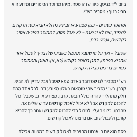
ביום י”ד בניסן, כיוון שזהו פסח. מיהו מחוסר הכיפורים ומדוע הוא
חריג בנוף? מסביר רש”י:
ומחוסר כפורים – כגון מצורע או זב ששכח ולא הביא כפרתו קודם
לתמיד, ואם לא יביאנה – לא יאכל פסח, דמחוסר כפורים אסור
בקדשים, וענוש כרת.
שטובל – ואף על פי שטבל אתמול בשביעי שלו צריך לטבול אחר
שהביא כפרתו, דתנן בחומר בקודש (כא, א): האונן והמחוסר
כפורים צריכים טבילה לקודש.
רש”י מסביר לנו שמדובר באדם טמא שטבל אבל עדיין לא הביא
קרבן. רש”י מזכיר שתי טומאות כאלו: מצורע וזב. לכל אחד מהם
חלק מתהליך טהרה כולל הבאת קרבן. מצורע או זב שטבל יכול
להכנס למקדש אבל לא יכול לאכול קודשים עד שישלים את
טהרתו. כלומר עליו לטבול כדי להכנס למקדש ואחר כך להביא
קורבן ולטבול שוב, אם ברצונו לאכול קודשים.
פסח הוא יום בו אנחנו מחויבים לאכול קודשים במצוות אכילת