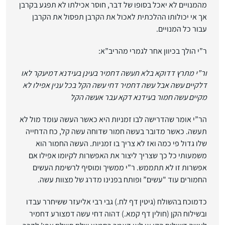
מהמנויים לא יאכל בסופו של דבר, חוסר אכילתו לא תפגע בקרבן
אך אי יכולותו ההלכתית לאכול את הקרבן תפסול את הקרבן
עבור כל המנויים.
ר”י הולך בכיוון אחר לגמרי מהריב”א:
ור”י מתרץ דדוקא בלא תעשה דחמיר בעינן בעידנא דמיעקר לאו
דלקיים עשה אבל עשה דחמיר דחי עשה הקל בכל ענין אפילו לא
מקיים עשה חמור בעידנא דקא עבר אעשה הקל
הר”י אומר שהדרישה לבו זמניות היא כאשר העשה עומד מול לא
תעשה. כאשר מדובר בעשה חמור שדוחה עשה קל, כח הדחייה
שלו גדול פי כמה ואז לא צריך בו זמניות. העשה החמור הוא
משמעותי כל כך שצריך ליצור את האפשרות לקיומו אפילו אם
אפשרות זו לא תתממש. ר”י ממשיך ומוסיף לרשימת העשים
החמורים עוד "עשים” ופותח בפנינו מדרג של מצוות עשה.
כדמוכח בהשולח (גיטין דף לח.) גבי רבי אליעזר ששיחרר עבדו
ובשילוח הקן (חולין דף קמא.) דהוה דחי עשה דמצורע דחמיר