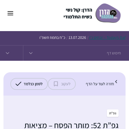
דלג
תוכן
Daf – זבחים נ״ו
Today’s
/
13.07.2026
/
כ״ח בתמוז תשפ״ו
חזרה לעוד על הדף
לעקוב
לסמן כנלמד
גפ”ת
גפ”ת 52: מותר הפסח – מציאות