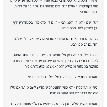
תלמידי חכמים. או כפי שרבי עצמו אומר – "כמדומה אני שאין לו
מוח בקודקודו!” אולם רש”י שם מבהיר לנו שמדובר על דמות
ידוע וחשובה:
רש”י שם – למידין לפני רבי – היינו לוי כדאמרי’ בסנהדרין (דף
יז:) למידין לפני חכמים לוי.
כלומר מדובר באחד מראשוני אמוראי ארץ ישראל – לוי שלמד
יחד עם רב מפי רבי.
בעצם רש”י מצביע כאן על תופעה מעניינת – דיני מותר הפסח
לא היו ברורים עד כדי כך שלוי הציעה הצעה שרבי תקף בצורה
מוחצת במנחות וממילא הגמרא אצלנו מתנגדת אליה.
תוספות מתקשה בקריאה זו של רש”י. נעיין בדבריו:
וניתי מותר פסח – לא כפי’ הקונטרס שיקדיש לשם מותר אם שלו
היה תם דבזה לא היה טועה הגמרא
תוספות מעיר שלא יתכן לפרש כפי שפירש רש”י שאותה הטעות