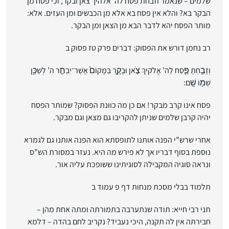
שלמים – שנאמר וזבחת פסח לה’ אלהיך צאן ובקר, וכי פסח מן
הבקר בא? והלא אין פסח בא אלא מן הכבשים ומן העזים. אלא:
מותר הפסח יהא לדבר הבא מן הצאן ומן הבקר.
רב נחמן דורש את הפסוק: דברים פרק טז פסוק ב
וְזָבַ֥חְתָּ פֶּ֛סַח לַה’ אֱלֹקיךָ צֹ֣אן וּבָקָ֑ר בַּמָּקוֹם֙ אֲשֶׁר־יִבְחַ֣ר ה’ לְשַׁכֵּ֥ן
שְׁמ֖וֹ שָֽׁם:
פסח אינו קרב מבקר! אם כן מה כוונת הפסוק? שמותר הפסח
יהיה קרבן שלמים שניתן להקריבו גם מצאן וגם מבקר.
אחרי שרש”י הפנה אותנו לתופסתא הוא הפנה אותנו גם לגמרא
נוספת בסוף דבריו אך לא פירש מה היא. נעזר במסורת הש”ס
ונראה סוגיה המקבילה לסוגיתינו ששופכת עליה אור.
תלמוד בבלי מסכת מנחות דף פ עמוד ב
תני רבי חייא: תודה שנתערבה בתמורתה ומתה אחת מהן –
חבירתה אין לה תקנה, היכי נעביד? נקריב לחם בהדה – דלמא