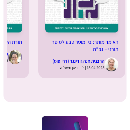
האומר מותר: בין מוסר טבע למוסר
תורת השמיט
תורני – גפ”ת
הרבני
25.03.2025 | 
הרבנית חנה גודינגר (דרייפוס)
15.04.2025 | י״ז בניסן תשפ״ה