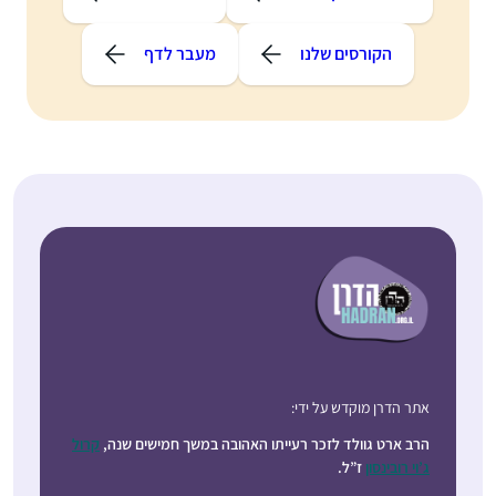
הקורסים שלנו
מעבר לדף
אתר הדרן מוקדש על ידי:
הרב ארט גוולד לזכר רעייתו האהובה במשך חמישים שנה,
קרול
ג’וי רובינסון
ז”ל.