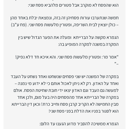
הוא שהפסח לא מוקרב אבל פטורים מלהביא פסח שני:
חמשה שנתערבו עורות פסחיהן זה בזה, ונמצאת יבלת באחד מהן
– כולן יוצאין לבית השריפה, ופטורין מלעשות פסח שני. (פח ע”ב)
הגמרא מקשה על הברייתא ומעלה את הפער הגדול שיש בין
המקרה במשנה למקרה המופיע בה:
"אמר מר: ופטורין מלעשות פסח שני. והא איכא חד דלא נפיק!
–”
במקרה של המשנה יש שני פסחים שנשחטו ואחד נשחט על העבד
ואחד על האדון. רק לא ניתן לאכול אותם כי לא ידוע מי נמנה –
למעשה גם העבד וגם האדון יצאו ידי חובת שחיטת הפסח. אולם
במקרה של הברייתא אחד מהפסחים היה בעל מום, ולכן אחד
מבין החמישה לא הקריב קרבן פסח וחייב כרת! וכאן דין הברייתא
הוא לסגור בפניו את הדלת בפני פסח שני!
הגמרא ממשיכה להסביר מדוע הגענו עד הלום: