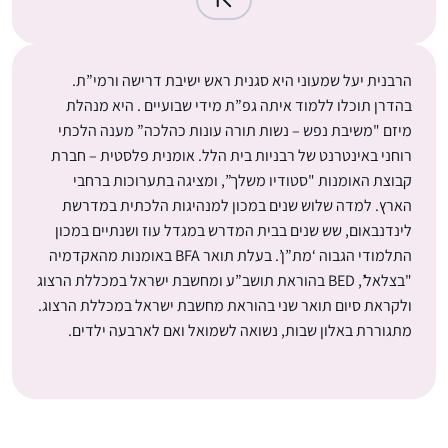
הרבנית יעל שמעוני היא סגנית ראש ישיבת דרישה ורמי”ת.
בהדרן תוכלו ללמוד איתה גפ”ת מידי שבועיים . היא מנהלת
מיזם "משיבת נפש – נשות תורה עונות כהלכה” מענה הלכתי
רוחני באינטרנט של רבניות בית הלל. אומנית פלסטית – חברת
קבוצת האומנות "סטודיו משלך”, ומציגה בתערוכות ברחבי
הארץ. למדה שלוש שנים במכון למנהיגות הלכתית במדרשת
לינדנבאום, שש שנים בבית המדרש במגדל עוז ושנתיים במכון
התלמודי הגבוה ‘מת”ן’. בעלת תואר BFA באומנות מהאקדמיה
"בצלאל’, BED בהוראת תושב”ע ומחשבת ישראל במכללת הרצוג
ולקראת סיום תואר שני בהוראת מחשבת ישראל במכללת הרצוג.
מתגוררת באלון שבות, נשואה לשמואל ואם לארבעה ילדים.