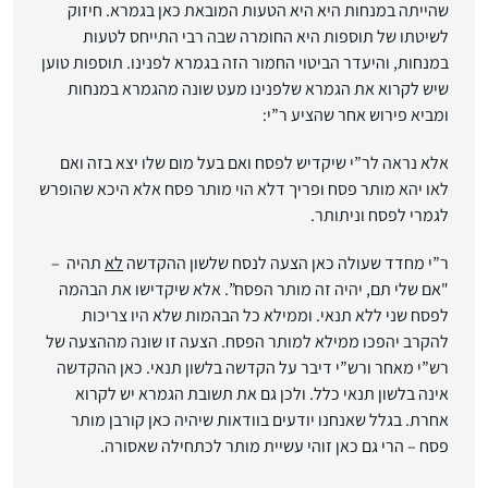
שהייתה במנחות היא היא הטעות המובאת כאן בגמרא. חיזוק
לשיטתו של תוספות היא החומרה שבה רבי התייחס לטעות
במנחות, והיעדר הביטוי החמור הזה בגמרא לפנינו. תוספות טוען
שיש לקרוא את הגמרא שלפנינו מעט שונה מהגמרא במנחות
ומביא פירוש אחר שהציע ר”י:
אלא נראה לר”י שיקדיש לפסח ואם בעל מום שלו יצא בזה ואם
לאו יהא מותר פסח ופריך דלא הוי מותר פסח אלא היכא שהופרש
לגמרי לפסח וניתותר.
ר”י מחדד שעולה כאן הצעה לנסח שלשון ההקדשה
לא
תהיה –
"אם שלי תם, יהיה זה מותר הפסח”. אלא שיקדישו את הבהמה
לפסח שני ללא תנאי. וממילא כל הבהמות שלא היו צריכות
להקרב יהפכו ממילא למותר הפסח. הצעה זו שונה מההצעה של
רש”י מאחר ורש”י דיבר על הקדשה בלשון תנאי. כאן ההקדשה
אינה בלשון תנאי כלל. ולכן גם את תשובת הגמרא יש לקרוא
אחרת. בגלל שאנחנו יודעים בוודאות שיהיה כאן קורבן מותר
פסח – הרי גם כאן זוהי עשיית מותר לכתחילה שאסורה.