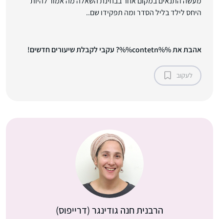
מעשה התנאים במקום אחר בבחינת השאלה מה אמור להיות
היחס לילד בליל הסדר ומה תפקידו שם..
אהבת את %%contetn%%? עקבי לקבלת שיעורים חדשים!
לעקוב
הרבנית חנה גודינגר (דרייפוס)