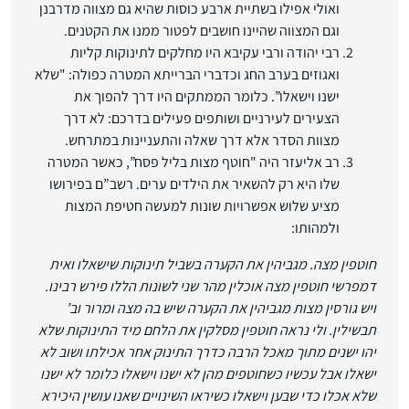
ואולי אפילו בשתיית ארבע כוסות שהיא גם מצווה מדרבנן
וגם המצווה שהיינו חושבים לפטור ממנו את הקטנים.
רבי יהודה ורבי עקיבא היו מחלקים לתינוקות קליות
ואגוזים בערב החג וכדברי הברייתא המטרה כפולה: "שלא
ישנו וישאלו”. כלומר הממתקים היו דרך להפוך את
הצעירים לעירניים ושותפים פעילים בדרכם: לא דרך
מצוות הסדר אלא דרך שאלה והתעניינות במתרחש.
רב אליעזר היה "חוטף מצות בליל פסח”, כאשר המטרה
שלו היא רק להשאיר את הילדים ערים. רשב”ם בפירושו
מציע שלוש אפשרויות שונות למעשה חטיפת המצות
ולמהותו:
חוטפין מצה. מגביהין את הקערה בשביל תינוקות שישאלו ואית
דמפרשי חוטפין מצה אוכלין מהר שני לשונות הללו פירש רבינו.
ויש גורסין מצות מגביהין את הקערה שיש בה מצה ומרור וב’
תבשילין. ולי נראה חוטפין מסלקין את הלחם מיד התינוקות שלא
יהו ישנים מתוך מאכל הרבה כדרך התינוק אחר אכילתו ושוב לא
ישאלו אבל עכשיו כשחוטפים מהן לא ישנו וישאלו כלומר לא ישנו
שלא אכלו כדי שבען וישאלו כשיראו השינויים שאנו עושין היכירא