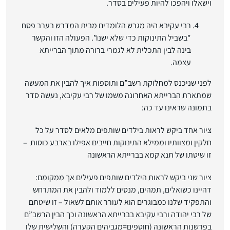
וישאלו ויהפכו להיות פעילים בסדר.
רבי עקיבא היה מגרש הלומדים מבית המדרש בערב פסח
"בשביל התינוקות כדי שלא ישנו”. הפעולה הזו והקשר
בינה לבין התכלית לא לגמרי ברורה מתוך הברייתא
עצמה.
לפני שניכנס למחלוקת רשב”ם ותוספות איך להבין את המעשה
שמתארת הברייתא האחרונה משמו של רבי עקיבא, נעשה סדר
בתמונה שראינו עד כה:
ציור אחד ביקש לראות בילדים שותפים מלאים לסדר על כל
חלקין ומצוותיו וממילא התינוקות חייבים אפילו בארבע כוסות –
זו שיטתו של תנא קמא בברייתא הראשונה
ציור שני ביקש לראות הילדים שותפים פעילים אך ממקומם:
דהיינו כשואלים, תמהים, מנסים ללמוד ולהבין את המתרחש
והתפקיד שלנו כמבוגרים הוא לעורר אותם לשאול – זו שיטתם
של רבי יהודה ורבי עקיבא בברייתא הראשונה וכך הבין הרשב”ם
בפרשנות הראשונה (חוטפים=מגביהים הקערה) והשלישית שלו