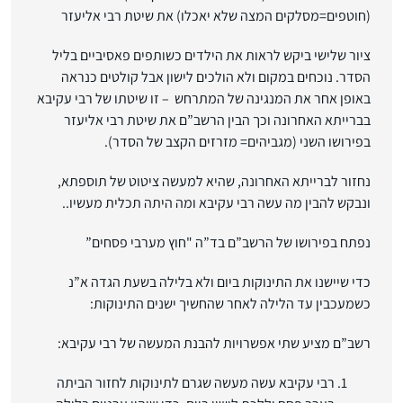
(חוטפים=מסלקים המצה שלא יאכלו) את שיטת רבי אליעזר
ציור שלישי ביקש לראות את הילדים כשותפים פאסיביים בליל
הסדר. נוכחים במקום ולא הולכים לישון אבל קולטים כנראה
באופן אחר את המנגינה של המתרחש – זו שיטתו של רבי עקיבא
בברייתא האחרונה וכך הבין הרשב”ם את שיטת רבי אליעזר
בפירושו השני (מגביהים= מזרזים הקצב של הסדר).
נחזור לברייתא האחרונה, שהיא למעשה ציטוט של תוספתא,
ונבקש להבין מה עשה רבי עקיבא ומה היתה תכלית מעשיו..
נפתח בפירושו של הרשב”ם בד”ה "חוץ מערבי פסחים”
כדי שיישנו את התינוקות ביום ולא בלילה בשעת הגדה א”נ
כשמעכבין עד הלילה לאחר שהחשיך ישנים התינוקות:
רשב”ם מציע שתי אפשרויות להבנת המעשה של רבי עקיבא:
רבי עקיבא עשה מעשה שגרם לתינוקות לחזור הביתה