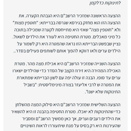
לתינוקות כדלקמן
ההצעה הראשונה שמזכיר הרשב”ם היא הגבהת הקערה. את
ההצעה הזו הוא מחזק בגירסא שגרסה בברייתא: "חוטפין מצות”
ולא "חוטפין מצה” שאזי היא מתייחסת לקערה שמכילה בתוכה
כל מיני מאכלים. מטרת החטיפה היא לעורר את הילדים לשאול.
נציין שבפשט הברייתא הזו נראה שהמטרה היא רק לשמור על
הילדים ערים ולאו דווקא להפוך אותם לשותפים פעילים בסדר..
ההצעה השנייה שמזכיר הרשב”ם היא אכילת מצה מהר. מטרת
האכילה המהירה היא זירוז הקצב של הסדר כדי שהילדים ישארו
ערים עד סופו. הבנה זו עולה יפה עם לשון הברייתא שמתארת
את המטרה ש לרבי אליעזר בצורה מינימליסטית: "בשביל
התינוקות שלא ישנו”.
ההצעה השלישית שמזכיר הרשב”ם היא סילוק המצה מהשלחן
כדי שהתינוקות לא יאכלו. מטרת החטיפה בהבנה זו היא להשאיר
את הילדים רעבים וערים, אך כאן ממשיך הרשב”ם ומסביר
שהעירנות היא רק בסיס על מנת שיתעוררו לראות השינויים