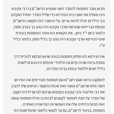
מכאן עובר תוספות להסבר השני שמציע הרשב”ם בו רבי עקיבא
היה משלח את ישובי בית המדרש כדי שליל הסדר יתחיל מוקדם
וכך הילדים יוכלו להיות ערים. על ההסבר הזה מקשה הרשב”ם
מנוסח הברייתא שגורסת שרבי עקיבא היה נוהג כך בערב פסח,
כלומר ביום י”ד ניסן.. את הקושיא הזו פותר התוספות בעזרת
שינוי הגירסא שרבי עקיבא היה נוהג כך בליל פסח, כלומר בליל
ט”ו.
את הגירסא הזו מחזק תוספות בנוהג שהוא מבקש להוכיח דרך
מסכת ביצה שהיה קיים ובו תלמידי חכמים היו נוהגים לשבת
בלילי חגים וללמוד בנחת בבית המדרש..
למסקנה נראה שגם רשב”ם וגם תוספות מעדיפים את הפירוש
השני אלא שרשב”ם עושה זאת מכוח ההקשר: הניסיון שלו להבין
את רבי אליעזר ורבי עקיבא כמנסים שניהם לגרום לזירוז הקצב
של הסדר על מנת לאפשר לקטנים לנכוח בו ואילו תוספות עושה
זאת מכוח הדחייה שלו את האפשרות הפרשנית האחרת..
תוספות, בניגוד לרשב”ם, גם ער לקושי הלשוני שהפרשנות הזו