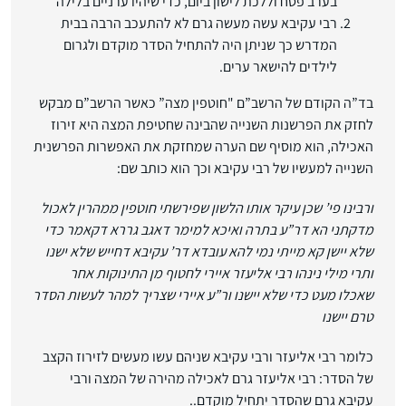
בערב פסח וללכת לישון ביום, כדי שיהיו ערניים בלילה
רבי עקיבא עשה מעשה גרם לא להתעכב הרבה בבית
המדרש כך שניתן היה להתחיל הסדר מוקדם ולגרום
לילדים להישאר ערים.
בד”ה הקודם של הרשב”ם "חוטפין מצה” כאשר הרשב”ם מבקש
לחזק את הפרשנות השנייה שהבינה שחטיפת המצה היא זירוז
האכילה, הוא מוסיף שם הערה שמחזקת את האפשרות הפרשנית
השנייה למעשיו של רבי עקיבא וכך הוא כותב שם:
ורבינו פי’ שכן עיקר אותו הלשון שפירשתי חוטפין ממהרין לאכול
מדקתני הא דר”ע בתרה ואיכא למימר דאגב גררא דקאמר כדי
שלא יישן קא מייתי נמי להא עובדא דר’ עקיבא דחייש שלא ישנו
ותרי מילי נינהו רבי אליעזר איירי לחטוף מן התינוקות אחר
שאכלו מעט כדי שלא יישנו ור”ע איירי שצריך למהר לעשות הסדר
טרם יישנו
כלומר רבי אליעזר ורבי עקיבא שניהם עשו מעשים לזירוז הקצב
של הסדר: רבי אליעזר גרם לאכילה מהירה של המצה ורבי
עקיבא גרם שהסדר יתחיל מוקדם..