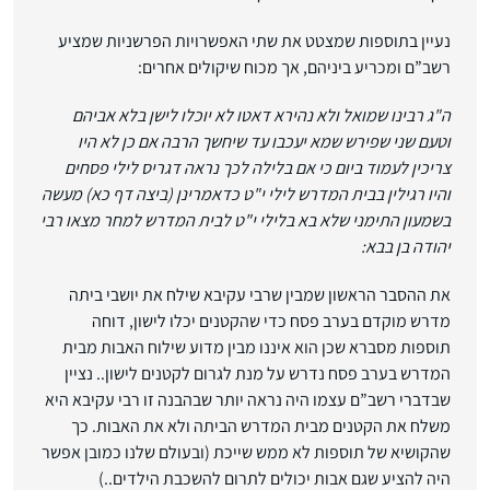
נעיין בתוספות שמצטט את שתי האפשרויות הפרשניות שמציע
רשב”ם ומכריע ביניהם, אך מכוח שיקולים אחרים:
ה
"
ג רבינו שמואל ולא נהירא דאטו לא יוכלו לישן בלא אביהם
וטעם שני שפירש שמא יעכבו עד שיחשך הרבה אם כן לא היו
צריכין לעמוד ביום כי אם בלילה לכך נראה דגריס לילי פסחים
והיו רגילין בבית המדרש לילי י
"
ט כדאמרינן (ביצה דף כא)
מעשה
בשמעון התימני שלא בא בלילי י
"
ט לבית המדרש למחר מצאו רבי
יהודה בן בבא
:
את ההסבר הראשון שמבין שרבי עקיבא שילח את יושבי ביתה
מדרש מוקדם בערב פסח כדי שהקטנים יכלו לישון, דוחה
תוספות מסברא שכן הוא איננו מבין מדוע שילוח האבות מבית
המדרש בערב פסח נדרש על מנת לגרום לקטנים לישון.. נציין
שבדברי רשב”ם עצמו היה נראה יותר שבהבנה זו רבי עקיבא היא
משלח את הקטנים מבית המדרש הביתה ולא את האבות. כך
שהקושיא של תוספות לא ממש שייכת (ובעולם שלנו כמובן אפשר
היה להציע שגם אבות יכולים לתרום להשכבת הילדים..)