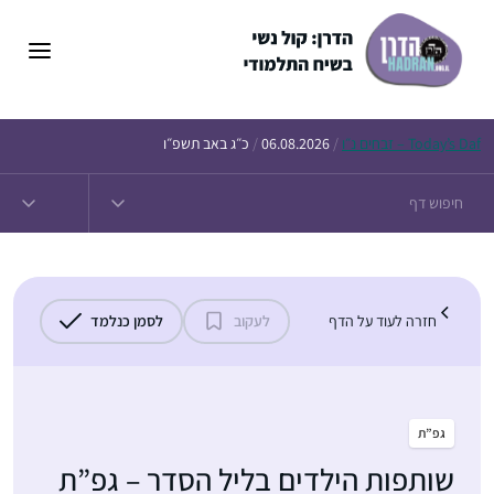
דלג
תוכן
Daf – זבחים נ״ו
Today’s
/
06.08.2026
/
כ״ג באב תשפ״ו
חזרה לעוד על הדף
לעקוב
לסמן כנלמד
גפ”ת
שותפות הילדים בליל הסדר – גפ”ת