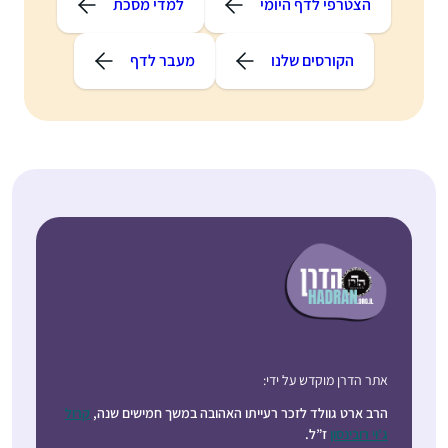
הצטרפי לדף היומי
למדי מסכת
הקורסים שלנו
מעבר לדף
אתר הדרן מוקדש על ידי:
הרב ארט גוולד לזכר רעייתו האהובה במשך חמישים שנה,
קרול
ג’וי רובינסון
ז”ל.