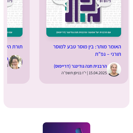
האומר מותר: בין מוסר טבע למוסר
תורת השמיט
תורני – גפ”ת
הרבני
25.03.2025 | 
הרבנית חנה גודינגר (דרייפוס)
15.04.2025 | י״ז בניסן תשפ״ה