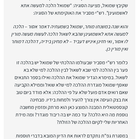
שקיבץ שמואל, מציעה הסוגיה: "שמואל הלכה למעשה אתא
לאשמועינן”. רש”י מסביר את האוקימתא של הסוגיה:
והוא שנה במשנתו מותר, שמואל בשמעתיה דאמר אסור – הלכה
למעשה אתא לאשמועינן שהבא לשאול הלכה לעשות מעשה מורין
לו אסור, ואי חזינן איניש דעביד – לא מחינן בידיה, דהלכה דמותר
ואין מורין כן.
כלומר רש”י מסביר שבעולמו ההלכתי של שמואל יש בהלכה זו
פער בין ההלכה למי שבא לשאול לבין ההלכה למי שלא בא
לשאול. במימרא הגדיר שמואל את ההלכה ואילו בספר התנאים
שאסף שמואל מוגדרת ההלכה למי שלא שואל וממילא הקביעה
שאם רואים אדם פועל שלא על פי ההלכה: אלא מודד ביום טוב
את בצק העיסה אין צורך להעיר ולמחות בידיו. מבחינה
קונספטואלית המבנה המוצע כאן הוא מרתק ומזמין מחשבה
נוספת מה היא הלכה? עד כמה יש בה ריבוד מוגדר? ומה מידת
האחריות שלי לקיום ההלכה של הזולת?
במסגרת גפ”ת נתקדם לראות את הדיון המובא בדברי תוספות