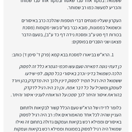
ששמואל: במקור אחד סבר שאסור ובמקור אחר סבר שמותר
והכריע למעשה כמו רב שמותר.
העקרון שעליו מונחים דברי תוספות שהלכה כרב באיסורים
וכשמואל בממונות, מובא כבר בש”ס בשני מקומות (מסכת
בכורות דף מט ע”ב ומסכת נידה דף כד ע”ב), בטעם הדבר
מצאנו שני הסברים בפוסקים:
הרא”ש בביאורו למסכת בבא קמא (פרק ד’ סימן ד) כותב:
כן דעתי נוטה דמאיזה טעם עשו חכמי הגמרא כלל זה לפסוק
הלכה כשמואל בדיני וכרב באיסורי בכל מקום. לפי שידעו
ששמואל היה רגיל תמיד לפסוק דינין ולכך היה מדקדק בהן ויורד
לעומקן ומשכיל על כל דבר אמת. וכן רב היה רגיל לדקדק
בהוראת איסור והיתר לכך סמכו על הוראותיו לעניני איסור והיתר.
כלומר לדידו של הרא”ש טעם הכלל קשור לבקיאות ולתחום
העניין שהיה לכל אחד מהאמוראים אלו: רב היה רגיל לפסוק
באיסורים וממילא רכש בקיאות ועמקום גדולה בתחום זה ואילו
שמואל היה רגיל לפסוק בממונות וממילא רכש בקיאות ועמקות