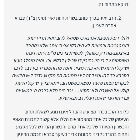
דווקא בתחום זה.
הרב יאיר בכרך כותב בשו”ת חוות יאיר (סימן צ”ד) סברא
אחרת לעניין:
ולולי דמיסתפינא אמינא כי שמואל לרוב חקירתו וידיעתו
באצטגנינות ורפואות לא היה בקי אף כי אמר שלא נסתכל
באיצטגנינות רק כשהולך לעשיית צרכים מ”מ היתה דעתו
משוטטות עד כי היו נהירין לו שבילין דרקיע וכו’ והיה מופלג בעיון
ושיקול הדעת שהוא כח המצייר והמדמה והמפריד בין דבר לדבר
בסברא כל דהו ומצד זה דיני ממונות הם מקצוע גדול דיש חדשים
לבקרים ומעט מזעיר נמצא במשנה וברייתא וצריך שיקול הדעת
קולע אל השערה ולא יחטיא… ורב היה מלא ברכת ה’ במשניות
וברייתות עד שאמרו עליו רב תנא ופליג.
כלומר הרב בכרך מציע שההבדל איננו נוגע לשאלת תחום
העיסוק של כל אחד מהאמוראים הללו אלא קשור לתכונת האופי
והכשרון המיוחד של כל אחד מהם והכשרון הנדרש לכל מקצוע
ותחום בתורה: לדיני ממונות צריך בעיקר סברא וחכמת ההיגיון