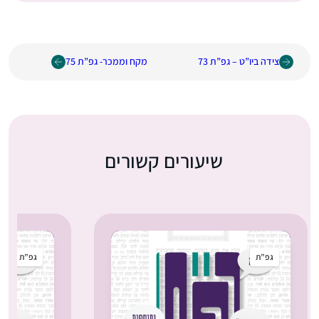
צידה ביו”ט – גפ”ת 73
מקח וממכר- גפ”ת 75
שיעורים קשורים
גפ”ת
גפ”ת