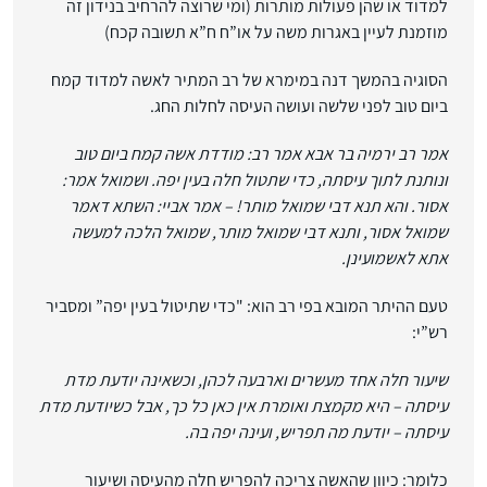
למדוד או שהן פעולות מותרות (ומי שרוצה להרחיב בנידון זה
מוזמנת לעיין באגרות משה על או”ח ח”א תשובה קכח)
הסוגיה בהמשך דנה במימרא של רב המתיר לאשה למדוד קמח
ביום טוב לפני שלשה ועושה העיסה לחלות החג.
אמר רב ירמיה בר אבא אמר רב: מודדת אשה קמח ביום טוב
ונותנת לתוך עיסתה, כדי שתטול חלה בעין יפה. ושמואל אמר:
אסור. והא תנא דבי שמואל מותר! – אמר אביי: השתא דאמר
שמואל אסור, ותנא דבי שמואל מותר,
שמואל הלכה למעשה
אתא לאשמועינן.
טעם ההיתר המובא בפי רב הוא: "כדי שתיטול בעין יפה” ומסביר
רש”י:
שיעור חלה אחד מעשרים וארבעה לכהן, וכשאינה יודעת מדת
עיסתה – היא מקמצת ואומרת אין כאן כל כך, אבל כשיודעת מדת
עיסתה – יודעת מה תפריש, ועינה יפה בה.
כלומר: כיוון שהאשה צריכה להפריש חלה מהעיסה ושיעור