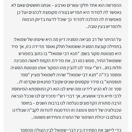
ההפרשה הוא אחד חלקי עשרים וארבע – אנחנו חוששים שאם לא
נאפשר לה למדוד היא תפריש בצורה מקומצת לכהנים ועל כן
מאפשרת לה ההלכה למדוד כך שוכל לדעת בדיוק הכמות
ולהפריש בעין טובה..
על ההיתר של רב מביאה הסוגיה דיון מה היא שיטתו של שמואל:
בתחילה קובעת הסוגיה ששמואל חולק ואוסר מדידה כזו, אך מיד
היא מצטטת מקור בשם: "תנא דבי שמואל” בו כתוב במפורש
ששמואל התיר, ממש כמו רב, את מדידת הקמח לאשה המכינה
חלות בחג.. רש”י עוזר לנו להבין מהו המקור אותו מצטטת הסוגיה
ומספר בד”ה "תנא דבי שמואל” שהיה לשמואל מעיין "ספר
תוספתא” בו סידר טקסטים שונים שקיבל מתנאים שקדמו לו..
ספר זה לא הגיע לידינו ומה שיש לנו הוא רק התוספתא המיוחסת
לרבי חייא ורבי אושעיא, אך דברי רש”י מזכירים לנו שככל הנראה
הרבה מתורת הקדמונים נעלמה לנו ברבות השנים – בחוסר
טכנולוגיה של דפוס והפצה וזו הזדמנות להודות לקב”ה שנולדנו
בעולם בו יכולת השימור של התורה והחידוש פשוטה..
כדי ליישב את הסתירה בין דברי שמואל לבין העולה מהספר