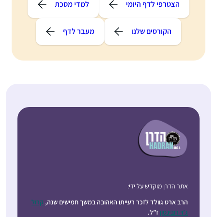
הצטרפי לדף היומי
למדי מסכת
הקורסים שלנו
מעבר לדף
אתר הדרן מוקדש על ידי:
הרב ארט גוולד לזכר רעייתו האהובה במשך חמישים שנה,
קרול
ג’וי רובינסון
ז”ל.