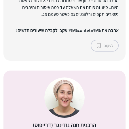
החלה הטהורה – כיוון שדיני מתנות כהנים לא חלות למעשה
היום.. סיוג זה פותח את השאלה עד כמה איסורים והיתרים
נשארים תקפים ורלוונטים גם כאשר טעמם פג..
אהבת את %%contetn%%? עקבי לקבלת שיעורים חדשים!
לעקוב
הרבנית חנה גודינגר (דרייפוס)