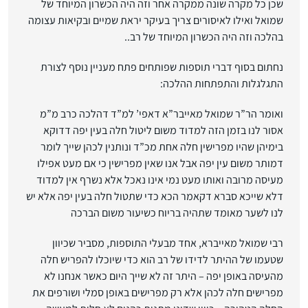
שכן כל מקרה שונה ממקרה אחר וזה היה הכשרון המיוחד של
שמואל ואילו לאיסורים צריך בעיקר יראת שמיים ובקיאות עצומה
בהלכה וזה היה הכשרון המיוחד של רב..
נחתום בסוף דברי תוספות שפותחים פתח מעניין נוסף לצורת
התגלגלות והתפתחות ההלכה:
ואומר הר”ר שמואל מאייבר”א דאפי’ למ”ד דהלכה כרב מ”מ
אסור לנו בזמן הזה למדוד משום ליטול חלה בעין יפה דדוקא
בימיהן שהיו מפרישין חלה אחת מכ”ד ונותנין לכהן שייך לומר
דמותר משום עין יפה אבל אנו שאין מפרישין כי אם מעט אפילו
מעיסה מרובה ואותו מעט נמי אינו נאכל אלא נשרף אין למדוד
דלא שייכא סברא דקאמר הכא כדי שתטול חלה בעין יפה אלא יש
לנו לשער מאומד שתהיה בריוח כשיעור משום הברכה
רבי שמואל מאייברא, אחד מבעלי התוספות, מסביר שכיוון
שטעמו של ההיתר לדידו של רב הוא כדי שיוכלו להפריש חלה
מהעיסה באופן יפה – היתר זה לא שייך היום כאשר אנחנו לא
מפרישים חלה לכהן אלא רק מפרישים באופן סמלי ושורפים את