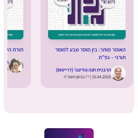
האומר מותר: בין מוסר טבע למוסר
תורת השמיט
תורני – גפ”ת
הרבני
25.03.2025 | 
הרבנית חנה גודינגר (דרייפוס)
15.04.2025 | י״ז בניסן תשפ״ה