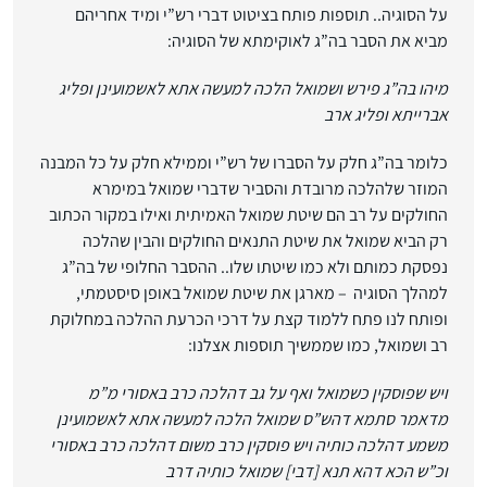
על הסוגיה.. תוספות פותח בציטוט דברי רש”י ומיד אחריהם
מביא את הסבר בה”ג לאוקימתא של הסוגיה:
מיהו בה”ג פירש ושמואל הלכה למעשה אתא לאשמועינן ופליג
אברייתא ופליג ארב
כלומר בה”ג חלק על הסברו של רש”י וממילא חלק על כל המבנה
המוזר שלהלכה מרובדת והסביר שדברי שמואל במימרא
החולקים על רב הם שיטת שמואל האמיתית ואילו במקור הכתוב
רק הביא שמואל את שיטת התנאים החולקים והבין שהלכה
נפסקת כמותם ולא כמו שיטתו שלו.. ההסבר החלופי של בה”ג
למהלך הסוגיה – מארגן את שיטת שמואל באופן סיסטמתי,
ופותח לנו פתח ללמוד קצת על דרכי הכרעת ההלכה במחלוקת
רב ושמואל, כמו שממשיך תוספות אצלנו:
ויש שפוסקין כשמואל ואף על גב דהלכה כרב באסורי מ”מ
מדאמר סתמא דהש”ס שמואל הלכה למעשה אתא לאשמועינן
משמע דהלכה כותיה ויש פוסקין כרב משום דהלכה כרב באסורי
וכ”ש הכא דהא תנא [דבי] שמואל כותיה דרב