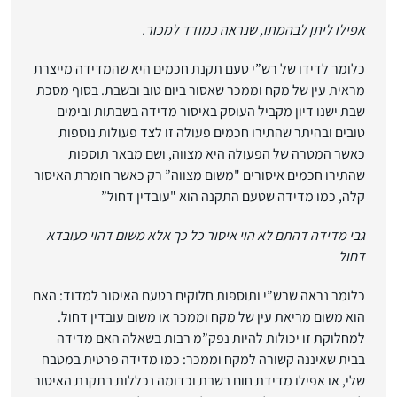
אפילו ליתן לבהמתו, שנראה כמודד למכור.
כלומר לדידו של רש”י טעם תקנת חכמים היא שהמדידה מייצרת
מראית עין של מקח וממכר שאסור ביום טוב ובשבת. בסוף מסכת
שבת ישנו דיון מקביל העוסק באיסור מדידה בשבתות ובימים
טובים ובהיתר שהתירו חכמים פעולה זו לצד פעולות נוספות
כאשר המטרה של הפעולה היא מצווה, ושם מבאר תוספות
שהתירו חכמים איסורים "משום מצווה” רק כאשר חומרת האיסור
קלה, כמו מדידה שטעם התקנה הוא "עובדין דחול”
גבי מדידה דהתם לא הוי איסור כל כך אלא משום דהוי כעובדא
דחול
כלומר נראה שרש”י ותוספות חלוקים בטעם האיסור למדוד: האם
הוא משום מריאת עין של מקח וממכר או משום עובדין דחול.
למחלוקת זו יכולות להיות נפק”מ רבות בשאלה האם מדידה
בבית שאיננה קשורה למקח וממכר: כמו מדידה פרטית במטבח
שלי, או אפילו מדידת חום בשבת וכדומה נכללות בתקנת האיסור