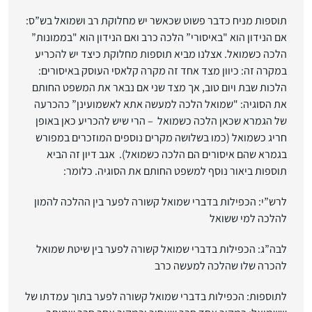
תוספות מניח כדבר פשוט שכאשר יש מחלוקת רב ושמואל בש”ס:
אם הנידון הוא "באיסורי” הלכה כרב ואם הנידון הוא "בממונות”
הלכה כשמואל. אצלנו מביא תוספות מחלוקת כיצד יש להכריע
במקרה זה: כיוון מצד אחד זה מקרה קלאסי העוסק באיסורים:
הלכות שבת ויום טוב, אך מצד שני אם נבאר את המשפט החותם
את הסוגיה: "שמואל הלכה למעשה אתא לאשמועינן” כהכרעה
של הגמרא שכאן הלכה כשמואל – הרי שיש להכריע כאן באופן
חריג כשמואל (כמו בשלושה מקרים נוספים המוזכרים במפורש
בגמרא שהם איסורים הם הלכה כשמואל). אגב דיון זה הביא
תוספות ביאור נוסף למשפט החותם את הסוגיה. כלומר:
לרש”י: הכפילות בדברי שמואל קשורה לפער בין ההלכה להמון
להלכה למי ששואל
לבה”ג: הכפילות בדברי שמואל קשורה לפער בין שיטת שמואל
להכרה שלו שהלכה למעשה כרב
לתוספות: הכפילות בדברי שמואל קשורה לפער בתוך עמדתו של