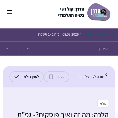
דלג
תוכן
Daf – זבחים נ״ו
Today’s
/
08.08.2026
/
כ״ה באב תשפ״ו
חזרה לעוד על הדף
לעקוב
לסמן כנלמד
גפ”ת
הלכה: מה זה ואיך פוסקים?- גפ”ת