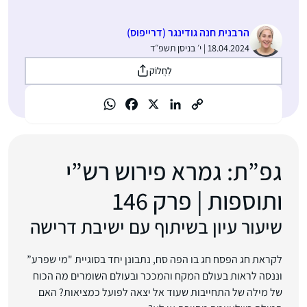
הרבנית חנה גודינגר (דרייפוס)
18.04.2024 | י׳ בניסן תשפ״ד
לַחֲלוֹק
גפ”ת: גמרא פירוש רש”י
ותוספות | פרק 146
שיעור עיון בשיתוף עם ישיבת דרישה
לקראת חג הפסח חג בו הפה סח, נתבונן יחד בסוגיית "מי שפרע”
וננסה לראות בעולם המקח והמככר ובעולם השומרים מה הכוח
של מילה של התחייבות שעוד אל יצאה לפועל כמציאות? האם