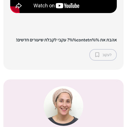
אהבת את %%contetn%%? עקבי לקבלת שיעורים חדשים!
לעקוב