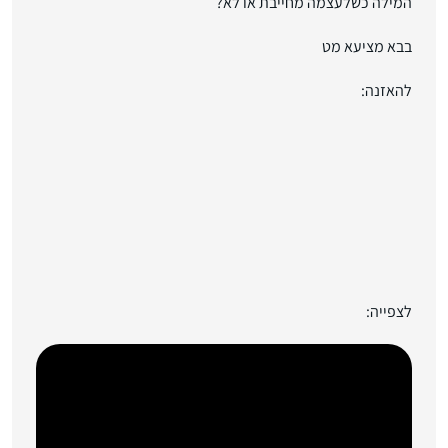
המילה כשלעצמה מחייבת או לא?
בבא מציעא מט
להאזנה:
לצפייה: