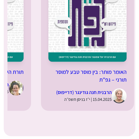
האומר מותר: בין מוסר טבע למוסר
תורת השמיט
תורני – גפ”ת
הרבני
25.03.2025 | 
הרבנית חנה גודינגר (דרייפוס)
15.04.2025 | י״ז בניסן תשפ״ה