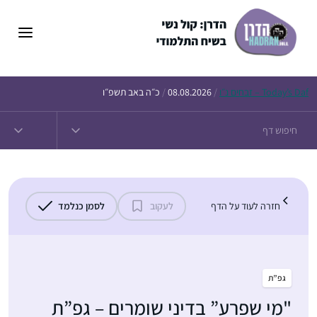
דלג
תוכן
Daf – זבחים נ״ו
Today’s
/
08.08.2026
/
כ״ה באב תשפ״ו
חזרה לעוד על הדף
לעקוב
לסמן כנלמד
גפ”ת
"מי שפרע” בדיני שומרים – גפ”ת