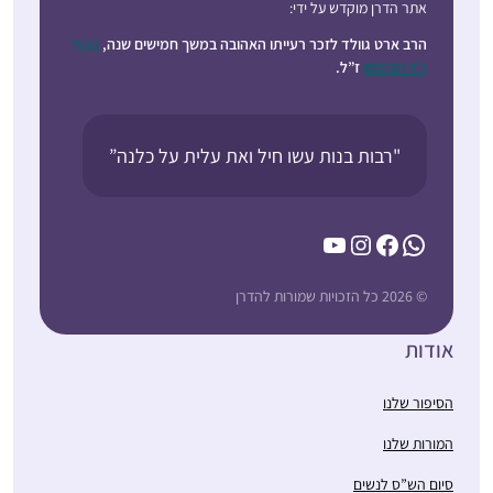
אתר הדרן מוקדש על ידי:
הרב ארט גוולד לזכר רעייתו האהובה במשך חמישים שנה,
קרול
ג’וי רובינסון
ז”ל.
"רבות בנות עשו חיל ואת עלית על כלנה”
YouTube
Instagram
Facebook
WhatsApp
© 2026 כל הזכויות שמורות להדרן
אודות
הסיפור שלנו
המורות שלנו
סיום הש”ס לנשים