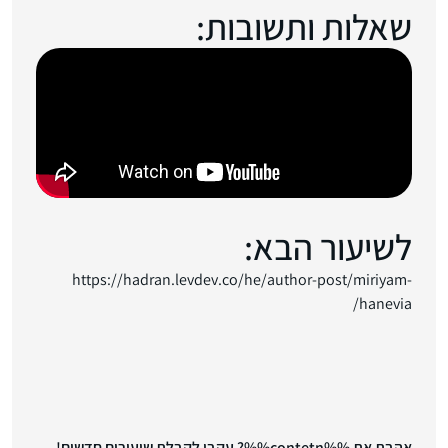
שאלות ותשובות:
לשיעור הבא:
https://hadran.levdev.co/he/author-post/miriyam-
hanevia/
אהבת את %%contetn%%? עקבי לקבלת שיעורים חדשים!