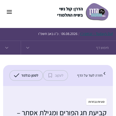
דלג
תוכן
Daf – זבחים נ״ו
Today’s
/
06.08.2026
/
כ״ג באב תשפ״ו
חזרה לעוד על הדף
לעקוב
לסמן כנלמד
סוגיות נבחרות
קביעת חג הפורים ומגילת אסתר –