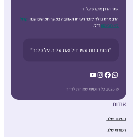
אתר הדרן מוקדש על ידי:
הרב ארט גוולד לזכר רעייתו האהובה במשך חמישים שנה,
קרול
ג’וי רובינסון
ז”ל.
"רבות בנות עשו חיל ואת עלית על כלנה”
YouTube
Instagram
Facebook
WhatsApp
© 2026 כל הזכויות שמורות להדרן
אודות
הסיפור שלנו
המורות שלנו