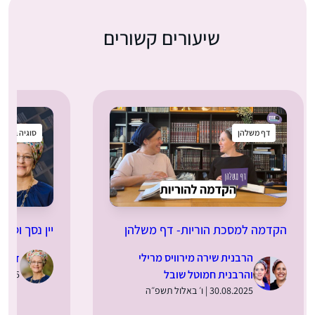
שיעורים קשורים
דף משלהן
סוגיה בקטנ
הקדמה למסכת הוריות- דף משלהן
יין נסך וסתם
הרבנית שירה מירוויס מרילי
ד”ר מ
והרבנית חמוטל שובל
28.08.2025 | 
30.08.2025 | ו׳ באלול תשפ״ה