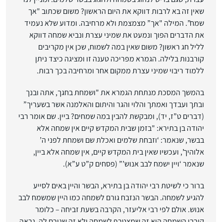
שאין זה בא לרבות דווקא את היום הראשון? משום שכתוב "אך
שמח”. המילה "אך” מצמצמת ולא מרחיבה. ומדוע שלא נעמיד
את הדברים הפוך ונמעט את שמיני עצרת ונביא שמחה דווקא
לליל חג ראשון? משום שאין במה לשמוח, שכן אין מקריבים
קורבנות בלילה. הגמרא מפריכה טענה זו ומציגה כיצד ניתן
ללמוד ריבוי שמיני עצרת ממקום אחר ומרחיבה בכך רבות.
בהמשך המסכת מנתחת הגמרא את "ושמחת בחגך, אתה ובנך
ובתך ועבדך ואמתך והלוי והגר והיתום והאלמנה אשר בשעריך”
(דברים ט”ז, יד), ומבקשת להבין במה שמחים? ביין. שם אומר רבי
יהודה בן בתירא: "בזמן שבית המקדש קיים אין שמחה אלא
בבשר, שנאמר: ‘וזבחת שלמים ואכלת שם ושמחת לפני ה’
אלוהיך’, ועכשיו שאין בית המקדש קיים, אין שמחה אלא ביין,
שנאמר ‘ויין ישמח לבב אנוש’” (פסחים ק”ט ע”א).
ברור כי לשיטת רבי יהודה בן בתירא, הבשר והיין באים לסייע
להגיע לשמחה. הבשר הנזבח גורם לשמחה כמו היין שמשמח לבב
אנוש. אולם לפי רבי אליעזר, הקרבה בשעת זביחה – כלומר
קורבן השמחה הוא זה שמצטרף לשמחה ולא זה שגורם לה. נראה