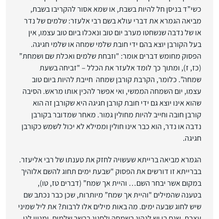
כשי”ד בניסן חל להיות בשבת, או שמא אסור להקריבו בשבת,
מביאה הגמרא את דברי עולא בשם רבי אלעזר: שלמים של נדר
או של נדבה שנשחטו מערב יום טוב ונאכלו ביום טוב עצמו, אין
בעל הקורבן יוצא בהם ידי חובת שלמי שמחה או שלמי חגיגה.
הפסוק מחומש דברים אומר: "וזבחת שלמים ואכלת שם ושמחת”
(כז, ז), ומתוך כך לומד אלעזר את הכלל – "זביחה בשעת
שמחה”. כלומר, הקרבת קורבן שמחה חייבת להיות ביום טוב
עצמו, יום השמחה הממשי, ואי אפשר להכין אותו מראש. הסיבה
שהוא אינו יוצא גם ידי חובת קורבן חגיגה היא שקורבן זה הוא
קורבן חובה וחייב להיות מחולין גמור. מאחר שמדובר בקורבן
נדבה או נדר, הוא כבר אינו חולין וממילא לא יכול לשמש כקורבן
חגיגה.
הגמרא מביאה ברייתא שעשויה לחזק את טענתו של רבי אליעזר.
בברייתא זו דורשים את הפסוק "שבעת ימים תחוג להשם אלוהיך
במקום אשר יבחר השם… והיית אך שמח” (דברים טז, טו),
בטענה שהמילים "והיית אך שמח” מיותרות, שכן כבר נכתב שם
שיש לחוג שבעה ימים. מה באות מילים אלו לרבות? את ליל שמיני
עצרת, שגם בו יש לנהוג בשמחה ולחגוג בבשר שלמים. ומניין לנו