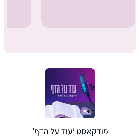
פודקאסט ‘עוד על הדף’