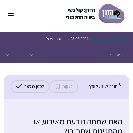
דלג
תוכן
Daf – זבחים נ״ו
Today’s
/
25.06.2026
/
י׳ בתמוז תשפ״ו
חזרה לעוד על הדף
לעקוב
לסמן כנלמד
האם שמחה נובעת מאירוע או
מהחגיגות שסביבו?