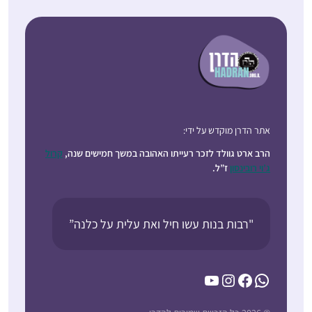
אתר הדרן מוקדש על ידי:
הרב ארט גוולד לזכר רעייתו האהובה במשך חמישים שנה,
קרול
ג’וי רובינסון
ז”ל.
"רבות בנות עשו חיל ואת עלית על כלנה”
YouTube
Instagram
Facebook
WhatsApp