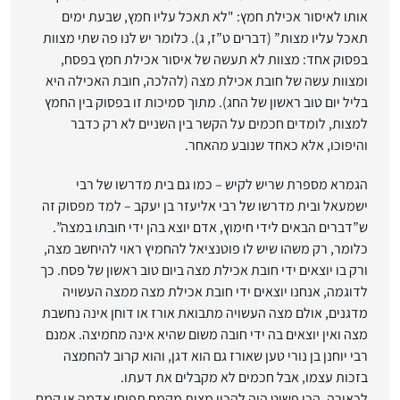
אותו לאיסור אכילת חמץ: "לא תאכל עליו חמץ, שבעת ימים
תאכל עליו מצות” (דברים ט”ז, ג). כלומר יש לנו פה שתי מצוות
בפסוק אחד: מצוות לא תעשה של איסור אכילת חמץ בפסח,
ומצוות עשה של חובת אכילת מצה (להלכה, חובת האכילה היא
בליל יום טוב ראשון של החג). מתוך סמיכות זו בפסוק בין החמץ
למצות, לומדים חכמים על הקשר בין השניים לא רק כדבר
והיפוכו, אלא כאחד שנובע מהאחר.
הגמרא מספרת שריש לקיש – כמו גם בית מדרשו של רבי
ישמעאל ובית מדרשו של רבי אליעזר בן יעקב – למד מפסוק זה
ש”דברים הבאים לידי חימוץ, אדם יוצא בהן ידי חובתו במצה”.
כלומר, רק משהו שיש לו פוטנציאל להחמיץ ראוי להיחשב מצה,
ורק בו יוצאים ידי חובת אכילת מצה ביום טוב ראשון של פסח. כך
לדוגמה, אנחנו יוצאים ידי חובת אכילת מצה ממצה העשויה
מדגנים, אולם מצה העשויה מתבואת אורז או דוחן אינה נחשבת
מצה ואין יוצאים בה ידי חובה משום שהיא אינה מחמיצה. אמנם
רבי יוחנן בן נורי טען שאורז גם הוא דגן, והוא קרוב להחמצה
בזכות עצמו, אבל חכמים לא מקבלים את דעתו.
לכאורה, הכי פשוט היה להכין מצות מקמח תפוחי אדמה או קמח