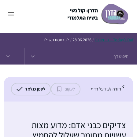
דלג
תוכן
Daf – זבחים נ״ו
Today’s
/
28.06.2026
/
י״ג בתמוז תשפ״ו
חזרה לעוד על הדף
לעקוב
לסמן כנלמד
צדיקים כבני אדם: מדוע מצות
עשויות מחומר שעלול להחמיץ