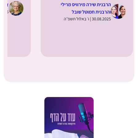
הרבנית שירה מירוויס מרילי
ד”ר מ
והרבנית חמוטל שובל
28.08.2025 | 
30.08.2025 | ו׳ באלול תשפ״ה