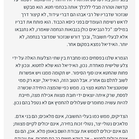
קדושה וטהרה מבלי ללכלך אותה בכתמי חטא. הוא מבקש
שנזכור שדבריו של רבי אבהו הם דברי עידוד, לא קיצור דרך
לראש רשימת העומדים בפני כיסא הכבוד. הוא פותח את דבריו
במילים: "כל הנביאים כולן בנבואות הנחמה שאמרו, לא נתנבאו
אלא לבעלי תשובה”, ובכך דורש שנזכור שמדובר בנחמה, לא
יותר. האידיאל נמצא במקום אחר.
הגמרא שלנו בפסחים כמו מחברת בין שתי הצלעות האלה על ידי
צלע שלישית מאחדת. נכון, האידיאל הוא שלא לחטוא. ונכון לא
פחות שהחטא אינו סוף הסיפור. יש תקומה ממנו ויש אפשרות
לשוב לתלם גם אחריו. אבל הטוב הזה, האידיאל, יוצא רק ממי
שפוטנציאל החטא מצוי בו. ממש כפי שהמצה היחידה שכשרה
לפסח, שרק איתה יוצאים ידי חובת מצוות אכילת מצה, חייבת
להיות עשויה מחומרים שעלולים להחמיץ אם לא נטפל בהם נכון.
הצדיקים, ממש כמו בעלי התשובה, אינם מלאכים; הם בני אדם.
מלאכים נטולי יצר, נטולי זכות בחירה, אינם יכולים לקיים מצוות;
הם אינם יכולים לממש את עבודת השם באופן מלא. אכן, הם גם
אינם יכולים לחטוא – אך דווקא משום כך הם חסרים. את עבודת