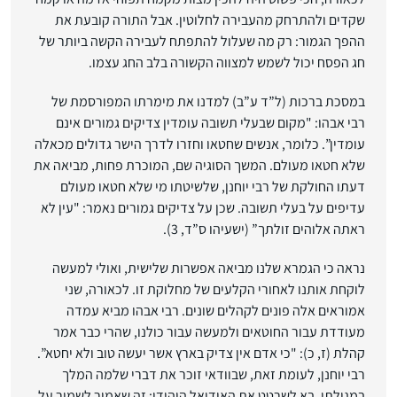
שקדים ולהתרחק מהעבירה לחלוטין. אבל התורה קובעת את
ההפך הגמור: רק מה שעלול להתפתח לעבירה הקשה ביותר של
חג הפסח יכול לשמש למצווה הקשורה בלב החג עצמו.
במסכת ברכות (ל”ד ע”ב) למדנו את מימרתו המפורסמת של
רבי אבהו: "מקום שבעלי תשובה עומדין צדיקים גמורים אינם
עומדין”. כלומר, אנשים שחטאו וחזרו לדרך הישר גדולים מכאלה
שלא חטאו מעולם. המשך הסוגיה שם, המוכרת פחות, מביאה את
דעתו החולקת של רבי יוחנן, שלשיטתו מי שלא חטאו מעולם
עדיפים על בעלי תשובה. שכן על צדיקים גמורים נאמר: "עין לא
ראתה אלוהים זולתך” (ישעיהו ס”ד, 3).
נראה כי הגמרא שלנו מביאה אפשרות שלישית, ואולי למעשה
לוקחת אותנו לאחורי הקלעים של מחלוקת זו. לכאורה, שני
אמוראים אלה פונים לקהלים שונים. רבי אבהו מביא עמדה
מעודדת עבור החוטאים ולמעשה עבור כולנו, שהרי כבר אמר
קהלת (ז, כ): "כי אדם אין צדיק בארץ אשר יעשה טוב ולא יחטא”.
רבי יוחנן, לעומת זאת, שבוודאי זוכר את דברי שלמה המלך
במגילתו, בא לשרטט את האידיאל היהודי; זה שאמור לשמור על