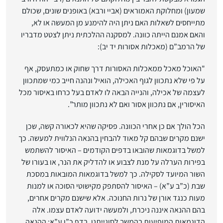
שמעון) ומחלוקת האמוראים (אביי ורבא) באופנים שונים, שכולם
מתייחסים לשאלות האם ניתן היה להימנע מן המעשה או לא,
והאם אמנם הייתה כוונה. למסקנה ההלכתית ניתן לצטט מדבריו
של הרמב”ם (מאכלות אסורות יד יב):
"האוכל מאכל ממאכלות האסורות דרך שחוק או כמתעסק, אף
על פי שלא נתכוון לגוף האכילה, הואיל ונהנה חייב כמי שמתכוון
לעצמה של אכילה, והנייה הבאה לו לאדם בעל כרחו באיסור מכל
האיסורין, אם נתכוון אסור ואם לא נתכוון מותר”.
הכל הולך אם כן אחרי הכוונה. פסיקה שהיא לכאורה קשה, שכן
ישנם מקרים שבהם קל מאוד להבחין בהנאה הנלווית למעשה. כך
למשל בדוגמאות שהובאו בדפים הקודמים – האיסור להשתמש
בפירות הערלה על מנת לצבוע או להדליק את הנר, או בעורו של
השור המיועד לסקילה. כך למשל בדוגמאות המובאות במסכת
שבת (כ”ב ע”א) – האיסור להסתפק מקישוטי הסוכה או למנות
מעות כנגד אורן של נרות החנוכה. אלא שישנם מקרים אחרים,
בהם ההנאה איננה ניכרת, ולמעשה ידועה לאדם עצמו. אלה
הדוגמאות המופיעות בהמשך לסוגייתנו, בדף כ”ו ע”א: ההנאה