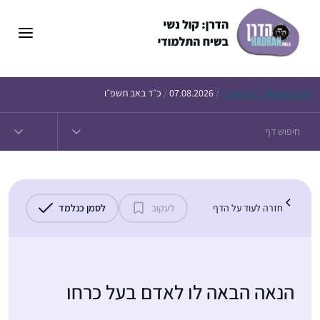
דלג
תוכן
Daf – זבחים נ״ו
Today’s
/
07.08.2026
/
כ״ד באב תשפ״ו
חזרה לעוד על הדף
לעקוב
לסמן כנלמד
הנאה הבאה לו לאדם בעל כרחו