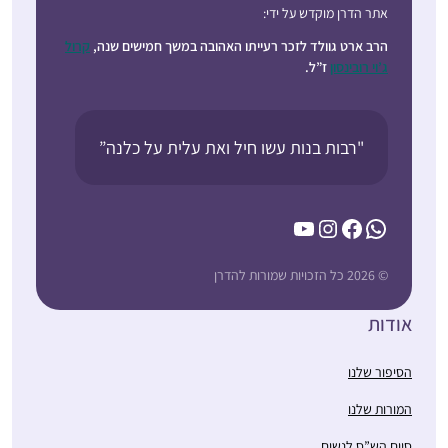
אתר הדרן מוקדש על ידי:
הרב ארט גוולד לזכר רעייתו האהובה במשך חמישים שנה,
קרול
ג’וי רובינסון
ז”ל.
"רבות בנות עשו חיל ואת עלית על כלנה”
YouTube
Instagram
Facebook
WhatsApp
© 2026 כל הזכויות שמורות להדרן
אודות
הסיפור שלנו
המורות שלנו
סיום הש”ס לנשים