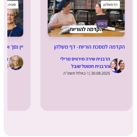
דף משלהן
סוגיה בקטנ
הקדמה למסכת הוריות- דף משלהן
יין נסך וסתם
הרבנית שירה מירוויס מרילי
ד”ר מ
והרבנית חמוטל שובל
28.08.2025 | 
30.08.2025 | ו׳ באלול תשפ״ה