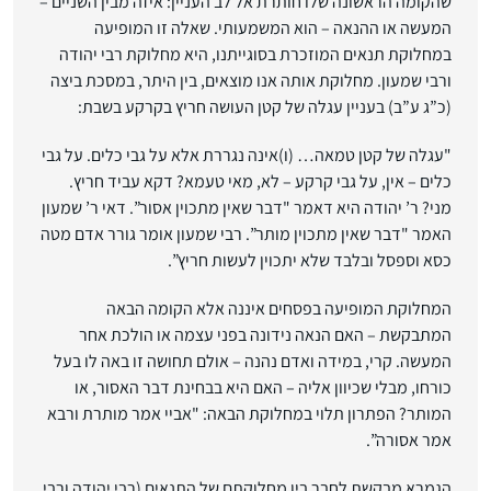
שהקומה הראשונה שלו חותרת אל לב העניין: איזה מבין השניים –
המעשה או ההנאה – הוא המשמעותי. שאלה זו המופיעה
במחלוקת תנאים המוזכרת בסוגייתנו, היא מחלוקת רבי יהודה
ורבי שמעון. מחלוקת אותה אנו מוצאים, בין היתר, במסכת ביצה
(כ”ג ע”ב) בעניין עגלה של קטן העושה חריץ בקרקע בשבת:
"עגלה של קטן טמאה… (ו)אינה נגררת אלא על גבי כלים. על גבי
כלים – אין, על גבי קרקע – לא, מאי טעמא? דקא עביד חריץ.
מני? ר’ יהודה היא דאמר "דבר שאין מתכוין אסור”. דאי ר’ שמעון
האמר "דבר שאין מתכוין מותר”. רבי שמעון אומר גורר אדם מטה
כסא וספסל ובלבד שלא יתכוין לעשות חריץ”.
המחלוקת המופיעה בפסחים איננה אלא הקומה הבאה
המתבקשת – האם הנאה נידונה בפני עצמה או הולכת אחר
המעשה. קרי, במידה ואדם נהנה – אולם תחושה זו באה לו בעל
כורחו, מבלי שכיוון אליה – האם היא בבחינת דבר האסור, או
המותר? הפתרון תלוי במחלוקת הבאה: "אביי אמר מותרת ורבא
אמר אסורה”.
הגמרא מבקשת לחבר בין מחלוקתם של התנאים (רבי יהודה ורבי