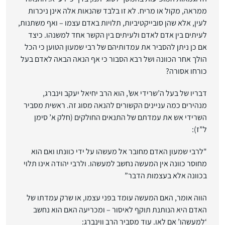
ממראה, מקול או מריח. לא זו בלבד שהנאות אלה אינן ניכרות
לעין, אלא שהן סובייקטיביות, תלויות באדם עצמו – ואף משתנות,
לעיתים בין אדם לאדם ולעיתים בין הקשר אחד למשנהו. כיצד
אם כן ניתן להסביר את עמדותיהם של רבי שמעון הטוען כי הכל
הולך אחר הכוונה ושל רבא הסבור כי אף הנאה הבאה לאדם בעל
כורחו אסורה?
דבריו של בעל ה’שרידי אש’, הוא הרב יחיאל יעקב וינברג,
מנהירים כמה עניינים הקשורים להנאה מסוג זה. ראשית מסביר
השרידי אש את עמדתם של התנאים החולקים (חלק א’ סימן
ל”ז):
"לרבי שמעון האדם מחובר אל מעשהו על ידי כוונתו ואם הוא
מחוסר כוונה אין המעשה נחשב למעשהו. ולרבי יהודה אינו תלוי
בכוונה אלא בעצמות הדבר”
הווה אומר, האם המעשה עומד בפני עצמו, או שרק עמדתו של
האדם היא הנותנת תוקף לאיסור – ומכריעה האם הוא נחשב
‘למעשהו’ אם לאו. עוד מסביר הרב ווינברג: