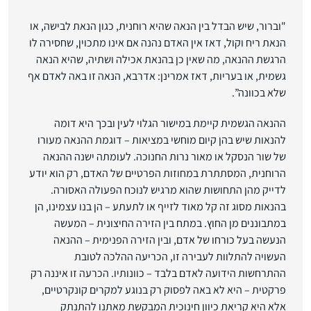
"וברור, שיש הבדל בין הנאה שהיא רוחנית, כגון הנאת לבישה, או
הנאת ריח וקול, דאז אין האדם נהנה אם אינו מתכוין, שחסירה לו
הרגשת ההנאה, מה שאין כן בהנאת אכילה ושתיה, שהיא הנאה
גשמית, או בעריות, דאז אמרינן: אדרבא, הנאה זו באה לאדם אף
שלא בכוונה”.
ההנאה הגשמית קיימת במישור הגלוי לעין ובכך היא דומה
להנאות שיש בהן קיום מוחשי במציאות – דוגמת ההנאה מעורו
של שור הנסקל או מאור נרות החנוכה. לעומתה ישנה ההנאה
הרוחנית, המסתתרת במחוזות הפרטיים של האדם, רק הוא יודע
לדייק מהן התחושות שהוא מרגיש לנוכח הפעולה האסורה.
בהנאות מסוג זה קל מאוד לזייף או לתעתע – הן בנו עצמינו, הן
במתבוננים מן החוץ. במתח בין הזירה החיצונית – המעשה
הנעשה בעל כורחו של אדם, ובין הזירה הפנימית – ההנאה
העשויה להתלוות לעבירה זו, הכריעה ההלכה לטובת
ההתרחשות הידועה לאדם בלבד – כוונותיו. הכרעה זו איננה רק
פרקטית – היא לא באה לפסוק רק בנוגע למקרים קונקרטיים,
אלא היא קריאת כיוון חינוכית המבקשת מאתנו להתנתק