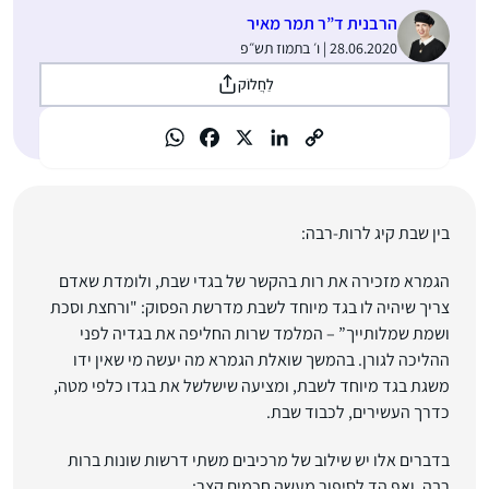
הרבנית ד”ר תמר מאיר
28.06.2020 | ו׳ בתמוז תש״פ
לַחֲלוֹק
בין שבת קיג לרות-רבה:
הגמרא מזכירה את רות בהקשר של בגדי שבת, ולומדת שאדם
צריך שיהיה לו בגד מיוחד לשבת מדרשת הפסוק: "ורחצת וסכת
ושמת שמלותייך” – המלמד שרות החליפה את בגדיה לפני
ההליכה לגורן. בהמשך שואלת הגמרא מה יעשה מי שאין ידו
משגת בגד מיוחד לשבת, ומציעה שישלשל את בגדו כלפי מטה,
כדרך העשירים, לכבוד שבת.
בדברים אלו יש שילוב של מרכיבים משתי דרשות שונות ברות
רבה, ואף הד לסיפור מעשה חכמים קצר: