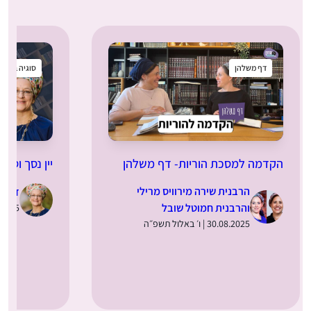
דף משלהן
סוגיה בקטנ
הקדמה למסכת הוריות- דף משלהן
יין נסך וסתם
הרבנית שירה מירוויס מרילי
ד”ר מ
והרבנית חמוטל שובל
28.08.2025 | 
30.08.2025 | ו׳ באלול תשפ״ה