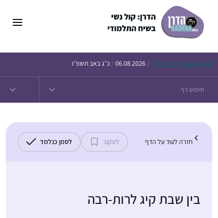
דלג
תוכן
Daf – זבחים נ״ו
Today’s
/
06.08.2026
/
כ״ג באב תשפ״ו
חזרה לעוד על הדף
לעקוב
לסמן כנלמד
בין שבת קיג לרות-רבה