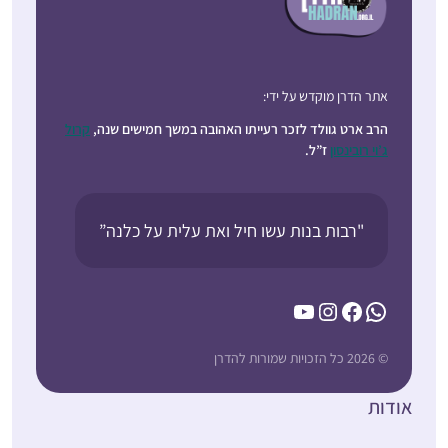
אתר הדרן מוקדש על ידי:
הרב ארט גוולד לזכר רעייתו האהובה במשך חמישים שנה,
קרול
ג’וי רובינסון
ז”ל.
"רבות בנות עשו חיל ואת עלית על כלנה”
YouTube
Instagram
Facebook
WhatsApp
© 2026 כל הזכויות שמורות להדרן
אודות