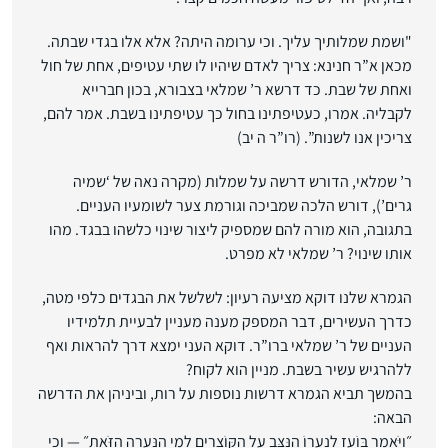
"ושמת שמלותיך עליך. וכי ערומה היתה? אלא אלו בגדי שבתה.
מכאן א”ר חנינא: צריך לאדם שיהיו לו שתי עטיפים, אחת של חול
ואחת של שבת. כד דרשא ר’ שמלאי בצבורא, בכון חברייא
לקבליה. אמרו, כעטיפתינו בחול כך עטיפתינו בשבת. אמר להם,
צריכין אנו לשנות”. (רו”ר ה יב)
ר’ שמלאי, הדורש דרשה על שמלות (מקרה נאה של ‘שמיה
גרים’), דורש הלכה שמביכה וגורמת צער לשומעיו העניים.
בתגובה, הוא מורה להם שמספיק ליצור שינוי כלשהו בבגד. מהו
אותו שינוי? ר’ שמלאי לא מפרט.
הגמרא שלנו דוקא מציעה רעיון: לשלשל את הבגדים כלפי מטה,
כדרך העשירים, דבר המספק מענה מעניין לבעיית תלמידיו
העניים של ר’ שמלאי ברו”ר. דוקא העני ימצא דרך להראות ואף
ללהרגיש עשיר בשבת. מניין הוא לקוח?
בהמשך תביא הגמרא דרשות נוספות על רות, וביניהן את הדרשה
הבאה:
״וַיֹּאמֶר בּוֹעַז לְנַעֲרוֹ הַנִּצָּב עַל הַקּוֹצְרִים לְמִי הַנַּעֲרָה הַזֹּאת״ — וְכִי