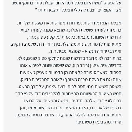
על הפסוק "גושי הלום ואכלת מן הלחם וטבלת פתך בחומץ ותשב
מצד הקוצרים ויצבט לה קלי ותאכל ותשבע ותותר”
מביאה הגמרא דרשות נפרדות המפרשות את מעשיה של רות
כרומזות לעתיד שושלת המלוכה שתצא ממנה לעתיד לבוא.
הדרשות השונות המובאות כל אחת על קטע פסוק אחר,
מתייחסות לדמויות שונות משושלת בית דוד: דוד, שלמה, חזקיה,
ואף רבי יהודה הנשיא – שמוצאו מבית דוד.
ברות רבה לא מדובר בדרשות שונות לחלקי פסוק שונים, אלא
בדרשת שית שיטין (רו”ר ה ו), שש שיטות שונות לפירוש אותו
הפסוק, כאשר סיפורה כל אחת מן הדמויות מעניק משמעות
שונה (גם אם בעלת מכנה משותף) לאותם המרכיבים בדיוק.
השיטה השישית מתייחסת לרות ובועז עצמם, על דרך הפשט.
חמש השיטות הראשונות מתייחסות למלכי בית דוד על פי סדר
כרונולוגי: דוד, שלמה, חזקיהו, מנשה והמשיח. אלו הם שני
צמדים של אב ובנו, מלבד המשיח. מבנה הדרשות אחיד, והן
מתייחסות בהתאמה לחלקי הפסוק, כך שנוצרת נוסחה קבועה,
פרדיגמה, בעלת משתנים: