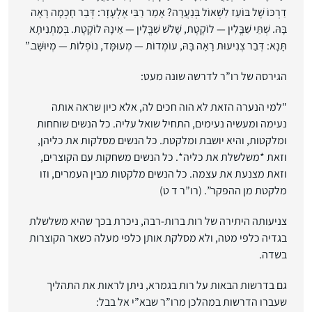
דַרְכּוֹ שֶׁל בּוֹעַז לִשְׁאוֹל בְּנַעֲרָה? אָמַר רַבִּי אֶלְעָזָר: דְּבַר חָכְמָה רָאָה
בָּהּ. שְׁתֵּי שִׁבֳּלִין — לוֹקֶטֶת, שָׁלֹשׁ שִׁבֳּלִין — אֵינָהּ לוֹקֶטֶת. בְּמַתְנִיתָא
תָּנָא: דְּבַר צְנִיעוּת רָאָה בָּהּ, עוֹמְדוֹת — מְעוּמָּד, נוֹפְלוֹת — מְיוּשָּׁב.”
הגירסה של רו”ר לדרשה שונה מעט:
"למי הנערה הזאת לא הוה חכים לה, אלא כיון שראה אותה
נעימה ומעשיה נעימים, התחיל שואל עליה. כל הנשים שוחחות
ומלקטות, והיא יושבת ומלקטת. כל הנשים מסלקות את כליהן,
וזאת *משלשלת את כליה*. כל הנשים משחקות עם הקוצרים,
וזאת מצנעת את עצמה. כל הנשים מלקטות מבין העמרים, וזו
מלקטת מן ההפקר”. (רו”ר ד ט)
צניעותה היתירה של רות ברות-רבה, ניכרת בכך שהיא משלשלת
בגדיה כלפי מטה, ולא מסלקת אותן כלפי מעלה כשאר הקוצרות
בשדה.
גם בדרשות הבאות על רות בגמרא, ניתן לראות את התהליך
שעברו הדרשות במהלכן מרו”ר שבא”י אל בבל: