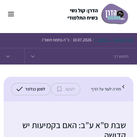
דלג
תוכן
Daf – זבחים נ״ו
Today’s
/
10.07.2026
/
כ״ה בתמוז תשפ״ו
חזרה לעוד על הדף
לעקוב
לסמן כנלמד
שבת ס”א ע”ב: האם בקמיעות יש
קדושה