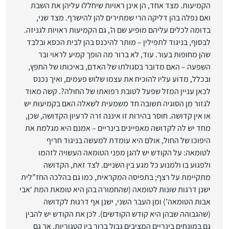
הקמיעות. מצד אחד, הן אינן ראויות שיחללו עליהן את השבת
ואם נפלה בהן דליקה הרי שמתירים להן להישרף. מצד שני,
בדומה לכלים עליהם מופיע שם ה’, גם הקמיעות ראויות לגניזה.
לבסוף, בניגוד לתפילין – מותר להיכנס בהן לבית הכסא ובלבד
שהן מחופות בעור. עוד, לא ברור מה הופך קמיע לראוי ובר
השפעה – האם מדובר בסגולתו של האדם, באיכותו של החפץ,
ובכלל, מדוע עליו להוכיח את עצמו שלוש פעמים, ואיך נכנס
לכאן עניין המזל שפעל לטובת רפואתו של החולה?. קשה מאוד
לגזור מן הסוגיה תשובה חד משמעית לשאלה האם בקמיעות יש
או אין קדושה. חוסר בהירות זו איננה זרה לרעיון הקדושה, שכן,
מחד יש לה לקדושה מאפיינים בינריים – אמנם היא מגלמת את
היפוכו של החול, אולם היא עומדת למעשה בניגוד חריף
לטומאה: על הקודש יש להגן מפני הטומאה העשויה לזהמו
ולפגוע בו ולמנוע כל מגע בין השניים. לצד זאת, הקדושה
מתקיימת על רצף; בתפיסה המקראית, כמו גם בהלכה החז”לית
ישנן דרגות שונות לטומאה (שהחמורה בהן היא טומאת המת ‘אבי
אבות הטומאה’) ומן העבר השני, ישנן אף דרגות לקדושה
(שהגבוהה שבהן היא קודש הקודשים). לכן את הקודש יש להבין
גם במונחים בינריים המציבים גבול ברור בין קטגוריות, אך גם