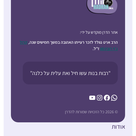
אתר הדרן מוקדש על ידי:
הרב ארט גוולד לזכר רעייתו האהובה במשך חמישים שנה,
קרול
ג’וי רובינסון
ז”ל.
"רבות בנות עשו חיל ואת עלית על כלנה”
YouTube
Instagram
Facebook
WhatsApp
© 2026 כל הזכויות שמורות להדרן
אודות