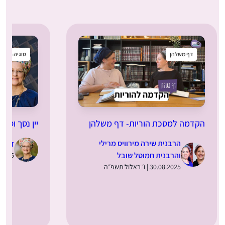
דף משלהן
סוגיה בקטנ
הקדמה למסכת הוריות- דף משלהן
יין נסך וסתם
הרבנית שירה מירוויס מרילי
ד”ר מ
והרבנית חמוטל שובל
28.08.2025 | 
30.08.2025 | ו׳ באלול תשפ״ה