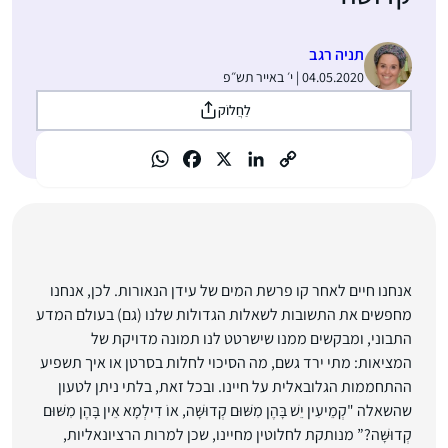
תניה רגב
04.05.2020 | י׳ באייר תש״פ
לַחֲלוֹק
אנחנו חיים לאחר קו פרשת המים של עידן הנאורות. לכן, אנחנו
מחפשים את התשובות לשאלות הגדולות שלנו (גם) בעולם המדע
התבוני, ומבקשים ממנו שישרטט לנו תמונה מדויקת של
המציאות: מתי ירד גשם, מה הסיכוי לחלות בסרטן או איך תשפיע
ההתחממות הגלובאלית על חיינו. ובכל זאת, בלתי ניתן לטעון
שהשאלה "קְמֵיעִין יֵשׁ בָּהֶן מִשּׁוּם קְדוּשָּׁה, אוֹ דִילְמָא אֵין בָּהֶן מִשּׁוּם
קְדוּשָּׁה?” מנותקת לחלוטין מחיינו, שכן למרות הרציונאליות,