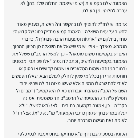
האמונה שלנו בקמיעות (יש מי שיאמר: התלות שלנו בהן) לא
עברה לחלוטין מן העולם.
אז מה יש לחז”ל להוסיף לנו בהקשר זה? ראשית, מעניין מאוד
לחשוב על עצם השאלה – האמנם קמיע מחזיק בסוג של קדושה?
מחד, בחלקם יש "אוֹתִיּוֹת וּמֵעִנְיָנוֹת הַרְבֵּה שֶׁבַּתּוֹרָה”, כדברי
הגמרא. מאידך – אולי יש מי שישאל את השאלה מן הכיוון ההפוך,
האם יש בקמיעות משום טומאה? – כך למשל הרמב”ם ששלל את
האמונה בקמיעות ולחשים, וכתב לדוגמה: "אלו שכותבין מבפנים
(בתוך המזוזה) שמות המלאכים או שמות קדושים או פסוק או
חותמות הרי הן בכלל מי שאין לו חלק לעולם הבא, שאלו הטפשים
לא די להם שבטלו המצוה אלא שעשו מצוה גדולה שהיא יחוד
השם של הקב”ה ואהבתו ועבודתו כאילו היא קמיע” (רמב”ם ה’
תפילין פ”ה ד). התפיסה של הרמב”ם חד משמעית: אמונה
בקב”ה – כן, אמונה בקמעות כתובים – לא! (ראו למשל: "ולא
יעלה במחשבתך שגעון כותבי הקמעות” מו”נ א ס”א). אצל חז”ל
לעומת זאת הגישה מורכבת יותר.
הסוגיה במסכת שבת דף ס”א מחזיקה ביחס אמביוולנטי כלפי