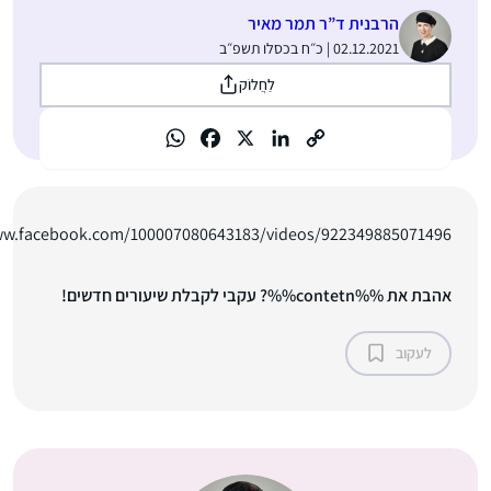
הרבנית ד”ר תמר מאיר
02.12.2021 | כ״ח בכסלו תשפ״ב
לַחֲלוֹק
https://www.facebook.com/100007080643183/videos/9223498850
%? עקבי לקבלת שיעורים חדשים!
וב