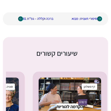
ורי תענית: מבוא
ברכה וקללה – גפ”ת 81
שיעורים קשורים
 משלהן
סוגיה בקטנה