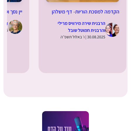
ה למסכת הוריות- דף משלהן
יין נסך וסתם יינם בימינ
הרבנית שירה מירוויס מרילי
ד”ר מירב (טובול
והרבנית חמוטל שובל
28.08.2025 | ד׳ באלול תשפ״ה
30.08.2025 | ו׳ באלול תשפ״ה