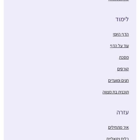
ד
ומי
 הדף
ועדים
בת מצווה
חילים
זואליים