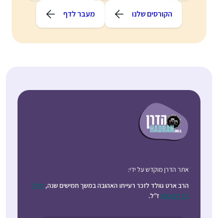
הקורסים שלנו
מעבר לדף
ר הדרן מוקדש על ידי:
ב ארט גוולד לזכר רעייתו האהובה במשך חמישים שנה,
קרול
י רובינסון
ז”ל.