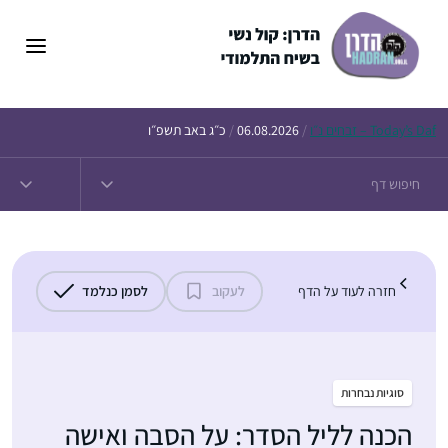
דלג
תוכן
Daf – זבחים נ״ו
Today’s
/
06.08.2026
/
כ״ג באב תשפ״ו
חזרה לעוד על הדף
לעקוב
לסמן כנלמד
סוגיות נבחרות
הכנה לליל הסדר: על הסבה ואישה