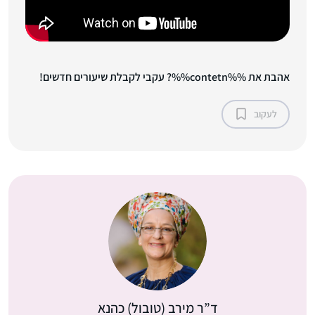
אהבת את %%contetn%%? עקבי לקבלת שיעורים חדשים!
לעקוב
ד”ר מירב (טובול) כהנא