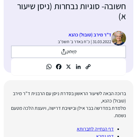
חשובה- סוגיות נבחרות (ניסן שיעור
א)
ד”ר מירב (טובול) כהנא
31.03.2022 | כ״ח באדר ב׳ תשפ״ב
לַחֲלוֹק
ברוכה הבאה לשיעור הראשון בסדרת ניסן
עם הרבנית ד”ר מירב
(טובול) כהנא,
מלמדת במדרשה בבר אילן ובישיבת דרישה, ויועצת הלכה מטעם
נשמת.
דף הנחייה לחברותא
דפי גמרא