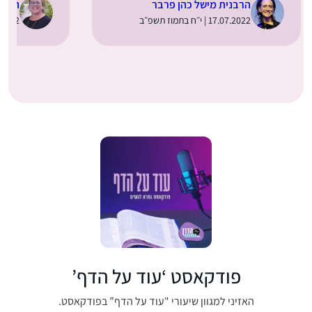
הרבנית מישל כהן פרבר
הרבנ
17.07.2022 | י״ח בתמוז תשפ״ב
30.06.2022 | 
פודקאסט ‘עוד על הדף’
האזיני למגוון שיעורי "עוד על הדף” בפודקאסט.