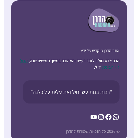
אתר הדרן מוקדש על ידי:
הרב ארט גוולד לזכר רעייתו האהובה במשך חמישים שנה,
קרול
ג’וי רובינסון
ז”ל.
"רבות בנות עשו חיל ואת עלית על כלנה”
YouTube
Instagram
Facebook
WhatsApp
© 2026 כל הזכויות שמורות להדרן