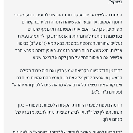
בשוקא”.
המתח השלישי הקיים בעיקר רובד הפרשני לסוגיה, נובע משינוי
הזמן והמקום. אך טבעי הוא שיוהרה תהיה תלויה בהקשרים
מסוימים, שכן לצד המציאות המשתנה חלים אף שינויים
בפרשנות הניתנת להתנהגות זו או אחרת. כך לדוגמה, נעילת
נעליים שחורות הנתפסת במסכת בבא קמא (נ”ט ע”ב) כביטוי
אבלות, היא מעשה רווח ביותר בזמננו. באופן דומה מפרש הרב
אלישיב את האיסור החל על חתן לקרוא קריאת שמע:
"דבזמן חז”ל כיוונו בקריאת שמע כדין ואם היה טרוד בלילה
הראשון אי אפשר לכוין אלא אם כן יתאמץ בהתאמצות מיוחדת
ואם קורא אינו כשאר כל אדם אלא מראה שיכול לכוין והוי יוהרא”
(פסחים נ”ה ע”א).
דוגמה נוספת לפערי הדורות, הקשורה למצוות נוספות – כגון
הנחת תפילין של ר”ת או לבישת ציצית, ניתן להביא מדבריו של
מנחם אלון:
"מן הראוי להעיר, באשר לנימוק של "מיחזי כיוהרא” כי לעניינים