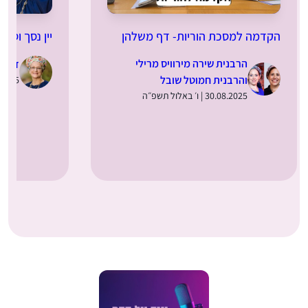
הקדמה למסכת הוריות- דף משלהן
יין נסך וסתם
הרבנית שירה מירוויס מרילי
ד”ר מ
והרבנית חמוטל שובל
28.08.2025 | 
30.08.2025 | ו׳ באלול תשפ״ה