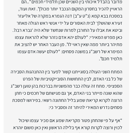
מדובר בהבדל איכותי בין השניים שכן תלמידי חכמים "..הם
הראויין להכיר בחסרון המקום הנכבד יותר מכולן”. זאת ועוד,
במסכת בבא קמא (נ”ט ע”ב) דנה הגמרא במקרה של אליעזר
זעירא שהושלך לבית האסורים על ידי אנשי ראש הגולה מאחר
וביטא את אבלו על החורבן למרות שנחשד שלא היה ‘גברא רבה’.
כאן מפרש המאירי: "לעולם יהא אדם נזהר שלא להראות עצמו
מתיהר ביותר ממה שאין ראוי לו”. מן העבר האחר יש להציב את
המימרא של רשב”ג במשנה פסחים: "לעולם יעשה אדם עצמו
תלמיד חכם”.
המתח השני העולה בסוגייתנו קשור לפער בין ההתנהגות הסבירה
של כל בני האדם, לבין התחושות הסובייקטיביות של הפרט
הספציפי. מתח זה עולה כבר מהמשניות בברכות בהן טוען רשב”ג
שהוא שונה מייתר בני האדם, אך גם מגישתם של חכמים כי חתן
הרוצה לקרוא קריאת שמע בליל החתונה רשאי. בפירושו למסכת
פסחים נדרש המאירי להיתר זה ומסביר כי:
"אף על פי שהחתן פטור מקריאת שמע אם מכיר עצמו שיכול
לכוין ורוצה לקרות קורא אף בלילה הראשון ואין כאן משום יוהרא