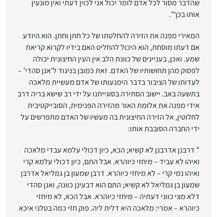
שהדבר מסור לכל אדם לומר יכול אני לכוין דעתי ואין מונעין
אותו בכך”.
המאירי מפנה את הזירה להחלטתו של כל חתן וחתן. הוא היודע
אם דעתו מוסחת, הוא היכול להחליט האם בידיו לקרוא קריאת
שמע. ואכן, בעניינים של כוונת הלב אין העין החיצונית יכולה
לפסוק מהן תחושותיו של האדם. זאת כמובן בניגוד ל’אנן סהדי’ –
לעדותו של הציבור בדבר הימנעותו של אדם מעשיית מלאכה
בתשעה באב. יישוב הסתירה בסוגייתנו על ידי רב שישא בריה דרב
אידי מפנה את אלומת האור מהזירה הפנימית, הסובייקטיבית
לחלוטין, אל הזירה החיצונית בה מעשיו של האדם מתפרשים על
ידי החברה הסובבת אותו:
” דרבנן אדרבנן לא קשיא; הכא, כיון דכולי עלמא עבדי מלאכה
ואיהו לא עביד – מיחזי כיוהרא. אבל התם, כיון דכולי עלמא קרי
ואיהו נמי קרי – לא מיחזי כיוהרא. דרבן שמעון בן גמליאל אדרבן
שמעון בן גמליאל לא קשיא; התם הוא דבעינן כוונה, ואנן סהדי
דלא מצי כווני דעתיה – מיחזי כיוהרא. אבל הכא, לא מיחזי
כיוהרא – אמרי: מלאכה היא דלית ליה. פוק חזי כמה בטלני איכא