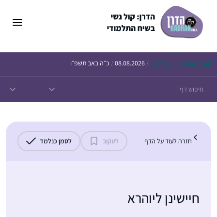
דלג
תוכן
Daf – זבחים נ״ו
Today’s
/
08.08.2026
/
כ״ה באב תשפ״ו
חזרה לעוד על הדף
לעקוב
לסמן כנלמד
חיישינן ליוהרא