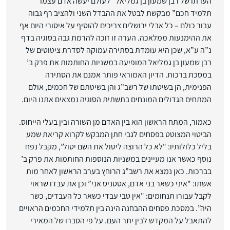
הערתו של רבן שמעון בן גמליאל "לעולם יעשה אדם עצמו
תלמיד חכם” מבקשת לבטל את ההבדל השני ולהציב רף גבוה
עבור כולם – כל אבלי ירושלים צריכים להוסיף על איסורי היום אף
את ההימנעות ממלאכה. הערה זו זוכה להרמת גבה בסוגיה בדף
נ”ה ע”א, שכן היא עומדת בסתירה עמוקה לסדרת ציטוטים של
רבן שמעון בן גמליאל המופיעה במשניות החותמות את פרק ב’
במסכת ברכות. הדיון האמוראי פותר אמנם את הסתירה
הפנימית, הן בשיטתו של רשב”ג והן בשיטתם של חכמים, אולם
המתחים הגדולים המונחים בתשתית הסוגיה נמצאים אתנו היום.
כאמור, המתח הראשון הוא בין האדם מן השורה ובין בעלי הייחוס.
הביטוי המצוטט בפסחים לגבי חתן המבקש לקרוא קריאת שמע
בליל כלולותיו: "לא כל הרוצה ליטול את השם יטול”, מקבל נפח
נוסף כאשר אנו מעיינים במשניות הנוספות החותמות את פרק ב’
בברכות. כאן נמצא את רשב”ג הרוחץ בערב הראשון לאחר מות
אשתו: "איני כשאר בני אדם, אסטניס אני” וכן את עבדו שראוי
לקבל עבורו תנחומים: "אין טבי עבדי כשאר כל העבדים, כשר
היה”. במסכת פסחים ההבחנה הינה בין תלמידי החכמים הראויים
להתאבל על המקדש לבין יתר העם. על פי הסברו של המאירי