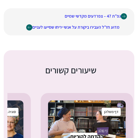
גפ”ת 47 – צפרדעים מקדשי שמיים
מדוע חז”ל העבירו ביקורת על אנשי יריחו שסייעו לעניים
שיעורים קשורים
דף משלהן
סוגיה בקטנ