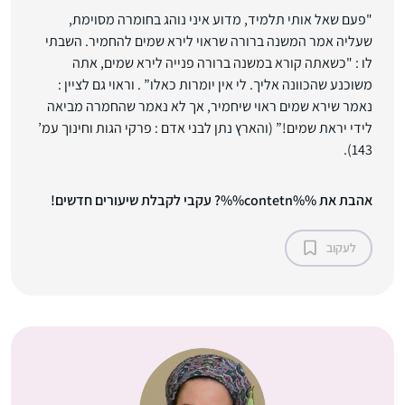
"פעם שאל אותי תלמיד, מדוע איני נוהג בחומרה מסוימת,
שעליה אמר המשנה ברורה שראוי לירא שמים להחמיר. השבתי
לו : "כשאתה קורא במשנה ברורה פנייה לירא שמים, אתה
משוכנע שהכוונה אליך. לי אין יומרות כאלו” . וראוי גם לציין :
נאמר שירא שמים ראוי שיחמיר, אך לא נאמר שהחמרה מביאה
לידי יראת שמים!” (והארץ נתן לבני אדם : פרקי הגות וחינוך עמ’
143).
אהבת את %%contetn%%? עקבי לקבלת שיעורים חדשים!
לעקוב