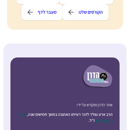
הקורסים שלנו
מעבר לדף
אתר הדרן מוקדש על ידי:
הרב ארט גוולד לזכר רעייתו האהובה במשך חמישים שנה,
קרול
ג’וי רובינסון
ז”ל.