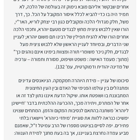
אחרים שבקשר אליהם מובא נימוק זה בעולמה של הלכה, לא
תמיד היה בו כדי להביא לכלל איסור המקובל על הכל. כך, דרך
משל, חלק מגדולי הלכה ומקובלים כגון רבי יצחק לוריא, האר”י,
הורו שאין ללבוש ציצית מחוץ לבגדים מטעם יוהרא, וחכמי הלכה
אחרים הורו שלא להניח תפילין של רבינו תם משום יוהרא; לעניין
שני הדברים, ובמיוחד לעניין הראשון שלא ללבוש ציצית מעל
לבגדים, חלק ניכר משומרי תורה ומצוות בימינו אינם נוהגים כך”
(מתוך: מעמד האישה : משפט ושיפוט, מסורת ותמורה – ערכיה
של מדינה יהודית ודמוקרטית, עמ’ 132).
סיכומו של עניין – מידת היוהרה חמקמקה. הניואנסים עדינים
ומתנהלים בין עולמו הפנימי של האדם ובין העין החיצונית
המתבוננת בו ושופטת אותו. שיקול הדעת איננו נתון לצד זה או
אחר של המתרס, ויתירה מכך, ההכרעה ההלכתית בדבר ‘חיישינן
ליוהרא’ משתנה בהתאם לנסיבות המקום והזמן. המתחים שצוינו
ימשיכו כנראה ללוות את סוגיית ‘מיחזי כיוהרא’ ויישארו בלתי
פתירים. יפה לסיים בציטוט מספרו של הרב עמיטל ז”ל, שאמנם
מביע עמדה נחרצת בענייננו, אך בה בעת מחנך למידת הענווה: