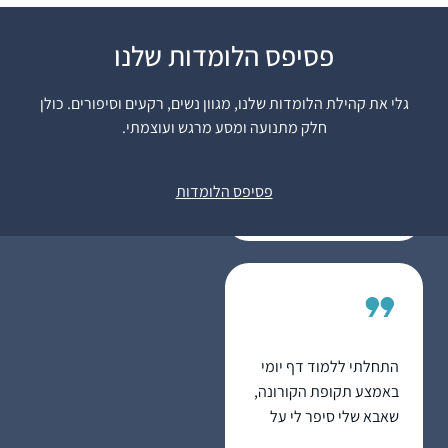
פסיפס הלומדות שלנו
אחרי שראיתי את הסיום
הנשי של הדף היומי
גלי את קהילת הלומדות שלנו, מגוון נשים, רקעים וסיפורים. כולן
בבנייני האומה זה ריגש
חלק מתנועה ומסע מרגש ועוצמתי.
אותי ועורר בי את הרצון
רבקה שלוס
להצטרף. לא למדתי
בית שמש,
גמרא קודם לכן בכלל, אז
פסיפס הלומדות
ישראל
הכל היה לי חדש, ולכן אני
לומדת בעיקר
מהשיעורים פה בהדרן,
בשוטנשטיין או בחוברות
ושיננתם.
התחלתי ללמוד דף יומי
באמצע תקופת הקורונה,
שאבא שלי סיפר לי על
קבוצה של בנות שתיפתח