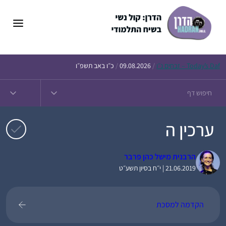
דלג
תוכן
Daf – זבחים נ״ו
Today’s
/
09.08.2026
/
כ״ו באב תשפ״ו
ערכין ה
הרבנית מישל כהן פרבר
21.06.2019 | י״ח בסיון תשע״ט
הקדמה למסכת