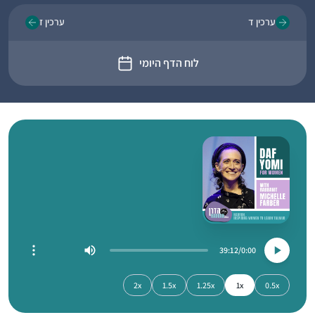
ערכין ד
ערכין ז
לוח הדף היומי
39:12
0:00
2x
1.5x
1.25x
1x
0.5x