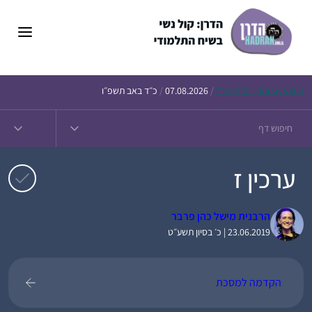
דלג
תוכן
Daf – זבחים נ״ו
Today’s
/
07.08.2026
/
כ״ד באב תשפ״ו
ערכין ז
הרבנית מישל כהן פרבר
23.06.2019 | כ׳ בסיון תשע״ט
הקדמה למסכת