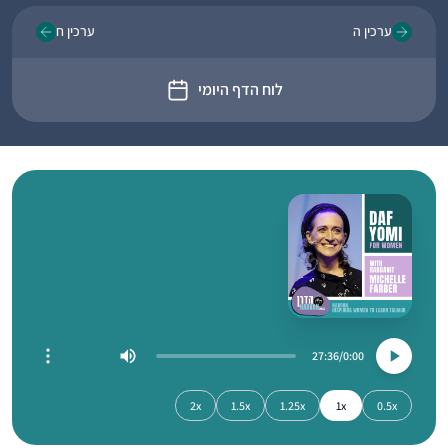
ערכין ה
ערכין ח
לוח הדף היומי
27:36
0:00
2x
1.5x
1.25x
1x
0.5x