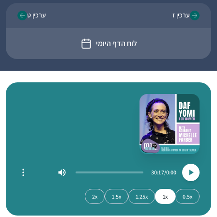
ערכין ז
ערכין ט
לוח הדף היומי
30:17
0:00
2x
1.5x
1.25x
1x
0.5x