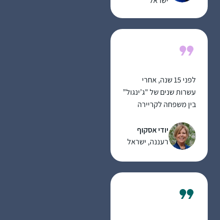
ישראל
הכל היה לי חדש, ולכן אני
לומדת בעיקר
מהשיעורים פה בהדרן,
בשוטנשטיין או בחוברות
ושיננתם.
לפני 15 שנה, אחרי
עשרות שנים של "ג’ינגול”
בין משפחה לקריירה
תובענית בהייטק,
הצטרפתי לשיעורי גמרא
יודי אסקוף
במתן רעננה. הלימוד
רעננה, ישראל
המעמיק והייחודי של
הרבנית אושרה קורן יחד
עם קבוצת הנשים
המגוונת הייתה חוויה
מאלפת ומעשירה. לפני
כשמונה שנים כאשר