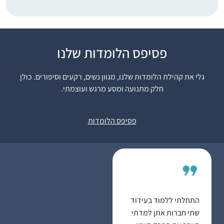
פסיפס הלומדות שלנו
אחי, שלומד דף יומי
ממסכת ברכות, חיפש
גלי את קהילת הלומדות שלנו, מגוון נשים, רקעים וסיפורים. כולן
חברותא ללימוד מסכת
חלק מתנועה ומסע מרגש ועוצמתי.
ראש השנה והציע לי.
החברותא היתה מאתגרת
שולמית סבן
טכנית ורוב הזמן נעשתה
נוקדים, ישראל
פסיפס הלומדות
דרך הטלפון, כך שבסיום
המסכת נפרדו דרכינו.
אחי חזר ללמוד לבד, אבל
אני כבר נכבשתי בקסם
הגמרא ושכנעתי את
האיש שלי להצטרף אלי
התחלתי ללמוד בעידוד
למסכת ביצה. מאז
שתי חברות אתן למדתי
המשכנו הלאה, ועכשיו