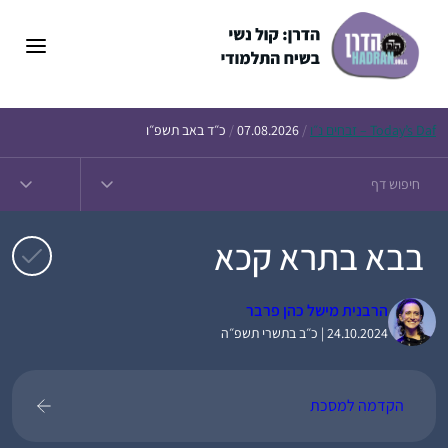
דלג
תוכן
Daf – זבחים נ״ו
Today’s
/
07.08.2026
/
כ״ד באב תשפ״ו
בבא בתרא קכא
הרבנית מישל כהן פרבר
24.10.2024 | כ״ב בתשרי תשפ״ה
הקדמה למסכת