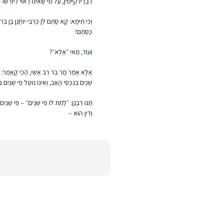
דְּבָרָיו קַיָּימִין, עַל מִי שֶׁאֵינוֹ רָאוּי לְיוֹרְשׁוֹ –
וְכִי תֵּימָא: קָא סָתַם לַן כְּרַבִּי יוֹחָנָן בֶּן
כַּסְּתָם!
וְעוֹד, מַאי ״אֶלָּא״?
אֶלָּא אָמַר מָר בַּר רַב אָשֵׁי, הָכִי קָאָמַר: אֶחָ
שְׁנַיִם בְּנִכְסֵי הָאָב, וְאֵינוֹ נוֹטֵל פִּי שְׁנַיִם 
תָּנוּ רַבָּנַן: ״לָתֶת לוֹ פִּי שְׁנַיִם״ – פִּי שְׁנַי
וְדִין הוּא –