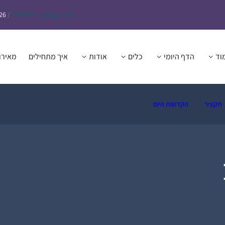
Daf – זבחים נ״ו
Today’s
/
26
וד
הדף היומי
כלים
אודות
איך מתחילים
מאירו
תקציר
הקדשות היום