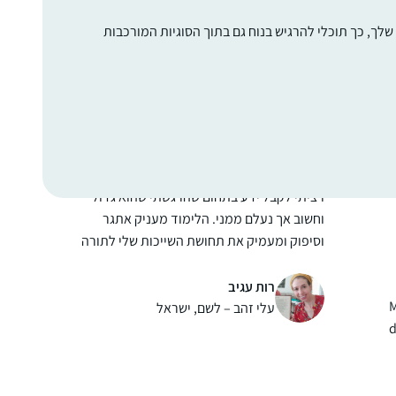
המשפחה והסביבה מתפעלים ותומכים.
שרה פוּקס
לך, כך תוכלי להרגיש בנוח גם בתוך הסוגיות המורכבות
בלימוד שלי אני מתפעלת בעיקר מכך שכדי
כפר אדומים, ישראל
ך
ללמוד גמרא יש לדעת ולהכיר את כל הגמרא. זו
י
מעין צבת בצבת עשויה שהיא עצומה בהיקפה.”
ל
רציתי לקבל ידע בתחום שהרגשתי שהוא גדול
ות
וחשוב אך נעלם ממני. הלימוד מעניק אתגר
וסיפוק ומעמיק את תחושת השייכות שלי לתורה
וליהדות
רות עגיב
M
עלי זהב – לשם, ישראל
d