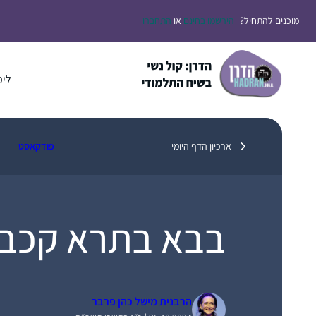
דלג
מוכנים להתחיל?
הירשמו בחינם
או
התחברו
תוכן
לימ
ארכיון הדף היומי
פודקאסט
בבא בתרא קכב
הרבנית מישל כהן פרבר