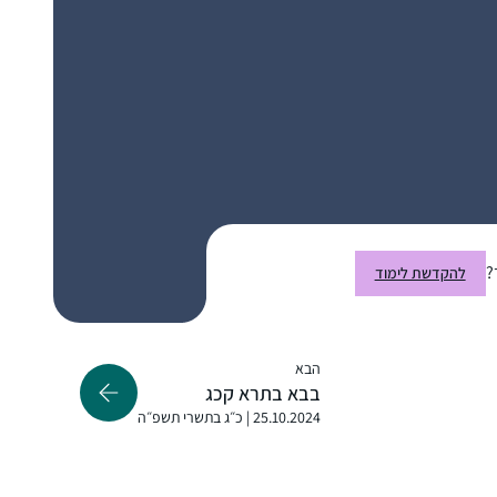
התחלתי ללמוד בעידוד שתי חברות אתן למדתי
בעבר את הפרק היומי במסגרת 929.
בבית מתלהבים מאוד ובשבת אני לומדת את
הדף עם בעלי שזה מפתיע ומשמח מאוד! לימוד
הדף הוא חלק בלתי נפרד מהיום שלי. לומדת
מרים ונגרובר
?
להקדשת לימוד
בצהריים ומחכה לזמן הזה מידי יום…
אפרת, ישראל
הבא
בבא בתרא קכג
25.10.2024 | כ״ג בתשרי תשפ״ה
התחלתי ללמוד דף יומי בסבב הקודם. זכיתי