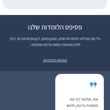
פסיפס הלומדות שלנו
התחלתי ללמוד בסבב
הנוכחי לפני כשנתיים
גלי את קהילת הלומדות שלנו, מגוון נשים, רקעים וסיפורים. כולן
.הסביבה מתפעלת
חלק מתנועה ומסע מרגש ועוצמתי.
ותומכת מאוד. אני
משתדלת ללמוד מכל
יעל אשר
ההסכתים הנוספים שיש
יהוד, ישראל
פסיפס הלומדות
באתר הדרן. אני עורכת
כל סיום מסכת שיעור
בביתי לכ20 נשים
שמחכות בקוצר רוח
למפגשים האלו.
אחי, שלומד דף יומי
ממסכת ברכות, חיפש