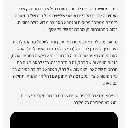
כיצד מחושב פי שניים לבכור – האם כפול שניים מהחלק שכל
האחים האחרים מקבלים או שני שלישים מכל הרכוש? התשובה
נלמדת ממספר פסוקים והגמרא מסבירה מדוע כולם נחוצים.
רבות מההוכחות הן מהבכורה שקיבל יוסף.
מדוע יעקב לקח את במכורה מראובן ונתן ליוסף? מההתחלה, זה
היה צריך להינתן לבן רחל (כפי שנלמד מבראשית לז:ב), אבל
לאה הייתה ראויה שבנה יהיה הבכור כי היא ביקשה רחמים. אולם,
בזכות הצניעות של רחל, זה הוחזר לבנה. כדי להסביר מה הם
הרחמים של לאה והצניעות של רחל, הגמרא מרחיבה בפירוט רב
על הסיפור כיצד יעקב רצה להתחתן עם רחל אך התחתן תחילה
עם לאה.
ברייתא מתארת דברים שונים שבהם הבכור מקבל פי שניים
והגמרא מסבירה כל מקרה.