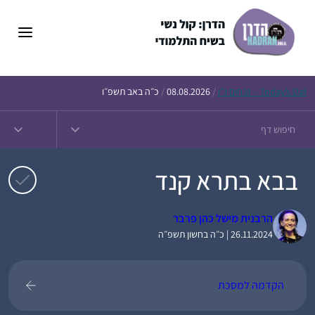
דלג
תוכן
Daf – זבחים נ״ו
Today’s
/
08.08.2026
/
כ״ה באב תשפ״ו
בבא בתרא קנד
הרבנית מישל כהן פרבר
26.11.2024 | כ״ה בחשון תשפ״ה
הקדמה למסכת