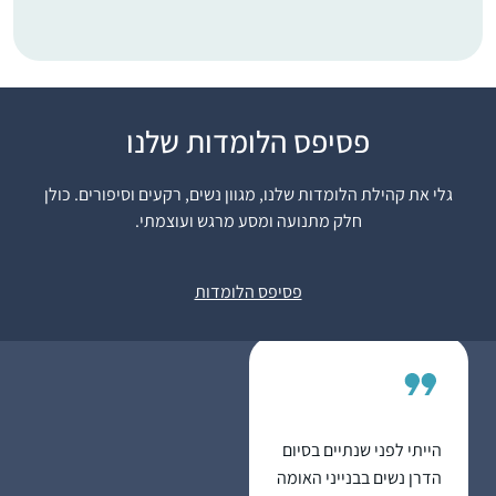
באירוע של הדרן בנייני
פסיפס הלומדות שלנו
האומה. בהשראתה של
אמי שלי שסיימה את
גלי את קהילת הלומדות שלנו, מגוון נשים, רקעים וסיפורים. כולן
הש”ס בסבב הקודם
חלק מתנועה ומסע מרגש ועוצמתי.
ובעידוד מאיר , אישי,
רוית קלך
וילדיי וחברותיי ללימוד
מודיעין, ישראל
פסיפס הלומדות
במכון למנהיגות הלכתית
של רשת אור תורה סטון
ומורתיי הרבנית ענת
נובוסלסקי והרבנית
דבורה עברון, ראש המכון
למנהיגות הלכתית.
הייתי לפני שנתיים בסיום
הלימוד מעשיר את יומי,
הדרן נשים בבנייני האומה
מחזיר אותי גם למסכתות