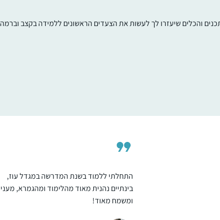
תכנים והכלים שיעזרו לך לעשות את הצעדים הראשונים ללמידה בקצב וברמה ש
התחלתי ללמוד דף יומי באמצע תקופת הקורונ
שאבא שלי סיפר לי על קבוצה של בנות שתיפתח
ביישוב שלנו ותלמד דף יומי כל יום. הרבה זמן
רציתי להצטרף לזה וזאת הייתה ההזדמנות
בשבילי. הצטרפתי במסכת שקלים ובאמצע
שבות בראלי
הייתה הפסקה קצרה. כיום אני כבר לומדת
עתניאל, ישראל
באולפנה ולומדת דף יומי לבד מתוך גמרא של
טיינזלץ.
התחלתי ללמוד בשנת המדרשה במגדל עוז,
בינתיים נהנית מאוד מהלימוד ומהגמרא, מעניי
ומשמח מאוד!
משתדלת להצליח לעקוב כל יום, לפעמים