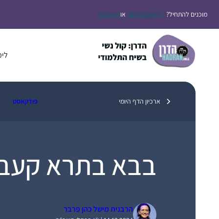
דלג
מוכנים להתחיל?
הירשמו בחינם
או
התחברו
תוכן
לימ
ארכיון הדף היומי
פודקאסט
בבא בתרא קעב
הרבנית מישל כהן פרבר