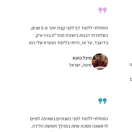
ן
סדר בלמוד תורה, שתמיד היה (ועדיין) שאיפה.
אבל אין כמו קביעות
התחלתי ללמוד דף לפני קצת יותר מ-5 שנים,
כשלמדתי רבנות בישיבת מהר”ת בניו יורק.
בדיעבד, עד אז, הייתי בלימוד הגמרא שלי כמו
מישהו שאוסף חרוזים משרשרת שהתפזרה, פה
משהו ושם משהו, ומאז נפתח עולם ומלואו….
מיכל כהנא
י
הדף נותן לי לימוד בצורה מאורגנת, שיטתית,
חיפה, ישראל
יום-יומית, ומלמד אותי לא רק ידע אלא את
השפה ודרך החשיבה שלנו. לשמחתי, יש לי
סביבה תומכת וההרגשה שלי היא כמו בציטוט
שבחרתי: הדף משפיע לטובה על כל היום שלי.
ה
ו.
התחלתי ללמוד לפני כשנתיים בשאיפה לסיים
גם
לראשונה מסכת אחת במהלך חופשת הלידה.