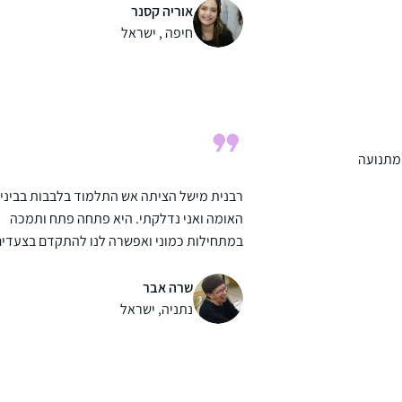
משלימה קצת בהמשך השבוע.. מרגישה שיש עוג
אוריה קסנר
מקובע ביום שלי והוא משמח מאוד!
חיפה , ישראל
 מתנועה
רבנית מישל הציתה אש התלמוד בלבבות בבינינ
האומה ואני נדלקתי. היא פתחה פתח ותמכה
במתחילות כמוני ואפשרה לנו להתקדם בצעדים
נכונים וטובים. הקימה מערך שלם שמסובב את
הלומדות בסביבה תומכת וכך נכנסתי למסלול
שרה אבר
לימוד מעשיר שאין כמוה. הדרן יצר קהילה גדול
נתניה, ישראל
וחזקה שמאפשרת התקדמות מכל נקודת מוצא.
יש דיבוק לומדות שמחזק את ההתמדה של כולנ
כל פניה ושאלה נענית בזריזות ויסודיות. תודה 
למגי על כל העזרה.