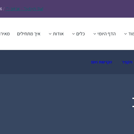
Daf – זבחים נ״ו
Today’s
/
26
וד
הדף היומי
כלים
אודות
איך מתחילים
מאירו
תקציר
הקדשות היום