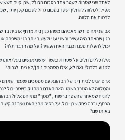
לאחד שני שטרות לשטר אחד בסכום הכולל, שכן קיים חשש של
אפילו למלווה להחליף שטר בסכום גדול לסכום קטן יותר, שכ
לרמות את הלווה.
אם שני אחים ירשו מאביהם משהו כגון בית מרחץ או בית בד ש
כגון שהאחד היה עשיר והשני עני ולעשיר יותר בני משפחה או 
יכול להעלות טענה כנגד האח העשיר? על מה הדבר תלוי?
אילו כללים חלים על שטרות כאשר יש שני אנשים בעלי אותו ש
למנוע בלבול? ואם לא, אילו מסמכים ניתן/לא ניתן לגבות?
אדם הגיע לבית דינו של רב הונא עם מסמכים שאמרו שאדם 
והמלווה לא הוזכר בשמו. האם האדם המחזיק בשטר יכול לגבות
להניח שמאחר שהשטר ברשותו, "ממך” מתייחס אליו? רב הונא
הכסף, ורבה פסק שכן יכול. על בסיס מה? האם ואיך זה קשור
באותו שם?