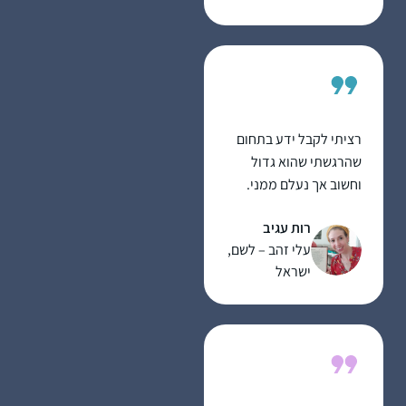
רציתי לקבל ידע בתחום
שהרגשתי שהוא גדול
וחשוב אך נעלם ממני.
הלימוד מעניק אתגר
רות עגיב
וסיפוק ומעמיק את
עלי זהב – לשם,
תחושת השייכות שלי
ישראל
לתורה וליהדות