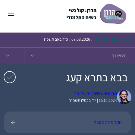
דלג
תוכן
Daf – זבחים נ״ו
Today’s
/
07.08.2026
/
כ״ד באב תשפ״ו
בבא בתרא קעג
הרבנית מישל כהן פרבר
15.12.2024 | י״ד בכסלו תשפ״ה
הקדמה למסכת