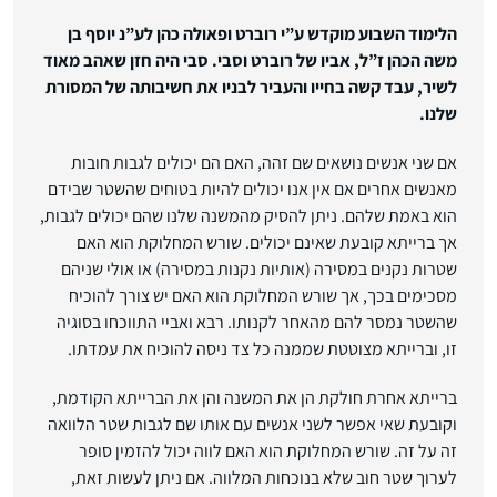
הלימוד השבוע מוקדש ע”י רוברט ופאולה כהן לע”נ יוסף בן
משה הכהן ז”ל, אביו של רוברט וסבי. סבי היה חזן שאהב מאוד
לשיר, עבד קשה בחייו והעביר לבניו את חשיבותה של המסורת
שלנו.
אם שני אנשים נושאים שם זהה, האם הם יכולים לגבות חובות
מאנשים אחרים אם אין אנו יכולים להיות בטוחים שהשטר שבידם
הוא באמת שלהם. ניתן להסיק מהמשנה שלנו שהם יכולים לגבות,
אך ברייתא קובעת שאינם יכולים. שורש המחלוקת הוא האם
שטרות נקנים במסירה (אותיות נקנות במסירה) או אולי שניהם
מסכימים בכך, אך שורש המחלוקת הוא האם יש צורך להוכיח
שהשטר נמסר להם מהאחר לקנותו. רבא ואביי התווכחו בסוגיה
זו, וברייתא מצוטטת שממנה כל צד ניסה להוכיח את עמדתו.
ברייתא אחרת חולקת הן את המשנה והן את הברייתא הקודמת,
וקובעת שאי אפשר לשני אנשים עם אותו שם לגבות שטר הלוואה
זה על זה. שורש המחלוקת הוא האם לווה יכול להזמין סופר
לערוך שטר חוב שלא בנוכחות המלווה. אם ניתן לעשות זאת,