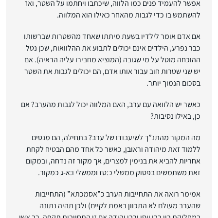
אפשר להעמיד פנים כמו הלווה, שיכתבו ויחתמו על השטר, ואז
להשתמש בו כדי לגבות מהאחר כאילו הוא המלווה.
אם אדם אומר לילדיו בשעת מיתתו שאחד מהשטרות שברשותו
כבר נפרע, הילדים אינם יכולים לתבוע את ההלוואות, שכן נטל
ההוכחה מוטל על מי שגובה (המוציא מחבירו עליה הראיה). אם
יש שני שטרות חוב עבור אותו אדם, הם יכולים לגבות את השטר
בסכום הנמוך יותר.
כאשר יש הלוואה עם ערב, האם המלווה יכול לגבות מהערב? אם
כן, באילו נסיבות?
מה המקור מהתנ”ך לשיעבודו של ערב? בתחילה, הם מנסים
ללמוד זאת מיהודה וראובן, כאשר כל אחד מהם הבטיח לקחת
אחריות להביא את בנימין למצרים, אך מקור זה נדחה, ובמקום
זאת משתמשים בפסוק ממשלי כ:טז וממשלי ו:א-ג כמקור.
אמימר רואה את התחייבות הערב כ”אסמכתא” (התחייבות
שהערב מעולם לא התכוון באמת לקיים) ולכן תהיה נתונה
במחלוקת בין רבי יוסי ורבי יהודה אם זו התחייבות תקפה. רב אשי