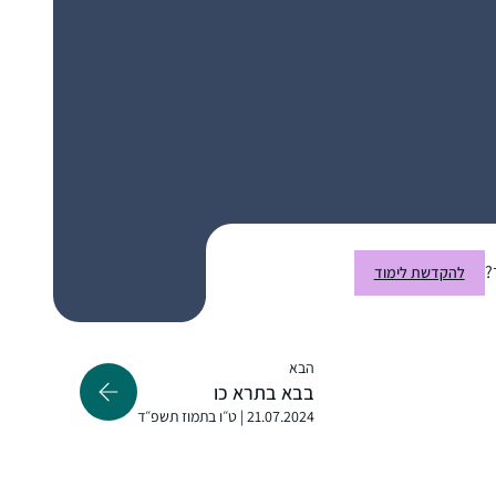
הדף נותן לי לימוד בצורה מאורגנת, שיטתית,
חיפה, ישראל
יום-יומית, ומלמד אותי לא רק ידע אלא את
השפה ודרך החשיבה שלנו. לשמחתי, יש לי
סביבה תומכת וההרגשה שלי היא כמו בציטוט
שבחרתי: הדף משפיע לטובה על כל היום שלי.
כבר סיפרתי בסיום של מועד קטן.
הלימוד מאוד משפיעה על היום שלי כי אני
לומדת עם רבנית מישל על הבוקר בזום. זה נותן
?
להקדשת לימוד
טון לכל היום – בסיס למחשבות שלי .זה זכות
גדול להתחיל את היום בלימוד ובתפילה. תודה
שרה ברלוביץ
רבה !
ירושלים, ישראל
הבא
בבא בתרא כו
21.07.2024 | ט״ו בתמוז תשפ״ד