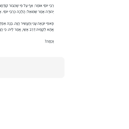
רַבִּי יוֹסֵי אוֹמֵר: אַף עַל פִּי שֶׁהַבּוֹר קוֹדֶמֶת
יְהוּדָה אָמַר שְׁמוּאֵל: הֲלָכָה כְּרַבִּי יוֹסֵי. אָמַ
פָּאפִּי יוֹנָאָה עָנִי וְהֶעֱשִׁיר הֲוָה. בְּנָה אַפַּדְנ
אֲתָא לְקַמֵּיהּ דְּרַב אָשֵׁי, אֲמַר לֵיהּ: כִּי הֲוָאן
וְכַמָּה?