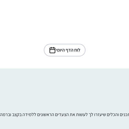
לוח הדף היומי
תכנים והכלים שיעזרו לך לעשות את הצעדים הראשונים ללמידה בקצב וברמה ש
התחלתי ללמוד דף יומי שהתחילו מסכת כתובו
לפני 7 שנים, במסגרת קבוצת לימוד שהתפרקה