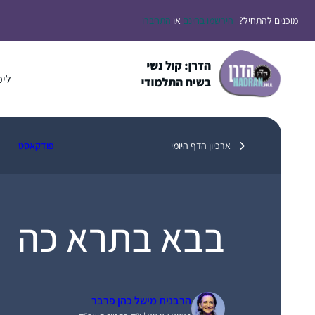
דלג
מוכנים להתחיל?
הירשמו בחינם
או
התחברו
תוכן
לימ
ארכיון הדף היומי
פודקאסט
בבא בתרא כה
הרבנית מישל כהן פרבר