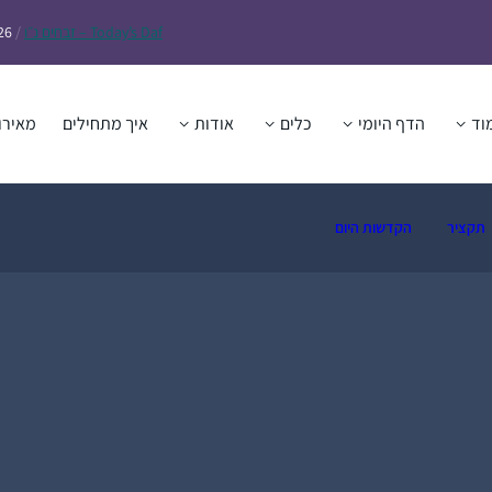
Daf – זבחים נ״ו
Today’s
/
26
וד
הדף היומי
כלים
אודות
איך מתחילים
מאירו
תקציר
הקדשות היום