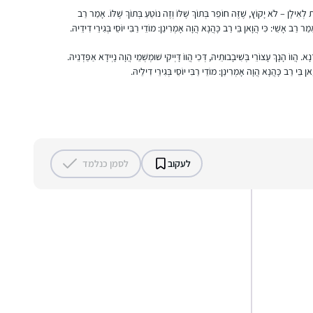
 לְאִילָן – לֹא יָקוֹץ, שֶׁזֶּה חוֹפֵר בְּתוֹךְ שֶׁלּוֹ וְזֶה נוֹטֵעַ בְּתוֹךְ שֶׁלּוֹ. אָמַר רַב
ר רַב אָשֵׁי: כִּי הֲוָאן בֵּי רַב כָּהֲנָא הֲוָה אָמְרִינַן: מוֹדֵי רַבִּי יוֹסֵי בְּגִירֵי דִידֵיהּ.
ָא. הֲווֹ הָנָךְ עָצוֹרֵי בְּשִׁיבָבוּתֵיהּ, דְּכִי הֲווֹ דָּיְיקִי שׁוּמְשְׁמֵי הֲוָה נָיְידָא אַפַּדְנֵיהּ.
 בֵּי רַב כָּהֲנָא הֲוָה אָמְרִינַן: מוֹדֵי רַבִּי יוֹסֵי בְּגִירֵי דִילֵיהּ.
התחלתי בסיום הש”ס, יצאתי באורות. נשברתי
פעמיים, ובשתיהם הרבנית מישל עודדה להמשיך
איפה שכולם בסבב ולהשלים כשאוכל, וכך עשיתי
וכיום השלמתי הכל. מדהים אותי שאני לומדת כל
יום קצת, אפילו בחדר הלידה, בבידוד או בחו”ל.
קרן וינגרטן שרינגטון
לאט לאט יותר נינוחה בסוגיות. לא כולם מבינים
מודיעין, ישראל
לעקוב
לסמן כנלמד
את הרצון, בפרט כפמניסטית. חשה סיפוק גדול
להכיר את המושגים וצורת החשיבה. החלום זה
להמשיך ולהתמיד ובמקביל ללמוד איך מהסוגיות
נוצרה והתפתחה ההלכה.
שמעתי על הסיום הענק של הדף היומי ע”י נשים
בבנייני האומה. רציתי גם.