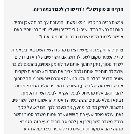
הדף היום מוקדש ע”י ג’ודי שוורץ לכבוד בתה רינה.
אנשים בבית בר מריון ניפצו פשתן והנעורת עף ברוח לשכן והזיק.
האם זה נחשב כנזק ישיר (גירי דידיה) שעליו חייב רבי יוסי? האם
אפשר ללמוד מדיני שבת (זורה והרוח מסייעתו)?
צריך להרחיק את העץ של האדם מהשדה של השכן בארבע אמות
כדי להשאיר מקום לשכן לחרוש. אם השורשים של האדם גדלים
לשדה סמוך, ניתן לחתוך אותם עד לעומק מסוים, בהתאם לסיבה
שבגללה חותכים אותם (למה צריך את המקום). מובאים מקרים
שונים הדנים בהלכות אלו. המשנה אומרת שכאשר מותר לחתוך
את שורשי העץ של השכן, השורשים הולכים אליו. הגמרא מנסה
להבין האם אליו מתייחס לבעל העץ או לבעל השדה הסמוך.
רבינא ועולא מבינים ששש עשרה האמות הראשונות של השורשים
נחשבות לחלק מחובר מהעץ, אך מעבר לכך, הם לא. על סמך
זאת, עולא פוסק שעץ בתוך שש עשרה אמות משדה סמוך נחשב
כגוזל משדה השכן ולכן אין להביא ביכורים מעץ כזה. הגמרא
מנסה להביא מקורות תנאיים כדי להוכיח כיצד עולא הגיע