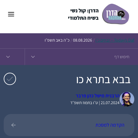
דלג
תוכן
Daf – זבחים נ״ו
Today’s
/
08.08.2026
/
כ״ה באב תשפ״ו
בבא בתרא כו
הרבנית מישל כהן פרבר
21.07.2024 | ט״ו בתמוז תשפ״ד
הקדמה למסכת