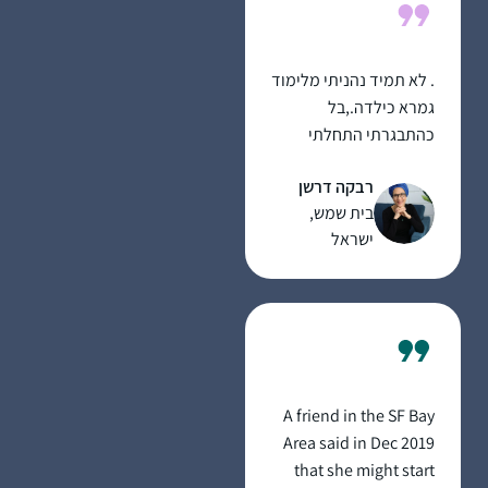
. לא תמיד נהניתי מלימוד
גמרא כילדה.,בל
כהתבגרתי התחלתי
לאהוב את זה שוב.
רבקה דרשן
התחלתי ללמוד מסכת
בית שמש,
סוטה בדף היומי לפני
ישראל
כחמש עשרה שנה ואז
הפסקתי.הגעתי לסיום
הגדול של הדרן לפני
שנתיים וזה נתן לי
השראה. והתחלתי ללמוד
למשך כמה ימים ואז
היתה לי פריצת דיסק
A friend in the SF Bay
והפסקתי…עד אלול
Area said in Dec 2019
השנה. אז התחלתי עם
that she might start